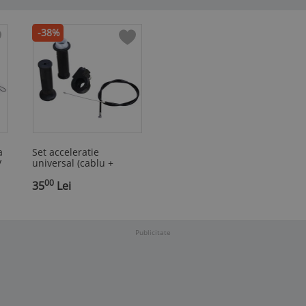
-38%
a
Set acceleratie
V
universal (cablu +
mansoane)
00
35
Lei
Publicitate