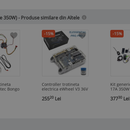
e 350W) - Produse similare din Altele
-15%
-15%
tineta
Controller trotineta
Kit gener
otec Bongo
electrica eWheel V3 36V
17A 350W 
20A 350W
350W pentru Xiaomi 1S,
Xiaomi - 
20
30
cu lumină
,
Essential, PRO/2
255
Lei
,
377
Lei
trolabilă