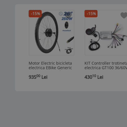
-15%
-15%
Motor Electric bicicleta
KIT Controller trotinet
electrica EBike Generic
electrica GT100 36/60
36V 250W 26 Inch cu
25A 500W
00
10
anvelopa Inclusa
935
Lei
430
Lei