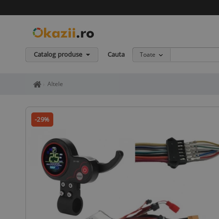
Catalog produse
Cauta
Toate
Home page okazii.ro - Cumperi in siguranta de la vanzatori de in
Altele
-29%