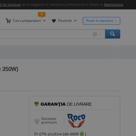
00 de produse
de la magazine si vanzatori profesionisti in Okazii.ro
Marketplace
0
Cos cumparaturi
Favorite
Pune in vanzare
e 350W)
Vanzator
premium
91.67
% pozitive
(din
6609
)