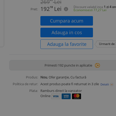
269
45
Lei
Discount valabil inca
1 zi 4 or
192
18
Lei
Pret:
Economisesti
77,27
Lei
Cumpara acum
Adauga in cos
Adauga la favorite
Urmarit de
Primesti 192 puncte in aplicatie
Produs:
Nou
, Ofer garanție, Cu factură
Politica de retur:
Acest produs poate fi returnat in 3 zile
Detalii
Plata:
Ramburs direct la vanzator
Online