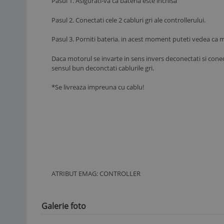
Pasul 1. Asigurati-va ca bateria este inchisa
Pasul 2. Conectati cele 2 cabluri gri ale controllerului.
Pasul 3. Porniti bateria. in acest moment puteti vedea ca mot
Daca motorul se invarte in sens invers deconectati si conec
sensul bun deconctati cablurile gri.
*Se livreaza impreuna cu cablu!
ATRIBUT EMAG: CONTROLLER
Galerie foto