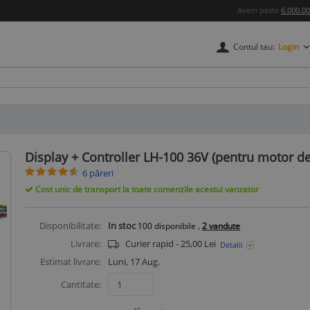
Avem peste
6.000.0
Contul tau:
Login
credere
Display + Controller LH-100 36V (pentru motor d
6 păreri
Cost unic de transport la toate comenzile acestui vanzator
Disponibilitate:
In stoc
,
100
disponibile
2 vandute
Livrare:
Curier rapid - 25,00 Lei
Detalii
Estimat livrare:
Luni, 17 Aug.
Cantitate: