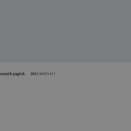
această pagină.
SKU:
96551411