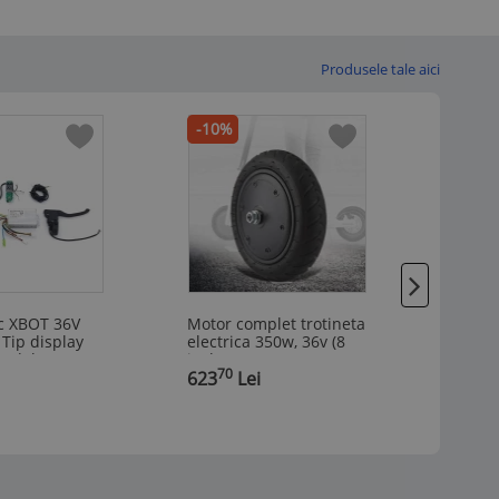
Produsele tale aici
-10%
-15%
ic XBOT 36V
Motor complet trotineta
KIT co
Tip display
electrica 350w, 36v (8
36/48
Model 2
inch)
70
80
,
623
Lei
,
404