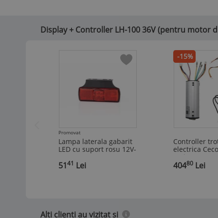
Display + Controller LH-100 36V (pentru motor d
-15%
Promovat
Lampa laterala gabarit
Controller tro
LED cu suport rosu 12V-
electrica Cec
36V
seria A 36V 
41
80
,
51
Lei
,
cu kit ecran 
404
Lei
de poziție con
Alti clienti au vizitat si