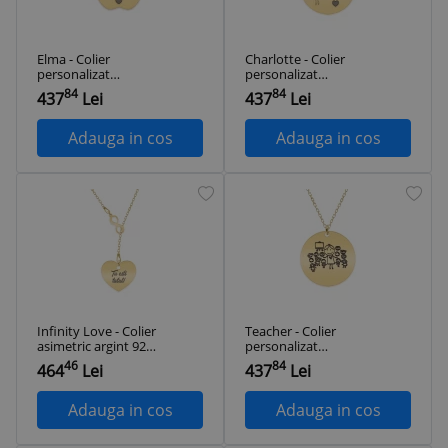
Elma - Colier
Charlotte - Colier
personalizat
personalizat
educatoare din
educatoare din
84
84
437
Lei
437
Lei
argint 925 placat cu
argint 925 placat cu
aur galben 24K
aur galben 24K
Adauga in cos
Adauga in cos
Infinity Love - Colier
Teacher - Colier
asimetric argint 925
personalizat
placat cu aur galben
educatoare
46
84
464
Lei
437
Lei
24K cu infinit si
invatatoare din
inima personalizata
argint 925 placat cu
aur galben 24K
Adauga in cos
Adauga in cos