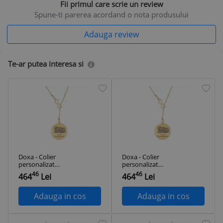
Fii primul care scrie un review
Spune-ti parerea acordand o nota produsului
Adauga review
Te-ar putea interesa si
Doxa - Colier
Doxa - Colier
personalizat
personalizat
asimetric
asimetric
46
46
464
Lei
464
Lei
profesoara cu infinit
invatatoare cu
si banut din argint
infinit si banut din
925 placat cu aur
argint 925 placat cu
Adauga in cos
Adauga in cos
galben 24K
aur galben 24K