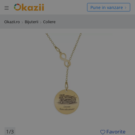
Deschide meniul
hide meniul
Pune in vanzare
Okazii.ro
Bijuterii
Coliere
1/3
Favorite