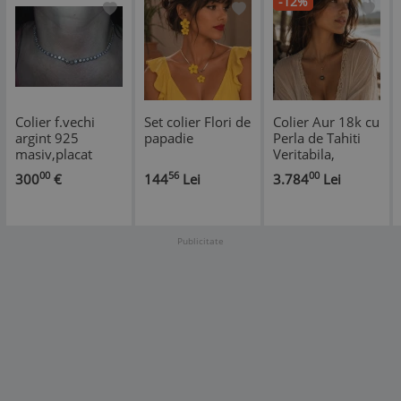
-12%
Colier f.vechi
Set colier Flori de
Colier Aur 18k cu
argint 925
papadie
Perla de Tahiti
masiv,placat
Veritabila,
aur,pietre
Rotunda, 9.3mm,
00
56
00
300
€
144
Lei
3.784
Lei
semipretioase
calitate AAA
stantat deosebit
Publicitate