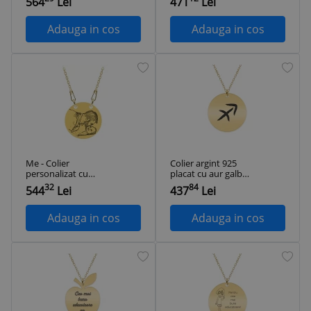
564
Lei
471
Lei
fotografie inimioara
profesoara cu infinit
si infinit din argint
si banut din argint
925 placat cu aur
925 placat cu aur
Adauga in cos
Adauga in cos
galben 24K
roz
Me - Colier
Colier argint 925
personalizat cu
placat cu aur galben
fotografie si banut
24K personalizat cu
32
84
544
Lei
437
Lei
din argint 925 placat
semn zodiacal
cu aur galben 24K
Sagetator
Adauga in cos
Adauga in cos