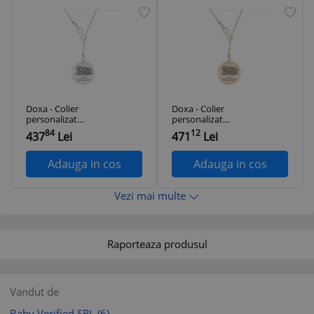
Doxa - Colier
Doxa - Colier
personalizat
personalizat
asimetric
asimetric
84
12
437
Lei
471
Lei
educatoare cu
invatatoare cu
infinit si banut din
infinit si banut din
argint 925
argint 925 placat cu
Adauga in cos
Adauga in cos
aur roz
Vezi mai multe
Raporteaza produsul
Vandut de
Baby Verified SRL
(6)