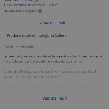
100% pozitive in ultimele 12 luni
Tip vanzator: companie
Arata mai mult
Produsele sale din categoria Coliere
Politici comerciale
Livrarea produselor comandate se face rapid prin Fan Curier, asa incat
tu sa te bucuri cat mai repede de produsele SaraTremo.
Comenzile efectuate pana in ora 16 vor fi procesate si expediate in
aceeasi zi si vor ajunge la tine a doua zi.
Comenzile efectuate dupa ora 16 vor fi procesate si expediate a doua zi
si vor ajunge la tine in aproximativ 24 de ore.
Vezi mai mult
Te rugam sa verifici cu atentie adresa si numarul de telefon pe care
le introduci pentru a evita intarzierile in primirea coletului tau de la