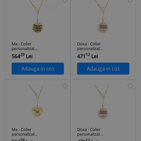
Me - Colier
Doxa - Colier
personalizat
personalizat
asimetric cu
asimetric
29
12
564
Lei
471
Lei
fotografie banut si
educatoare cu
infinit din argint 925
infinit si banut din
placat cu aur galben
argint 925 placat cu
Adauga in cos
Adauga in cos
24K
aur roz
Me - Colier
Doxa - Colier
personalizat
personalizat
asimetric cu
asimetric
29
12