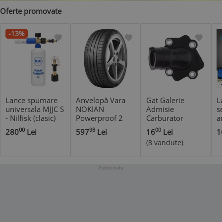
Oferte promovate
-13%
Lance spumare
Anvelopă Vara
Gat Galerie
L
universala MJJC S
NOKIAN
Admisie
s
- Nilfisk (clasic)
Powerproof 2
Carburator
a
215/55 R17 98
Scuter Yamaha
M
00
98
00
280
Lei
597
Lei
16
Lei
1
W XL - - -
Zest 49cc 50cc
a
(8 vandute)
80cc
*
Publicitate