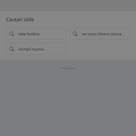
Cautari utile
toba fanfara
set corzi chitara clasica
cd mp3 muzica
Publicitate