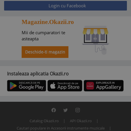
Login cu Facebook
Magazine.Okazii.ro
Mii de cumparatori te
asteapta
Deschide-ti magazin
Instaleaza aplicatia Okazii.ro
Catalog Okazii.ro
API Okazii.ro
Cautari populare in Accesorii instrumente muzicale