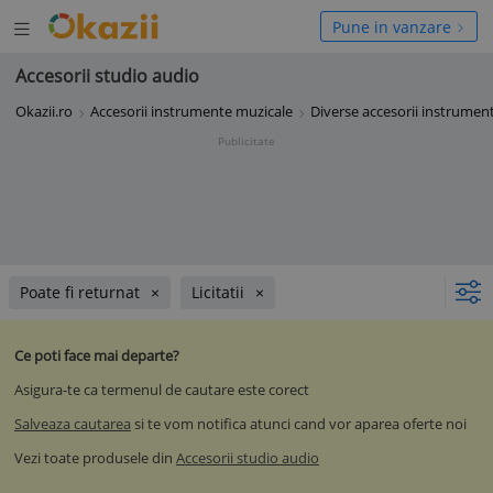
Deschide
hide
Pune in vanzare
meniul
niul
Accesorii studio audio
Okazii.ro
Accesorii instrumente muzicale
Diverse accesorii instrumen
Publicitate
Poate fi returnat
Licitatii
Ce poti face mai departe?
Asigura-te ca termenul de cautare este corect
Salveaza cautarea
si te vom notifica atunci cand vor aparea oferte noi
Vezi toate produsele din
Accesorii studio audio