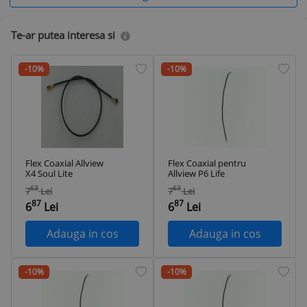
Te-ar putea interesa si
-10%
-10%
Flex Coaxial Allview
Flex Coaxial pentru
X4 Soul Lite
Allview P6 Life
63
63
7
Lei
7
Lei
87
87
6
Lei
6
Lei
Adauga in cos
Adauga in cos
-10%
-10%