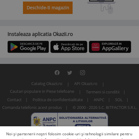
Deschide-ti magazin
Instaleaza aplicatia Okazii.ro
Catalog Okazii.ro
API Okazii.ro
Cautari populare in Piese telefoane
Termeni si conditii
Contact
Politica de confidentialitate
ANPC
SOL
Comanda telefonic acest produs
© 2000 - 2026 S.C. BITFACTOR S.R.L.
Noi și partenerii noștri folosim cookie-uri și tehnologii similare pentru