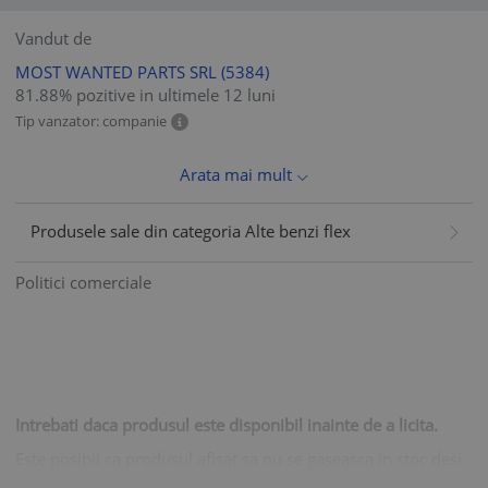
Vandut de
MOST WANTED PARTS SRL
(5384)
81.88% pozitive in ultimele 12 luni
Tip vanzator: companie
Arata mai mult
Produsele sale din categoria Alte benzi flex
Politici comerciale
Intrebati daca produsul este disponibil inainte de a licita.
Este posibil ca produsul afisat sa nu se gaseasca in stoc desi
in site scrie ca ar fi in stoc !