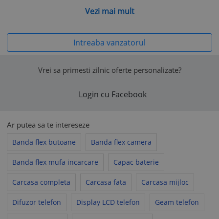
Vezi mai mult
Nu facem schimburi si nu negociem 1-5bucati!
Facem discounturi serioase ce pot ajunge si la 50% pentru
persoane fizice cat si juridice!
Intreaba vanzatorul
Dupa ce ati primit comanda,va rugam sa ne oferiti calificativ
pozitiv!
Vrei sa primesti zilnic oferte personalizate?
Login cu Facebook
Vă rugăm să aveți în vedere că politicile comerciale ale
vânzătorului nu pot contraveni prevederilor Acordului de
utilizare al www.okazii.ro, nici legislației aplicabile.
Ar putea sa te intereseze
În toate situațiile în care politicile comerciale ale vânzătorului
Banda flex butoane
Banda flex camera
încalcă legea sau Acordul de utilizare, acestea se consideră
nescrise, fiind aplicabile prevederile legale corespunzătoare
Banda flex mufa incarcare
Capac baterie
sau prevederile
Acordului de utilizare
, după caz.
Carcasa completa
Carcasa fata
Carcasa mijloc
Difuzor telefon
Display LCD telefon
Geam telefon