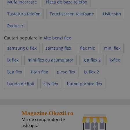
Mufa incarcare
Placa de baza telefon
Tastatura telefon
Touchscreen telefoane
Usite sim
Reduceri
Cautari populare in
Alte benzi flex
samsung u flex
samsung flex
flex mic
mini flex
lg flex
mini flex cu acumulator
lg g flex 2
k-flex
lg g flex
titan flex
piese flex
lg flex 2
banda de lipit
city flex
buton pornire flex
Magazine.Okazii.ro
Mii de cumparatori te
asteapta