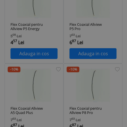
Flex Coaxial pentru
Flex Coaxial Allview
Allview P5 Energy
P5 Pro
08
63
5
Lei
7
Lei
57
87
4
Lei
6
Lei
Adauga in cos
Adauga in cos
-10%
-10%
Flex Coaxial Allview
Flex Coaxial pentru
A5 Quad Plus
Allview P8 Pro
63
63
7
Lei
7
Lei
87
87
6
Lei
6
Lei