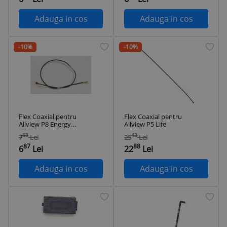
Adauga in cos
Adauga in cos
-10%
-10%
Flex Coaxial pentru
Flex Coaxial pentru
Allview P8 Energy
Allview P5 Life
pro
63
42
7
Lei
25
Lei
87
88
6
Lei
22
Lei
Adauga in cos
Adauga in cos