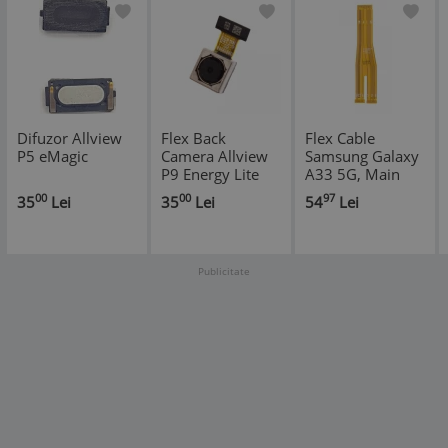
Difuzor Allview
Flex Back
Flex Cable
P5 eMagic
Camera Allview
Samsung Galaxy
P9 Energy Lite
A33 5G, Main
Flex
00
00
97
35
Lei
35
Lei
54
Lei
Publicitate