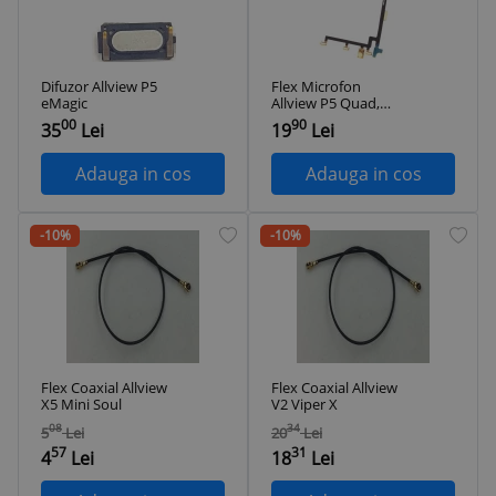
Difuzor Allview P5
Flex Microfon
eMagic
Allview P5 Quad,
OEM
00
90
35
Lei
19
Lei
Adauga in cos
Adauga in cos
-10%
-10%
Flex Coaxial Allview
Flex Coaxial Allview
X5 Mini Soul
V2 Viper X
08
34
5
Lei
20
Lei
57
31
4
Lei
18
Lei