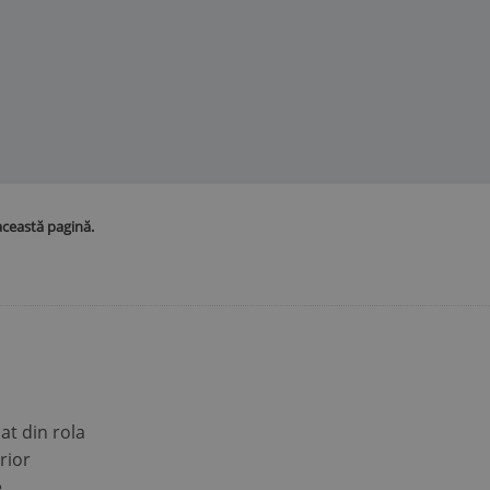
această pagină.
at din rola
erior
e