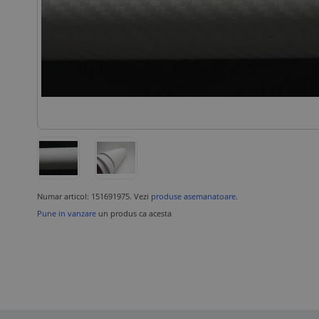
Numar articol: 151691975. Vezi
produse asemanatoare
.
Pune in vanzare
un produs ca acesta