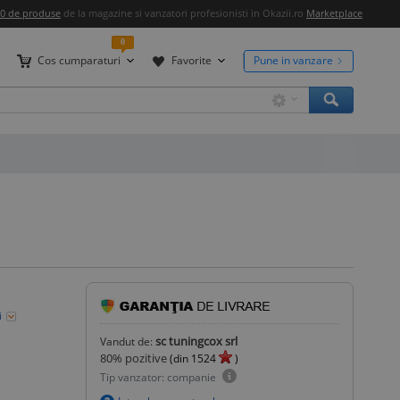
00 de produse
de la magazine si vanzatori profesionisti in Okazii.ro
Marketplace
0
Cos cumparaturi
Favorite
Pune in vanzare
i
sc tuningcox srl
Vandut de:
80
% pozitive
(din
1524
)
Tip vanzator: companie