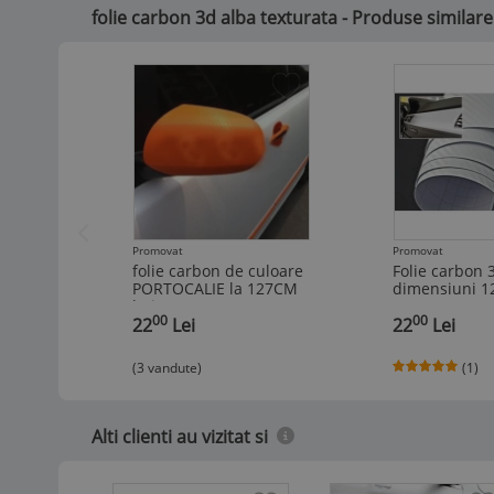
folie carbon 3d alba texturata - Produse similare 
Promovat
Promovat
folie carbon de culoare
Folie carbon 
PORTOCALIE la 127CM
dimensiuni 1
latime pe 50cm
100cm
00
00
,
22
Lei
,
22
Lei
(3 vandute)
(1)
Alti clienti au vizitat si