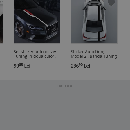
Set sticker autoadeziv
Sticker Auto Dungi
Tuning in doua culori,
Model 2 , Banda Tuning
model "Hood Stripes
5 m x 15 cm din Folie
68
90
V3", dimensiune 130 x
90
Lei
Oracal
236
Lei
10 cm, culoare Rosu +
Negru
Publicitate