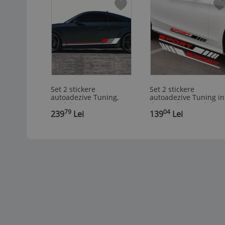
Set 2 stickere
Set 2 stickere
autoadezive Tuning,
autoadezive Tuning in
model "Racing Stripes
doua culori, model
79
04
V2", dimensiune 180 x
239
Lei
"Racing Stripes V3",
139
Lei
16,5 cm, culoare Alb +
dimensiune 58 cm,
Gri + Rosu
culoare Negru + Rosu