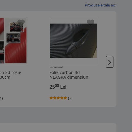
Produsele tale aici
Promovat
Promova
on 3d rosie
Folie carbon 3d
Folie 
100cm
NEAGRA dimensiuni
carbon
127cm x 100cm
1.5x1
00
50
,
25
Lei
,
148
1)
(7)
(1 vand