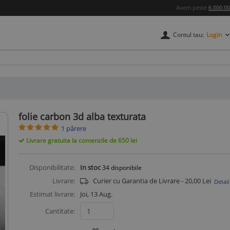
Avem peste
6.000.0
Contul tau:
Login
credere
folie carbon 3d alba texturata
1 părere
Livrare gratuita la comenzile de 650 lei
Disponibilitate:
In stoc
34
disponibile
Livrare:
Curier cu Garantia de Livrare - 20,00 Lei
Detali
Estimat livrare:
Joi, 13 Aug.
Cantitate: