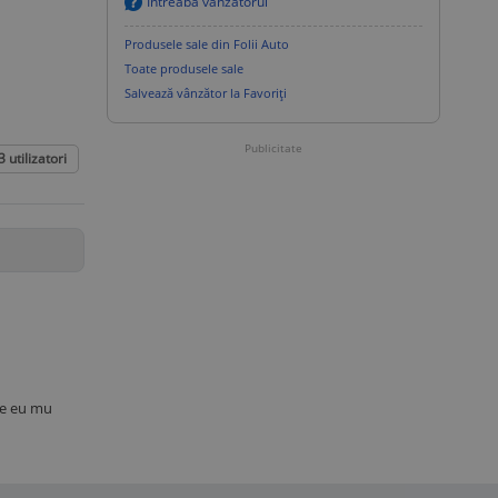
Intreaba vanzatorul
Produsele sale din Folii Auto
Toate produsele sale
Salvează vânzător la Favoriți
Publicitate
3
utilizatori
are eu mu