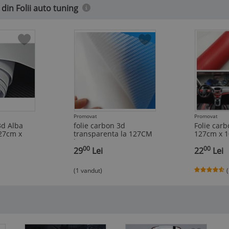
din Folii auto tuning
Promovat
Promovat
3d Alba
folie carbon 3d
Folie carb
27cm x
transparenta la 127CM
127cm x 
latime pe 50cm
00
00
,
29
Lei
,
22
Lei
(1 vandut)
(