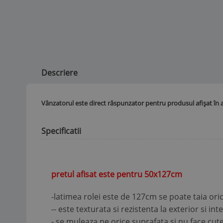
Descriere
Vânzatorul este direct răspunzator pentru produsul afișat în 
Specificatii
pretul afisat este pentru 50x127cm
-latimea rolei este de 127cm se poate taia oric
-- este texturata si rezistenta la exterior si int
- se muleaza pe orice suprafata si nu face cut