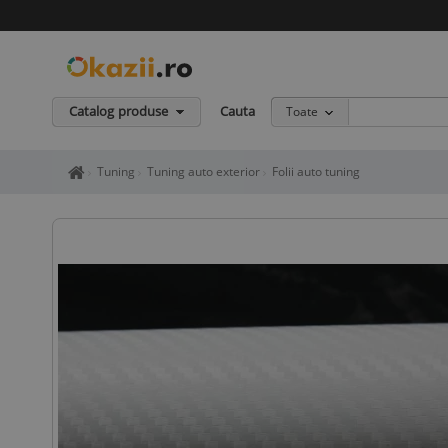
Catalog produse
Cauta
Toate
Home page okazii.ro - Cumperi in siguranta de la vanzatori de in
Tuning
Tuning auto exterior
Folii auto tuning