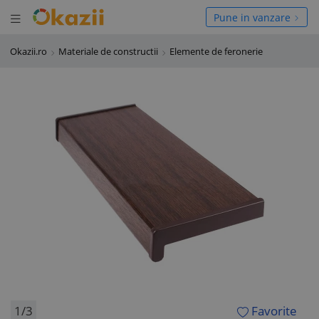
Deschide meniul
hide meniul
Pune in vanzare
Okazii.ro
Materiale de constructii
Elemente de feronerie
1/3
Favorite