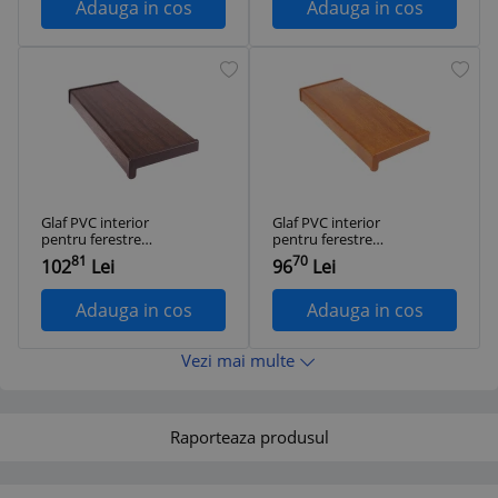
Adauga in cos
Adauga in cos
Glaf PVC interior
Glaf PVC interior
pentru ferestre
pentru ferestre
Wenge 100 x 25 cm
Stejar 150 x 15 cm
81
70
102
Lei
96
Lei
Adauga in cos
Adauga in cos
Vezi mai multe
Raporteaza produsul