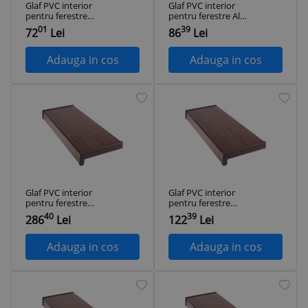
Glaf PVC interior
Glaf PVC interior
pentru ferestre
pentru ferestre Alb
Wenge 100 x 15 cm
150 x 15 cm
01
39
72
Lei
86
Lei
Adauga in cos
Adauga in cos
Glaf PVC interior
Glaf PVC interior
pentru ferestre
pentru ferestre
Wenge 125 x 35 cm
Wenge 100 x 30 cm
40
39
286
Lei
122
Lei
Adauga in cos
Adauga in cos