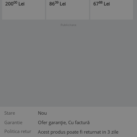
interioare
00
39
88
200
Lei
86
Lei
67
Lei
Publicitate
Stare
Nou
Garantie
Ofer garanție, Cu factură
Politica retur
Acest produs poate fi returnat in 3 zile