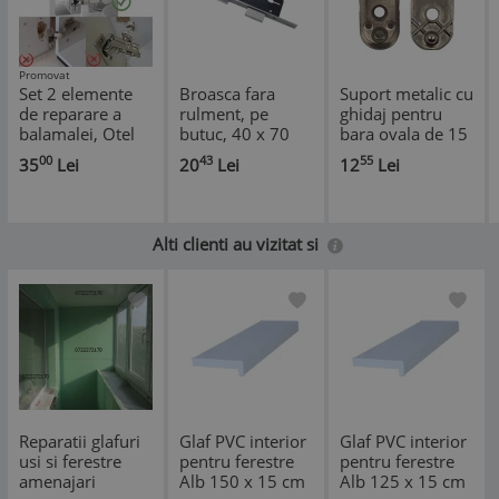
Promovat
Set 2 elemente
Broasca fara
Suport metalic cu
de reparare a
rulment, pe
ghidaj pentru
balamalei, Otel
butuc, 40 x 70
bara ovala de 15
inoxidabil,
mm
x 29 mm, 2 buc /
00
43
55
35
Lei
20
Lei
12
Lei
Argintiu
set
Alti clienti au vizitat si
Reparatii glafuri
Glaf PVC interior
Glaf PVC interior
usi si ferestre
pentru ferestre
pentru ferestre
amenajari
Alb 150 x 15 cm
Alb 125 x 15 cm