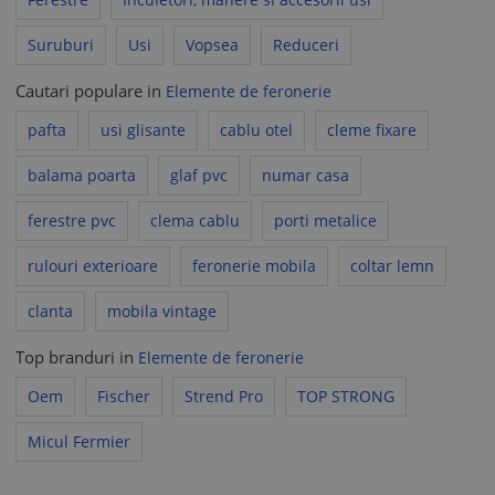
Suruburi
Usi
Vopsea
Reduceri
Cautari populare in
Elemente de feronerie
pafta
usi glisante
cablu otel
cleme fixare
balama poarta
glaf pvc
numar casa
ferestre pvc
clema cablu
porti metalice
rulouri exterioare
feronerie mobila
coltar lemn
clanta
mobila vintage
Top branduri in
Elemente de feronerie
Oem
Fischer
Strend Pro
TOP STRONG
Micul Fermier