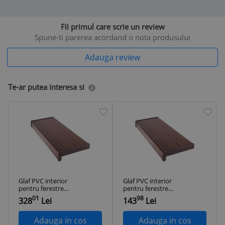
Fii primul care scrie un review
Spune-ti parerea acordand o nota produsului
Adauga review
Te-ar putea interesa si
Glaf PVC interior
Glaf PVC interior
pentru ferestre
pentru ferestre
Wenge 150 x 35 cm
Wenge 200 x 15 cm
01
98
328
Lei
143
Lei
Adauga in cos
Adauga in cos