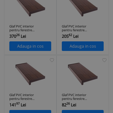
Glaf PVC interior
Glaf PVC interior
pentru ferestre
pentru ferestre
Wenge 200 x 35 cm
Wenge 200 x 25 cm
26
62
370
Lei
205
Lei
Adauga in cos
Adauga in cos
Glaf PVC interior
Glaf PVC interior
pentru ferestre
pentru ferestre
Wenge 125 x 30 cm
Wenge 100 x 20 cm
97
26
141
Lei
82
Lei