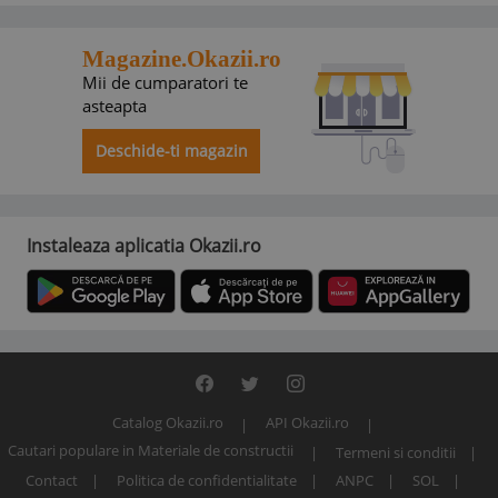
Magazine.Okazii.ro
Mii de cumparatori te
asteapta
Deschide-ti magazin
Instaleaza aplicatia Okazii.ro
Catalog Okazii.ro
API Okazii.ro
Cautari populare in Materiale de constructii
Termeni si conditii
Contact
Politica de confidentialitate
ANPC
SOL