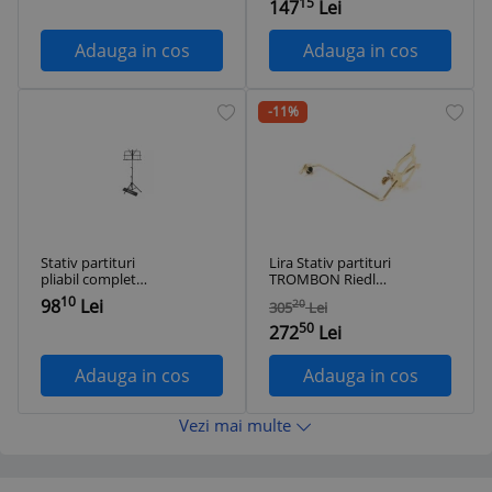
15
147
Lei
Adauga in cos
Adauga in cos
-11%
Stativ partituri
Lira Stativ partituri
pliabil complet
TROMBON Riedl
Bespeco BP01X +
332 Auriu
10
98
Lei
20
305
Lei
husa inclusa
50
272
Lei
Adauga in cos
Adauga in cos
Vezi mai multe