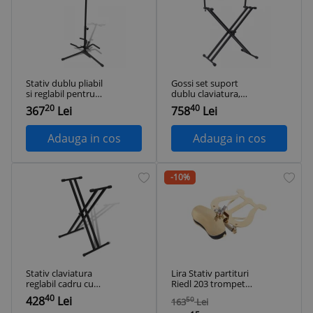
Stativ dublu pliabil
Gossi set suport
si reglabil pentru
dublu claviatura,
chitara
cadru in forma de x,
20
40
367
Lei
758
Lei
negru
Adauga in cos
Adauga in cos
-10%
Stativ claviatura
Lira Stativ partituri
reglabil cadru cu
Riedl 203 trompeta
brate duble
trombon sopran
40
428
Lei
50
163
Lei
sax