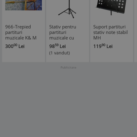
966-Trepied
Stativ pentru
Suport partituri
partituri
partituri
stativ note stabil
muzicale K& M
muzicale cu
MH
Germany usor
inaltime reglabila
00
59
90
300
Lei
98
Lei
119
Lei
montabil si
(1 vandut)
demontabil.
Publicitate