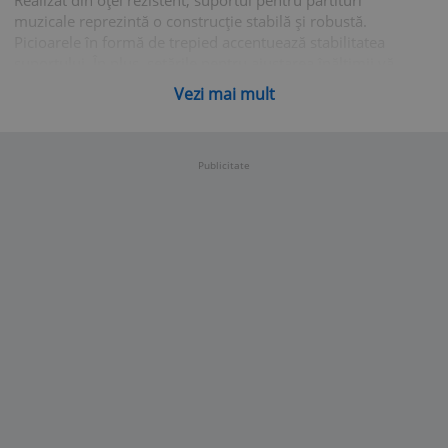
Realizat din oțel rezistent, suportul pentru partituri
muzicale reprezintă o construcție stabilă și robustă.
Picioarele în formă de trepied accentuează stabilitatea
suportului. În plus, setările pentru ajustarea înălțimii vă
permit să reglați cu ușurință acest stativ de partituri la
Vezi mai mult
înălțimea preferată. În livrare este inclusă și o plăcuță
pentru partituri.Culoare: NegruMaterial: OțelÎnălțime
reglabilă: 75 - 142 cmInclude o plăcuță pentru partituri
Publicitate