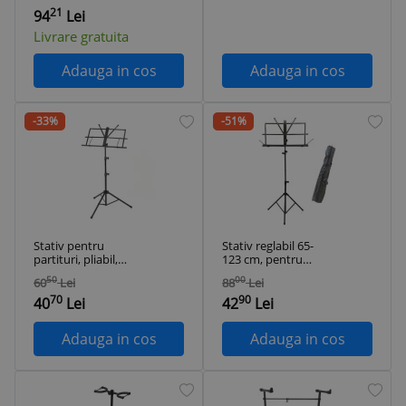
21
94
Lei
Livrare gratuita
Adauga in cos
Adauga in cos
-33%
-51%
Stativ pentru
Stativ reglabil 65-
partituri, pliabil,
123 cm, pentru
utilizare pe podea
partituri cu husa
50
00
60
Lei
88
Lei
masa, reglabil, fier
inclusa - Negru
70
90
ABS, 46-112 cm,
40
Lei
42
Lei
negru
Adauga in cos
Adauga in cos