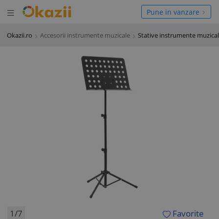
Deschide meniul
hide meniul
Pune in vanzare
Okazii.ro
Accesorii instrumente muzicale
Stative instrumente muzica
1/7
Favorite