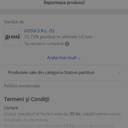
Raporteaza produsul
Vandut de
GOSSI S.R.L.
(5)
72.73% pozitive in ultimele 12 luni
Tip vanzator: companie
Arata mai mult
Produsele sale din categoria Stative partituri
Politici comerciale
Termeni și Condiții
Livrare
Costul standard al livrării este de
30 lei
, valabil pentru orice
localitate din România.
Pentru coletele care depășesc
10 kg
, tariful de transport