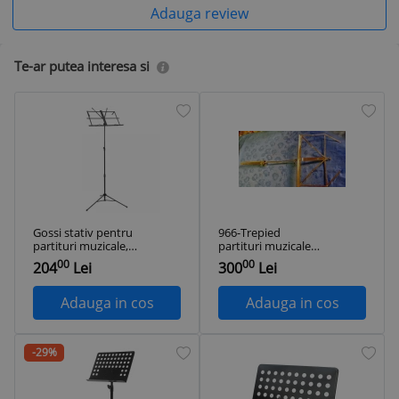
Adauga review
Te-ar putea interesa si
Gossi stativ pentru
966-Trepied
partituri muzicale,
partituri muzicale
negru, otel
K& M Germany usor
00
00
204
Lei
300
Lei
montabil si
demontabil.
Adauga in cos
Adauga in cos
-29%