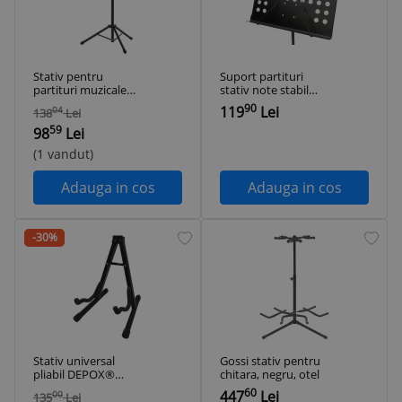
Stativ pentru
Suport partituri
partituri muzicale
stativ note stabil
cu inaltime reglabila
MH
90
119
Lei
04
138
Lei
59
98
Lei
(1 vandut)
Adauga in cos
Adauga in cos
-30%
Stativ universal
Gossi stativ pentru
pliabil DEPOX®
chitara, negru, otel
pentru chitara, 38
60
447
Lei
00
135
Lei
cm, metalic, negru