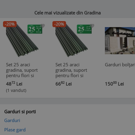
80g/m2
80g/m2
Cele mai vizualizate din Gradina
-20%
-20%
Set 25 araci
Set 25 araci
Garduri bolțar
gradina, suport
gradina, suport
pentru flori si
pentru flori si
plante
plante
72
82
00
48
Lei
66
Lei
150
Lei
cataratoare,
cataratoare,
(1 vandut)
metal acoperit cu
metal acoperit cu
*
PVC, rezistenti la
PVC, rezistenti la
rugina, verde,
rugina, verde,
60x0.8 cm,
75x0.8 cm,
Garduri si porti
Artool
Artool
Garduri
Plase gard