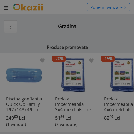
Deschide
hide
Pune in vanzare
meniul
niul
Gradina
Produse promovate
-20%
-15%
Piscina gonflabila
Prelata
Prelata
Quick Up Family
impermeabila
impermeabila
197x143x49 cm
3x4 metri piscine
4x6 metri pisc
capacitate 440 l
, utilaje de
, utilaje de
00
56
40
249
Lei
51
Lei
82
Lei
albastru/alb
constructii ,
constructii ,
(1 vandut)
(2 vandute)
remorci , barci ,
remorci , barci
terase, auto
terase , auto