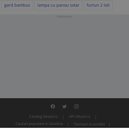
gard bambus
lampa cu panou solar
furtun 2 toli
Publicitate
Catalog Okazii.ro
API Okazii.ro
Cautari populare in Gradina
Termeni si conditii