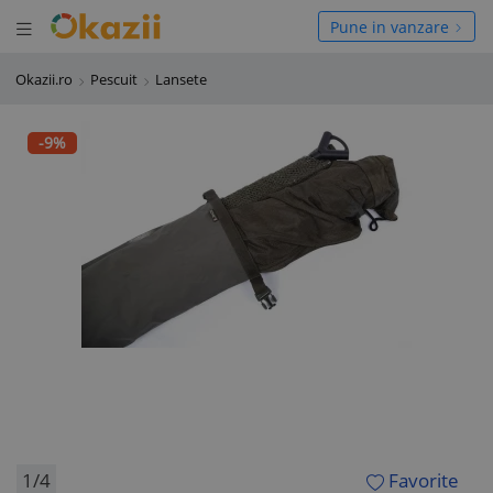
Deschide meniul
hide meniul
Pune in vanzare
Okazii.ro
Pescuit
Lansete
-9%
1/4
Favorite