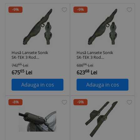
-9%
-9%
Husă Lansete Sonik
Husă Lansete Sonik
SK-TEK 3 Rod
SK-TEK 3 Rod
Compact Sleeve -
Compact Sleeve -
65
06
742
Lei
686
Lei
3.96m
3.66m
65
68
675
Lei
623
Lei
Adauga in cos
Adauga in cos
-8%
-9%