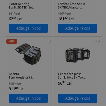
Flotor Minciog
Lansetă Crap Sonik
Sonik SK-TEK Net
SK-TEK Adapta-
Float
Sleeve - 9' (2.74m) -
13
82
68
Lei
199
Lei
10' (3.05m)
36
32
62
Lei
181
Lei
Adauga in cos
Adauga in cos
-9%
Geantă
Geanta din plasa
Termorezistentă
Sonik 10kg SK-Tek
Sonik SK-TEK Cool
Air Dry Bag X-Large
37
96
Lei
02
343
Lei
Bag - M - Medium
84
311
Lei
Adauga in cos
Adauga in cos