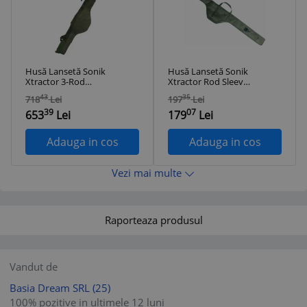
Husă Lansetă Sonik
Husă Lansetă Sonik
Xtractor 3-Rod
Xtractor Rod Sleeve
Sleeve - 9' (2.74m)
SIngle - 9' (2.74m)
43
35
718
Lei
197
Lei
39
07
653
Lei
179
Lei
Adauga in cos
Adauga in cos
Vezi mai multe
Raporteaza produsul
Vandut de
Basia Dream SRL
(25)
100% pozitive in ultimele 12 luni