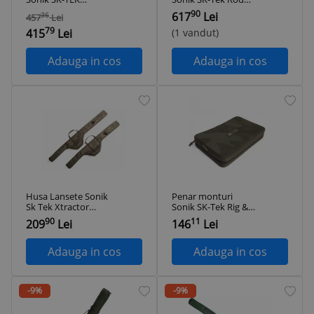
Carryall - M -
Compact 13FT
90
617
Lei
36
457
Lei
Medium
79
415
Lei
(1 vandut)
Adauga in cos
Adauga in cos
Husa Lansete Sonik
Penar monturi
Sk Tek Xtractor
Sonik SK-Tek Rig &
Rodsleeve 9
Bits Wallet
90
11
209
Lei
146
Lei
Adauga in cos
Adauga in cos
-9%
-9%