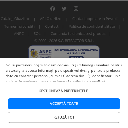
Catalog Okazii.ro
API Okazii.ro
Cautari populare in Pescuit
Termeni si conditii
Contact
Politica de confidentialitate
ANPC
SOL
Comanda telefonic acest produs
© 2000 - 2026 S.C. BITFACTOR S.R.L.
Noi și partenerii noștri folosim cookie-uri și tehnologii similare pentru
a stoca și a accesa informații pe dispozitivul dvs. și pentru a prelucra
date cu caracter personal, cum ar fi adresa dvs. IP, identificatori unici
și date de navigare, pentru reclame și conținut personalizat,
măsurarea reclamelor și a conținutului, informații despre audiență și
Numar articol: 227614160 / 21156
GESTIONEAZĂ PREFERINȚELE
îmbunătățirea serviciilor.
Furnizori terți (225)
pot, de asemenea,
prelucra datele dvs. în aceste și alte scopuri, inclusiv folosind date
precise de geolocalizare și caracteristici ale dispozitivului. Opțiunile
ACCEPTĂ TOATE
dvs. se aplică doar acestui site web. Unii furnizori se pot baza pe
interes legitim în loc de consimțământ; aveți dreptul să vă opuneți în
REFUZĂ TOT
Adauga in cos
Cumpara acum
Setări de publicitate
. Vă puteți retrage consimțământul în orice
Acasa
Cautare
Cos
Favorite
Contul meu
moment în
Setări cookie
.
Politica de confidențialitate