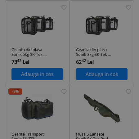
Geanta din plasa
Geanta din plasa
Sonik 5kg SK-Tek Air
Sonik 3kg SK-Tek Air
Dry Bag Large
Dry Bag Medium
42
42
73
Lei
62
Lei
Adauga in cos
Adauga in cos
-9%
Geantă Transport
Husa 5 Lansete
Sonik SK-TEK
Sonik SK-Tek Rod