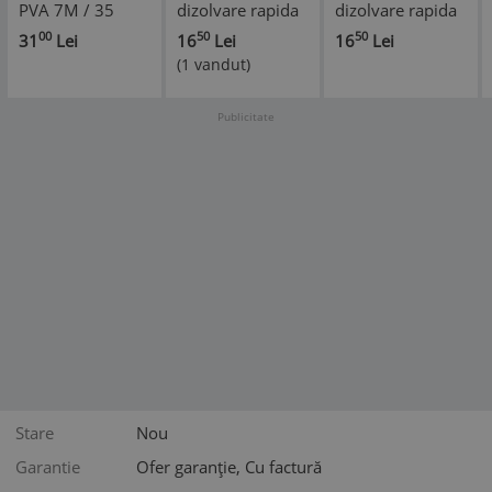
PVA 7M / 35
dizolvare rapida
dizolvare rapida
mm. - Zfish
85 x 140 mm. -
85 x 220 mm. -
00
50
50
31
Lei
16
Lei
16
Lei
Fox
Fox
(1 vandut)
Publicitate
Stare
Nou
Garantie
Ofer garanție, Cu factură