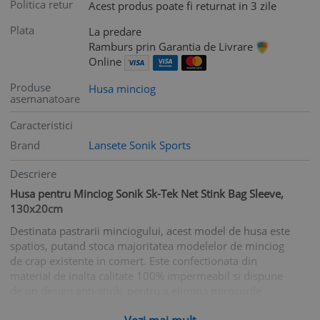
Politica retur
Acest produs poate fi returnat in 3 zile
Plata
La predare
Ramburs prin Garantia de Livrare
Online
Produse
Husa minciog
asemanatoare
Caracteristici
Brand
Lansete Sonik Sports
Descriere
Husa pentru Minciog Sonik Sk-Tek Net Stink Bag Sleeve,
130x20cm
Destinata pastrarii minciogului, acest model de husa este
spatios, putand stoca majoritatea modelelor de minciog
de crap existente in comert. Este confectionata din
material de inalta calitate 100% impermeabil si dispune
de un design anti-stink, pentru a elimina mirosurile
neplacute.