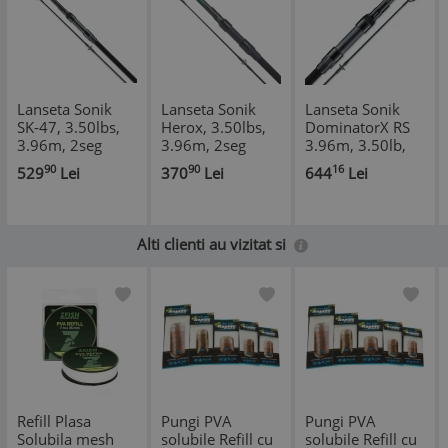
Lanseta Sonik
Lanseta Sonik
Lanseta Sonik
SK-47, 3.50lbs,
Herox, 3.50lbs,
DominatorX RS
3.96m, 2seg
3.96m, 2seg
3.96m, 3.50lb,
2seg
90
90
16
529
Lei
370
Lei
644
Lei
Alti clienti au vizitat si
Refill Plasa
Pungi PVA
Pungi PVA
Solubila mesh
solubile Refill cu
solubile Refill cu