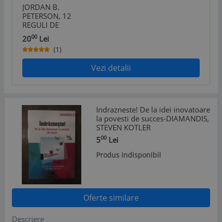
JORDAN B.
PETERSON, 12
REGULI DE
VIATA. UN
00
20
Lei
ANTIDOT LA
(1)
HAOSUL DIN
JURUL NOSTRU.
Vezi detalii
EDITURA TREI-
COLECTIA
PSIHOLOGIE
PRACTICA
Indrazneste! De la idei inovatoare
la povesti de succes-DIAMANDIS,
STEVEN KOTLER
00
5
Lei
Produs indisponibil
Oferte similare
Descriere