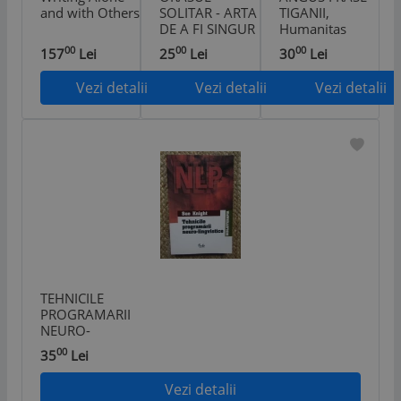
and with Others
SOLITAR - ARTA
TIGANII,
DE A FI SINGUR
Humanitas
de OLIVIA LAING
00
00
00
157
Lei
25
Lei
30
Lei
, 2021
Vezi detalii
Vezi detalii
Vezi detalii
TEHNICILE
PROGRAMARII
NEURO-
LINGVISTICE -
00
35
Lei
SUE KNIGHT
Vezi detalii