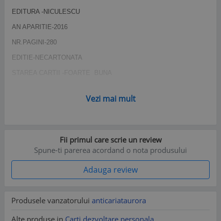
EDITURA -NICULESCU
AN APARITIE-2016
NR.PAGINI-280
EDITIE-NECARTONATA
STAREA CARTII -FOARTE BUNA
RAFT - B 1
Vezi mai mult
Fii primul care scrie un review
Spune-ti parerea acordand o nota produsului
Adauga review
Produsele vanzatorului
anticariataurora
Alte produse in
Carti dezvoltare personala