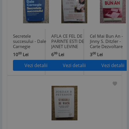
Secretele
AFLA CE FEL DE
Cel Mai Bun An -
succesului - Dale
PARINTE ESTI DE
Jinny S. Ditzler -
Carnegie
JANET LEVINE
Carte Dezvoltare
Personala
00
99
00
10
Lei
6
Lei
3
Lei
Vezi detalii
Vezi detalii
Vezi detalii