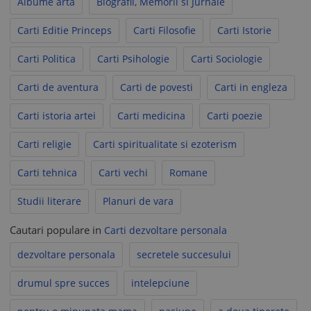
Albume arta
Biografii, Memorii si Jurnale
Carti Editie Princeps
Carti Filosofie
Carti Istorie
Carti Politica
Carti Psihologie
Carti Sociologie
Carti de aventura
Carti de povesti
Carti in engleza
Carti istoria artei
Carti medicina
Carti poezie
Carti religie
Carti spiritualitate si ezoterism
Carti tehnica
Carti vechi
Romane
Studii literare
Planuri de vara
Cautari populare in
Carti dezvoltare personala
dezvoltare personala
secretele succesului
drumul spre succes
intelepciune