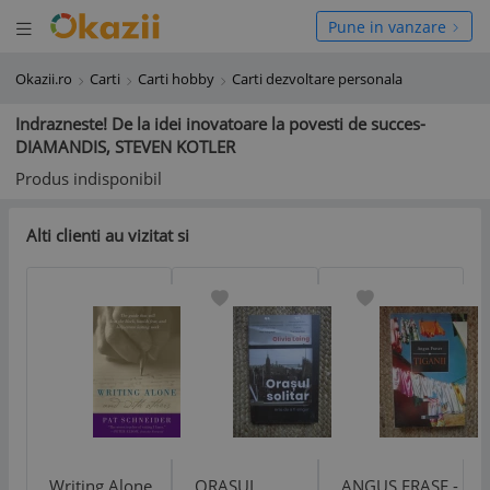
Deschide meniul
hide meniul
Pune in vanzare
Okazii.ro
Carti
Carti hobby
Carti dezvoltare personala
Indrazneste! De la idei inovatoare la povesti de succes-
DIAMANDIS, STEVEN KOTLER
Produs indisponibil
Alti clienti au vizitat si
Writing Alone
ORASUL
ANGUS FRASE -