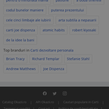
pentru o minunata mama
pasiune
a doua tinerete
codul bunelor maniere
puterea prezentului
cele cinci limbaje ale iubirii
arta subtila a nepasarii
carti joe dispenza
atomic habits
robert kiyosaki
de la idee la bani
Top branduri in
Carti dezvoltare personala
Brian Tracy
Richard Templar
Stefanie Stahl
Andrew Matthews
Joe Dispenza
Catalog Okazii.ro
API Okazii.ro
Cautari populare in Carti
Termeni si conditii
Contact
Politica de confidentialitate