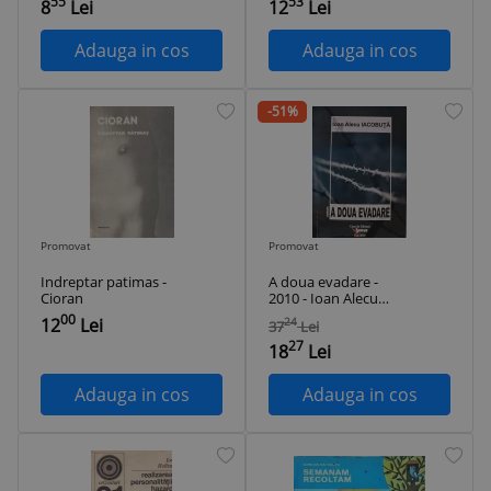
55
53
8
Lei
12
Lei
Adauga in cos
Adauga in cos
-51%
Promovat
Promovat
Indreptar patimas -
A doua evadare -
Cioran
2010 - Ioan Alecu
Iacobuta (AE253)
00
12
Lei
24
37
Lei
27
18
Lei
Adauga in cos
Adauga in cos