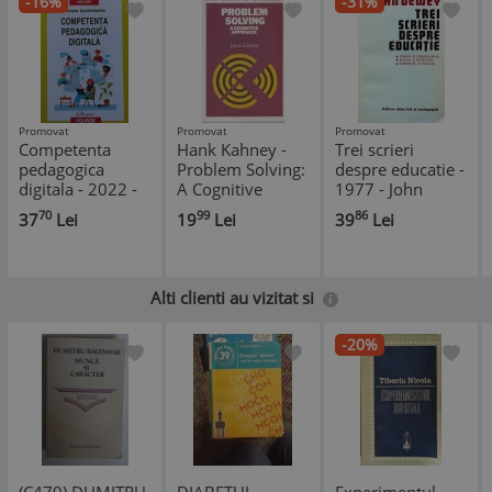
-16%
-31%
Promovat
Promovat
Promovat
Competenta
Hank Kahney -
Trei scrieri
pedagogica
Problem Solving:
despre educatie -
digitala - 2022 -
A Cognitive
1977 - John
Ion Ionescu (red.)
Approach
Dewey (Z194)
70
99
86
37
Lei
19
Lei
39
Lei
(@J23)
Alti clienti au vizitat si
-20%