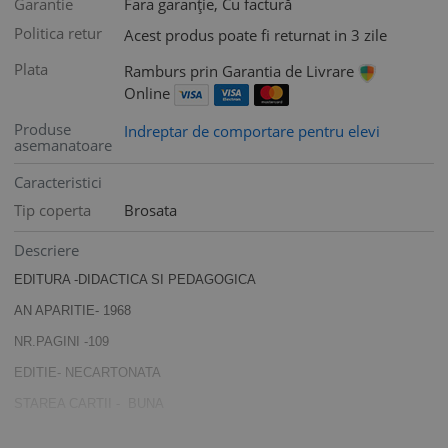
Garantie
Fara garanție, Cu factură
Politica retur
Acest produs poate fi returnat in 3 zile
Plata
Ramburs prin Garantia de Livrare
Online
Produse
Indreptar de comportare pentru elevi
asemanatoare
Caracteristici
Tip coperta
Brosata
Descriere
EDITURA -DIDACTICA SI PEDAGOGICA
AN APARITIE- 1968
NR.PAGINI -109
EDITIE- NECARTONATA
STAREA CARTII - BUNA
RAFT - POD A 6