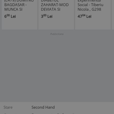
(C479) DUMITRU
DIABETUL
Experimentul
BAGDASAR -
ZAHARAT-MOD
Social - Tiberiu
MUNCA SI
DEVIATA SI
Nicola , G298
CARACTER
TRATAMENT
00
00
04
6
Lei
3
Lei
47
Lei
Publicitate
Stare
Second Hand