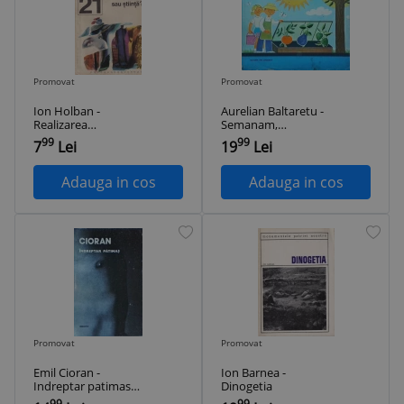
Promovat
Promovat
Ion Holban -
Aurelian Baltaretu -
Realizarea
Semanam,
personalitatii:
Recoltam
99
99
7
Lei
19
Lei
hazard sau stiinta?
Adauga in cos
Adauga in cos
Promovat
Promovat
Emil Cioran -
Ion Barnea -
Indreptar patimas
Dinogetia
(1991)
99
99