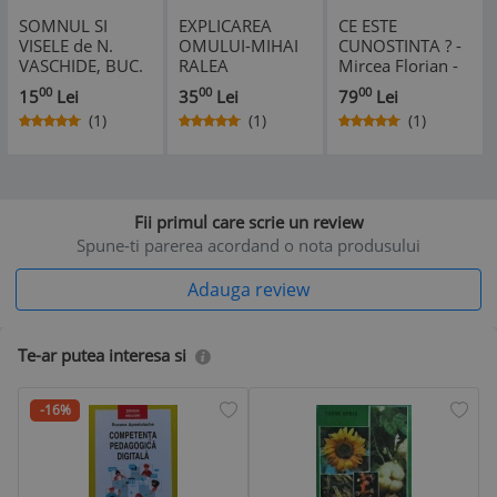
SOMNUL SI
EXPLICAREA
CE ESTE
VISELE de N.
OMULUI-MIHAI
CUNOSTINTA ? -
VASCHIDE, BUC.
RALEA
Mircea Florian -
1977
Editura Casa
00
00
00
15
Lei
35
Lei
79
Lei
Scoalelor, 1947,
(1)
(1)
(1)
120 p.; tiraj:
1500 ex.
Fii primul care scrie un review
Spune-ti parerea acordand o nota produsului
Adauga review
Te-ar putea interesa si
-16%