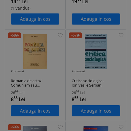
14
Lei
19
Lei
(1 vandut)
Adauga in cos
Adauga in cos
-68%
-67%
Promovat
Promovat
Romania de astazi.
Critica sociologica -
Comunism sau
Ion Vasile Serban
independenta? -
(N69)
99
02
26
Lei
26
Lei
1990 - Ion Ratiu
55
55
($D80)
8
Lei
8
Lei
Adauga in cos
Adauga in cos
-69%