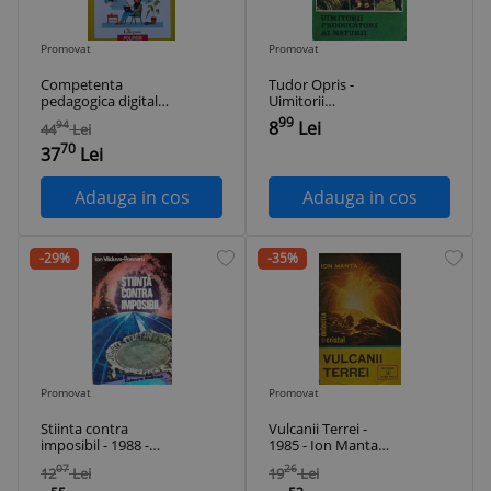
Promovat
Promovat
Competenta
Tudor Opris -
pedagogica digitala
Uimitorii
- 2022 - Ion Ionescu
producatori ai
99
8
Lei
94
44
Lei
(red.) (@J23)
naturii
70
37
Lei
Adauga in cos
Adauga in cos
-29%
-35%
Promovat
Promovat
Stiinta contra
Vulcanii Terrei -
imposibil - 1988 -
1985 - Ion Manta
Ion Vaduva-
(S317)
07
26
12
Lei
19
Lei
Poenaru (Z213)