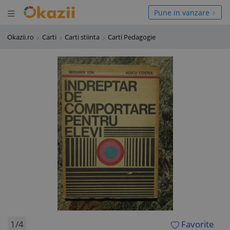
Deschide meniul
hide meniul
Pune in vanzare
Okazii.ro
Carti
Carti stiinta
Carti Pedagogie
1/4
Favorite