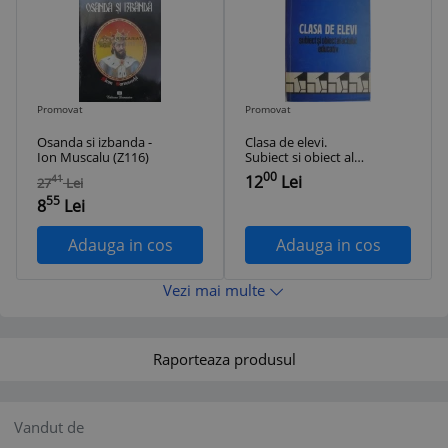
Promovat
Promovat
Osanda si izbanda -
Clasa de elevi.
Ion Muscalu (Z116)
Subiect si obiect al
actului educativ –
00
12
Lei
41
27
Lei
Vasile Popeanca
55
8
Lei
Adauga in cos
Adauga in cos
Vezi mai multe
Raporteaza produsul
Vandut de