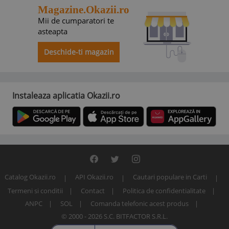
Magazine.Okazii.ro
Mii de cumparatori te
asteapta
Deschide-ti magazin
Instaleaza aplicatia Okazii.ro
Catalog Okazii.ro
API Okazii.ro
Cautari populare in Carti
Termeni si conditii
Contact
Politica de confidentialitate
ANPC
SOL
Comanda telefonic acest produs
© 2000 - 2026 S.C. BITFACTOR S.R.L.