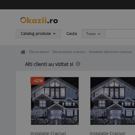
Catalog produse
Cauta
Toate
Home page okazii.ro - Cumperi in siguranta de la vanzatori de in
Decoratiuni
Decoratiuni craciun
Instalatii electrice craciun
Alti clienti au vizitat si
-42%
Instalatie Craciun
Instalatie Craciun