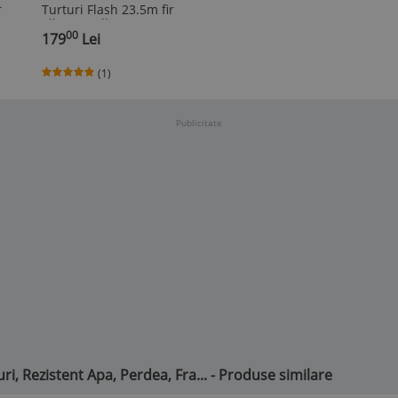
r
Turturi Flash 23.5m fir
alb gros Alb RECE ALB
00
CALD CALD albastru
179
Lei
multicolor 500 LED
(1)
Publicitate
ri, Rezistent Apa, Perdea, Fra... - Produse similare