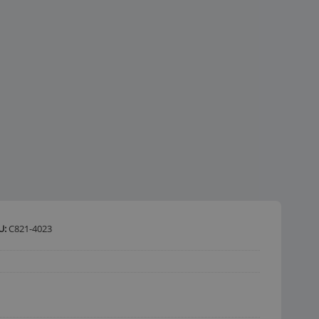
U:
C821-4023