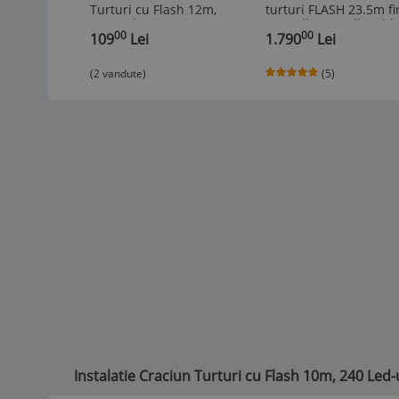
Turturi cu Flash 12m,
turturi FLASH 23.5m fi
300 Led-uri, Rezistent
gros alb rece alb cald
00
00
Apa, Perdea, Franjuri,
109
Lei
albastru
1.790
Lei
Exterior Interior,
Interconectabila, Fir Alb
(2 vandute)
(5)
gros, Alb rece
Instalatie Craciun Turturi cu Flash 10m, 240 Led-u