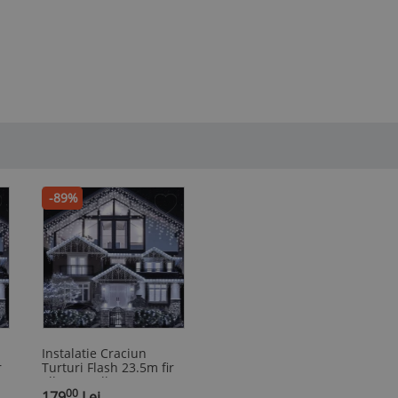
-89%
Instalatie Craciun
r
Turturi Flash 23.5m fir
alb gros Alb RECE ALB
00
CALD CALD albastru
179
Lei