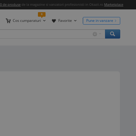
00 de produse
de la magazine si vanzatori profesionisti in Okazii.ro
Marketplace
0
Cos cumparaturi
Favorite
Pune in vanzare