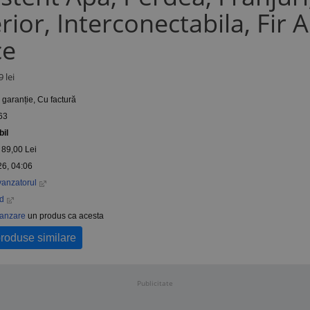
rior, Interconectabila, Fir A
ce
 lei
r garanție, Cu factură
63
bil
89,00
Lei
26, 04:06
vanzatorul
nd
vanzare
un produs ca acesta
produse similare
Publicitate