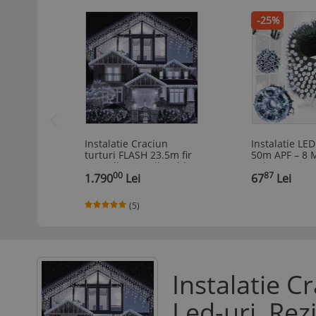
-25%
Instalatie Craciun
Instalatie LE
turturi FLASH 23.5m fir
50m APF – 8 
gros alb rece alb cald
Rola, Interior
00
87
albastru
1.790
Lei
67
Lei
(5)
Instalatie C
Led-uri, Rez