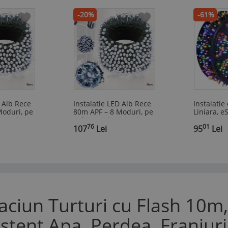
-20%
-61%
D Alb Rece
Instalatie LED Alb Rece
Instalatie
Moduri, pe
80m APF – 8 Moduri, pe
Liniara, 
/Exterior
Rola, Interior/Exterior
Interior/E
76
01
107
Lei
100m, 480
95
Lei
Rezistent 
Multicolor
raciun Turturi cu Flash 10m
istent Apa, Perdea, Franjuri