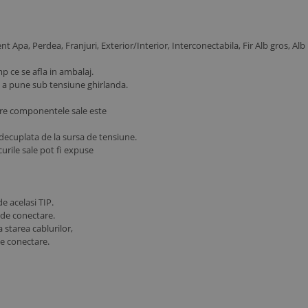
nt Apa, Perdea, Franjuri, Exterior/Interior, Interconectabila, Fir Alb gros, Alb
 ce se afla in ambalaj.
de a pune sub tensiune ghirlanda.
ntre componentele sale este
u decuplata de la sursa de tensiune.
urile sale pot fi expuse
e acelasi TIP.
a de conectare.
 starea cablurilor,
de conectare.