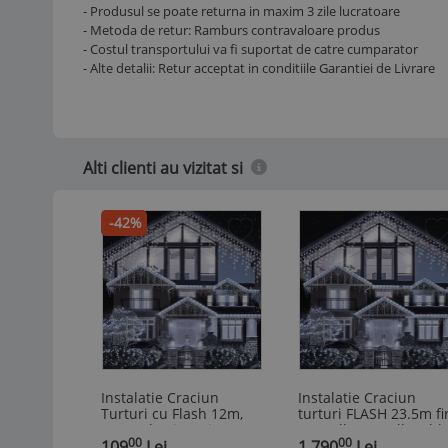
- Produsul se poate returna in maxim 3 zile lucratoare
- Metoda de retur: Ramburs contravaloare produs
- Costul transportului va fi suportat de catre cumparator
- Alte detalii: Retur acceptat in conditiile Garantiei de Livrare
Alti clienti au vizitat si
-42%
Instalatie Craciun
Instalatie Craciun
Turturi cu Flash 12m,
turturi FLASH 23.5m fi
300 Led-uri, Rezistent
gros alb rece alb cald
00
00
Apa, Perdea, Franjuri,
109
Lei
albastru
1.790
Lei