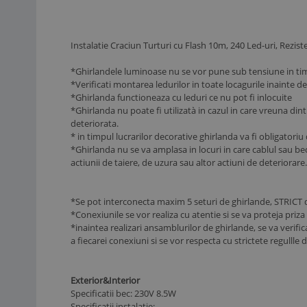
Instalatie Craciun Turturi cu Flash 10m, 240 Led-uri, Reziste
*Ghirlandele luminoase nu se vor pune sub tensiune in timp
*Verificati montarea ledurilor in toate locagurile inainte 
*Ghirlanda functioneaza cu leduri ce nu pot fi inlocuite
*Ghirlanda nu poate fi utilizatà in cazul in care vreuna di
deteriorata.
* in timpul lucrarilor decorative ghirlanda va fi obligatori
*Ghirlanda nu se va amplasa in locuri in care cablul sau bec
actiunii de taiere, de uzura sau altor actiuni de deteriorare.
*Se pot interconecta maxim 5 seturi de ghirlande, STRICT d
*Conexiunile se vor realiza cu atentie si se va proteja priz
*inaintea realizari ansamblurilor de ghirlande, se va verifica
a fiecarei conexiuni si se vor respecta cu strictete regullle 
Exterior&Interior
Specificatii bec: 230V 8.5W
Specificatii instalatie: