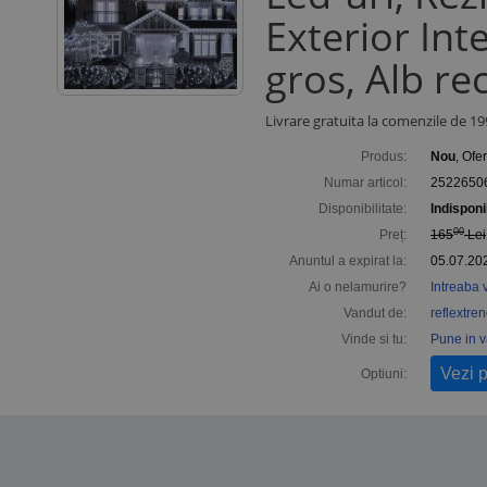
Exterior Inte
gros, Alb re
Livrare gratuita la comenzile de 199
Produs:
Nou
, Ofe
Numar articol:
2522650
Disponibilitate:
Indisponi
00
Preț:
165
Lei
Anuntul a expirat la:
05.07.20
Ai o nelamurire?
Intreaba 
Vandut de:
reflextre
Vinde si tu:
Pune in 
Vezi 
Optiuni: