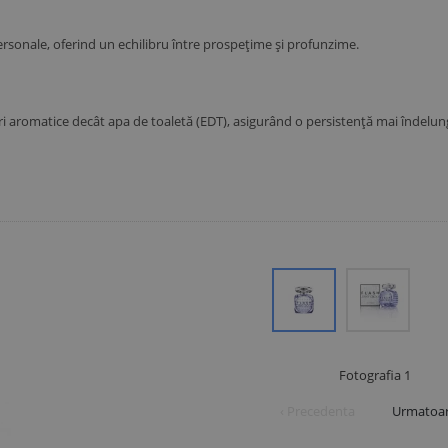
ersonale, oferind un echilibru între prospețime și profunzime.
i aromatice decât apa de toaletă (EDT), asigurând o persistență mai îndelun
Fotografia
1
‹ Precedenta
Urmatoar