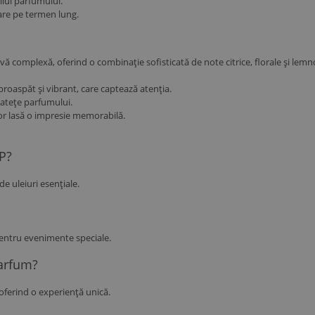
ilul parfumului.
zare pe termen lung.
ă complexă, oferind o combinație sofisticată de note citrice, florale și lemn
oaspăt și vibrant, care captează atenția.
catețe parfumului.
tor lasă o impresie memorabilă.
P?
e uleiuri esențiale.
 pentru evenimente speciale.
parfum?
 oferind o experiență unică.