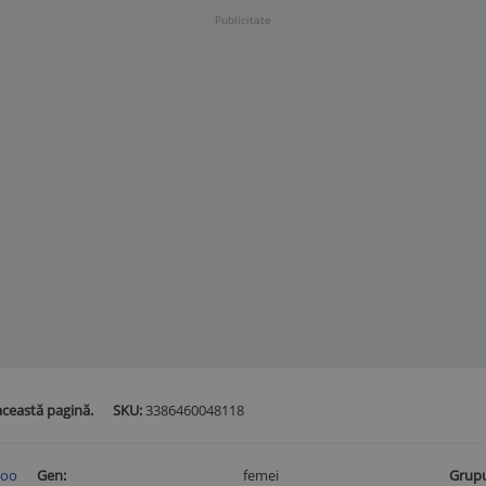
Publicitate
această pagină.
SKU:
3386460048118
hoo
Gen
femei
Grupu