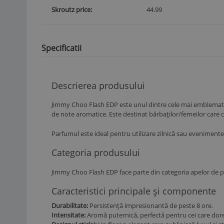
Skroutz price
44.99
Specificatii
Descrierea produsului
Jimmy Choo Flash EDP este unul dintre cele mai emblematice
de note aromatice. Este destinat bărbaților/femeilor care ca
Parfumul este ideal pentru utilizare zilnică sau evenimente s
Categoria produsului
Jimmy Choo Flash EDP face parte din categoria apelor de pa
Caracteristici principale și componente
Durabilitate:
Persistență impresionantă de peste 8 ore.
Intensitate:
Aromă puternică, perfectă pentru cei care dores