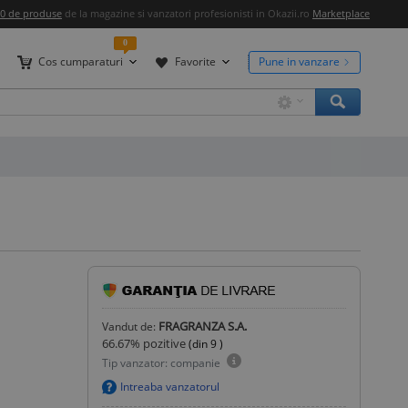
00 de produse
de la magazine si vanzatori profesionisti in Okazii.ro
Marketplace
0
Cos cumparaturi
Favorite
Pune in vanzare
FRAGRANZA S.A.
Vandut de:
66.67
% pozitive
(din
9
)
Tip vanzator: companie
Intreaba vanzatorul