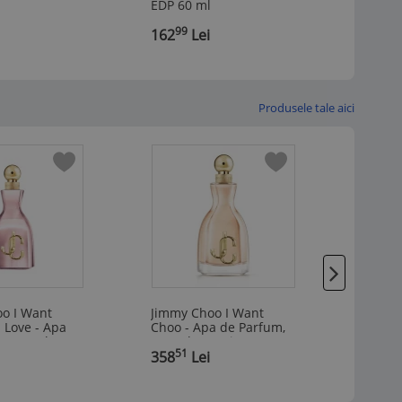
EDP 60 ml
40 ml
99
99
162
Lei
134
Produsele tale aici
o I Want
Jimmy Choo I Want
Jimmy
 Love - Apa
Choo - Apa de Parfum,
Choo L
, 100 ml,
100 ml, Femei
de Par
51
47
,
358
Lei
,
204