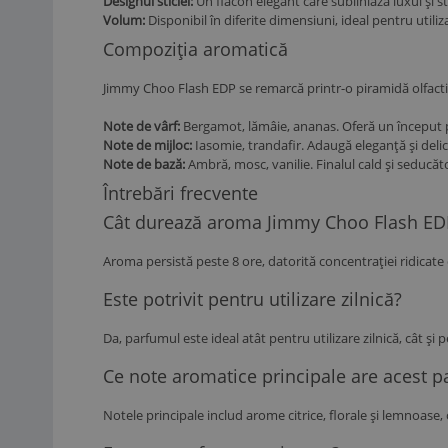
Designul sticlei:
Un flacon elegant care subliniază luxul și st
Volum:
Disponibil în diferite dimensiuni, ideal pentru utili
Compoziția aromatică
Jimmy Choo Flash EDP se remarcă printr-o piramidă olfactiv
Note de vârf:
Bergamot, lămâie, ananas. Oferă un început pr
Note de mijloc:
Iasomie, trandafir. Adaugă eleganță și deli
Note de bază:
Ambră, mosc, vanilie. Finalul cald și seducă
Întrebări frecvente
Cât durează aroma Jimmy Choo Flash ED
Aroma persistă peste 8 ore, datorită concentrației ridicate d
Este potrivit pentru utilizare zilnică?
Da, parfumul este ideal atât pentru utilizare zilnică, cât și
Ce note aromatice principale are acest 
Notele principale includ arome citrice, florale și lemnoase,