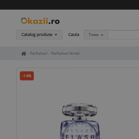
Catalog produse
Cauta
Toate
Home page okazii.ro - Cumperi in siguranta de la vanzatori de in
Parfumuri
Parfumuri femei
-14%