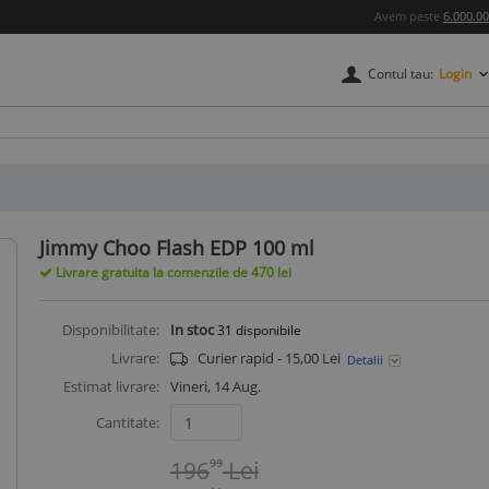
Avem peste
6.000.0
Contul tau:
Login
credere
Jimmy Choo Flash EDP 100 ml
Livrare gratuita la comenzile de 470 lei
Disponibilitate:
In stoc
31
disponibile
Livrare:
Curier rapid - 15,00 Lei
Detalii
Estimat livrare:
Vineri, 14 Aug.
Cantitate:
196
99
Lei