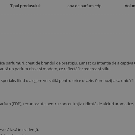
Tipul produsului
apa de parfum edp
Volu
 parfumuri, creat de brandul de prestigiu. Lansat cu intenția de a captiva ut
ută un parfum clasic și modern, ce reflectă încrederea și stilul.
peciale, fiind o alegere versatilă pentru orice ocazie. Compoziția sa unică îl fa
rfum (EDP), recunoscute pentru concentrația ridicată de uleiuri aromatice, c
c să iasă în evidență.