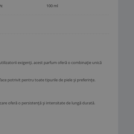
m
100 ml
ilizatorii exigenți, acest parfum oferă o combinație unică
ce potrivit pentru toate tipurile de piele și preferințe.
are oferă o persistență și intensitate de lungă durată.