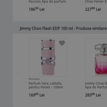
Passion Apa de parfum
Choo Femei E
pentru femei EDP 40 ml
99
99
186
Lei
227
Lei
Jimmy Choo Flash EDP 100 ml - Produse similare
Promovat
Parfum Yara, Lattafa,
Jimmy Choo B
pentru Femei - 100ml
Apa de Parfum
Femei
00
06
,
169
Lei
,
283
Lei