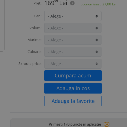
169
99
Lei
Pret:
Economisesti
27,00
Lei
Gen:
Volum:
Marime:
Culoare:
Skroutz price:
Cumpara acum
Adauga in cos
Adauga la favorite
Primesti 170 puncte in aplicatie