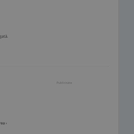
gată.
Publicitate
ea ›