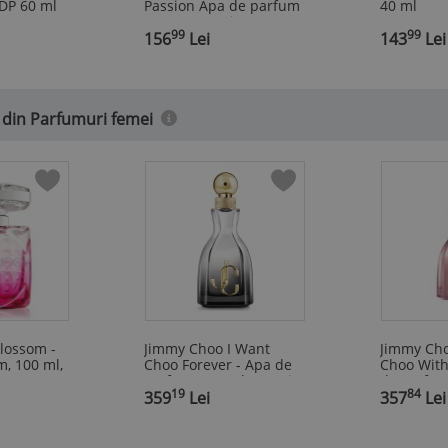
DP 60 ml
Passion Apa de parfum
40 ml
pentru Femei Tester
99
99
EDP 100 ml
156
Lei
143
Lei
 din Parfumuri femei
lossom -
Jimmy Choo I Want
Jimmy Cho
, 100 ml,
Choo Forever - Apa de
Choo With
Parfum, 100 ml, Femei
de Parfum
19
84
,
359
Lei
,
Femei
357
Lei