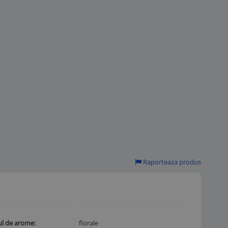
Raporteaza produs
l de arome
florale