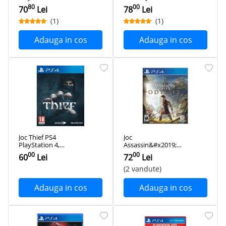
Second-Hand
Second-Hand
80
00
70
Lei
78
Lei
(1)
(1)
Adauga in cos
Adauga in cos
Joc Thief PS4
Joc
PlayStation 4,
Assassin&#x2019;s
Second-Hand
Creed Odyssey PS4
00
00
60
Lei
72
Lei
PlayStation 4,
Second-Hand
(2 vandute)
Adauga in cos
Adauga in cos