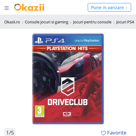
Deschide meniul
hide meniul
Pune in vanzare
Okazii.ro
Console jocuri si gaming
Jocuri pentru console
Jocuri PS4
1/5
Favorite