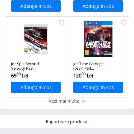
Adauga in cos
Adauga in cos
Joc Split Second
Joc Time Carnage
Velocity PS3
(psvr) PS4
PlayStation 3,
PlayStation 4,
60
00
69
Lei
120
Lei
Second-Hand
Second-Hand
Adauga in cos
Adauga in cos
Vezi mai multe
Raporteaza produsul