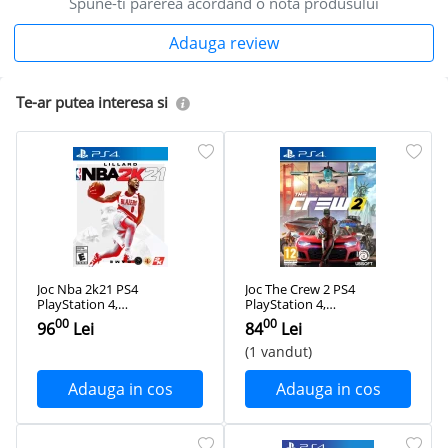
Spune-ti parerea acordand o nota produsului
Adauga review
Te-ar putea interesa si
Joc Nba 2k21 PS4
Joc The Crew 2 PS4
PlayStation 4,
PlayStation 4,
Second-Hand
Second-Hand
00
00
96
Lei
84
Lei
(1 vandut)
Adauga in cos
Adauga in cos