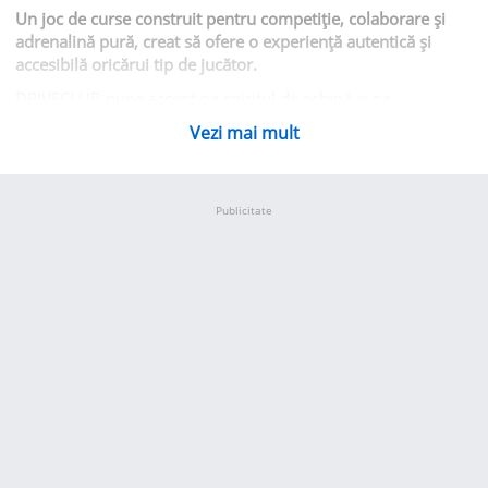
Un joc de curse construit pentru competiție, colaborare și
adrenalină pură, creat să ofere o experiență autentică și
accesibilă oricărui tip de jucător.
DRIVECLUB pune accent pe spiritul de echipă și pe
competiția globală, oferind un sistem de cluburi,
Vezi mai mult
provocări dinamice și o redare extrem de realistă a
pilotajului la viteză mare.
Caracteristici principale:
Publicitate
Cluburi și cooperare:
Alătură-te unui club existent sau