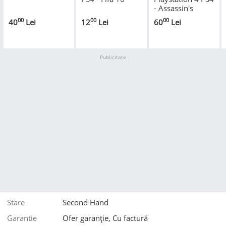
- Assassin's
Creed The Ezio
00
00
00
40
Lei
12
Lei
60
Lei
Collection
Publicitate
Stare
Second Hand
Garantie
Ofer garanție, Cu factură