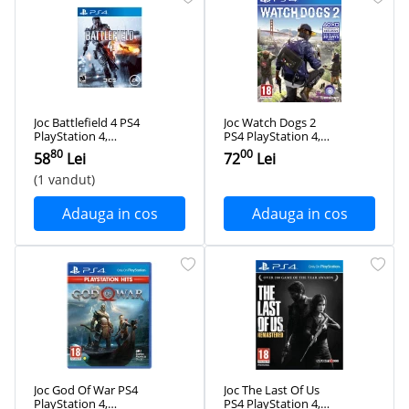
Joc Battlefield 4 PS4
Joc Watch Dogs 2
PlayStation 4,
PS4 PlayStation 4,
Second-Hand
Second-Hand
80
00
58
Lei
72
Lei
(1 vandut)
Adauga in cos
Adauga in cos
Joc God Of War PS4
Joc The Last Of Us
PlayStation 4,
PS4 PlayStation 4,