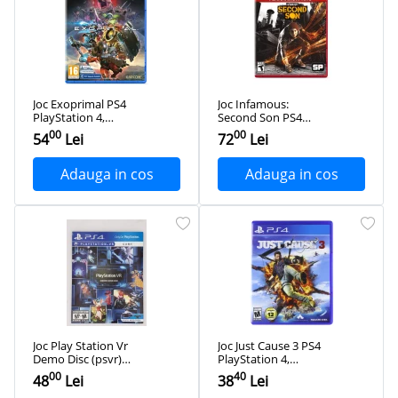
Joc Exoprimal PS4
Joc Infamous:
PlayStation 4,
Second Son PS4
Second-Hand
PlayStation 4,
00
00
54
Lei
72
Lei
Second-Hand
Adauga in cos
Adauga in cos
Joc Play Station Vr
Joc Just Cause 3 PS4
Demo Disc (psvr)
PlayStation 4,
PS4 PlayStation 4,
Second-Hand
00
40
48
Lei
38
Lei
Second-Hand