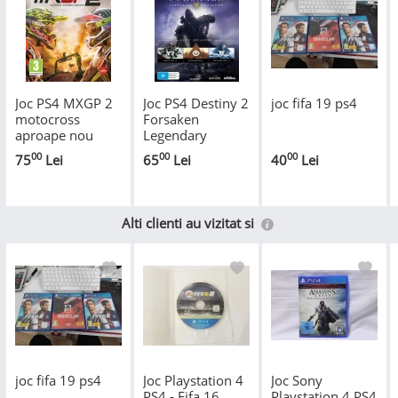
Joc PS4 MXGP 2
Joc PS4 Destiny 2
joc fifa 19 ps4
motocross
Forsaken
aproape nou
Legendary
pentru
Collection
00
00
00
75
Lei
65
Lei
40
Lei
Playstation 4 si
aproape nou
PS5 colectie
Playstation 4 PS5
*
Alti clienti au vizitat si
joc fifa 19 ps4
Joc Playstation 4
Joc Sony
PS4 - Fifa 16
Playstation 4 PS4