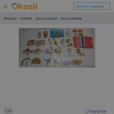
Deschide meniul
hide meniul
Pune in vanzare
Okazii.ro
Colectii
Jocuri si jucarii
Jocuri colectie
1/7
Favorite