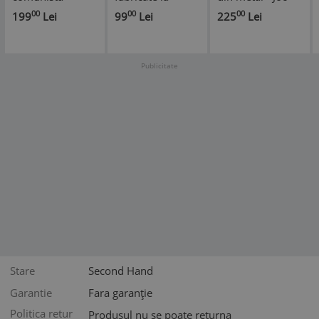
PHILIFORRM 401
Energia
constructie,
00
00
00
199
Lei
99
Lei
225
Lei
Joc de
Constanta in anul
Jucarie veche de
constructie
1979
colectie
Publicitate
Stare
Second Hand
Garantie
Fara garanție
Politica retur
Produsul nu se poate returna