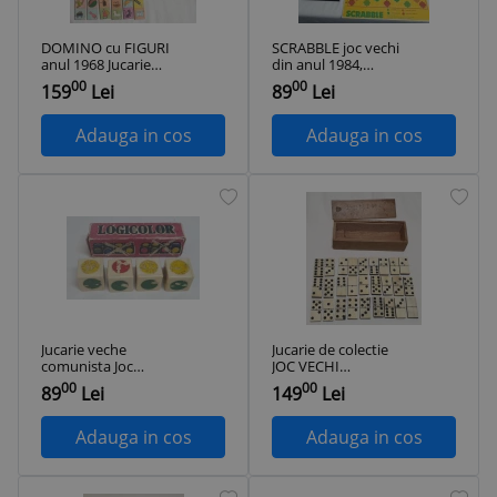
DOMINO cu FIGURI
SCRABBLE joc vechi
anul 1968 Jucarie
din anul 1984,
veche de colectie,
jucarie din perioada
00
00
159
Lei
89
Lei
joc rar ROMANESC
comunista Epoca de
complet
Aur - Joc distractiv si
creativ, romanesc,
Adauga in cos
Adauga in cos
de colectie
Jucarie veche
Jucarie de colectie
comunista Joc
JOC VECHI
Romanesc complet
ROMANESC anii
00
00
89
Lei
149
Lei
- LOGICOLOR -
1950 - DOMINO
Viitorul Oradea
cutie din lemn - Rar
1982
Adauga in cos
Adauga in cos