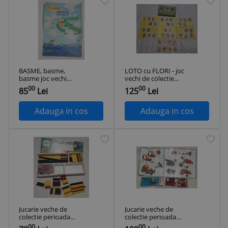
BASME, basme,
LOTO cu FLORI - joc
basme joc vechi
vechi de colectie
romanesc din anul
anul 1978 jucarie
00
00
85
Lei
125
Lei
1967 - Jucarie de
rara produs
colectie - Rar
romanesc
Adauga in cos
Adauga in cos
Jucarie veche de
Jucarie veche de
colectie perioada
colectie perioada
comunista
comunista
00
00