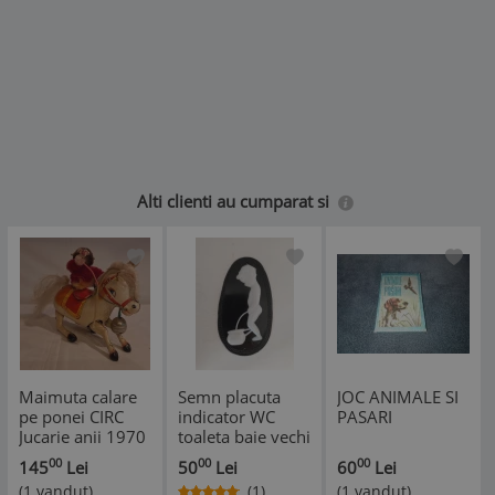
CONTACTEZE INAINTE SA CUMPERE.
Alti clienti au cumparat si
Maimuta calare
Semn placuta
JOC ANIMALE SI
pe ponei CIRC
indicator WC
PASARI
Jucarie anii 1970
toaleta baie vechi
tabla litografiata,
anii 70-80,
00
00
00
145
Lei
50
Lei
60
Lei
functioneaza
plastic, baiat la
(1 vandut)
(1)
(1 vandut)