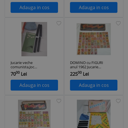
imaginilor, jucarii
CERCURILOR 1978
din perioada
RAR
Adauga in cos
Adauga in cos
comunista
Romania, colectie
Jucarie veche
DOMINO cu FIGURI
comunista,Joc
anul 1962 Jucarie
Romanesc de
veche de colectie,
00
00
70
Lei
225
Lei
colectie SCRABBLE
joc rar ROMANESC
anul 1984,de
complet
COLECTIE
Adauga in cos
Adauga in cos