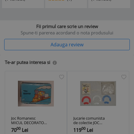
olita
Fii primul care scrie un review
Spune-ti parerea acordand o nota produsului
Adauga review
Te-ar putea interesa si
Joc Romanesc
Jucarie comunista
MICUL DECORATOR
de colectie JOC
1978, incomplet,
COMPLET
00
00
70
Lei
119
Lei
stare conform
ROMANESC - Jocul