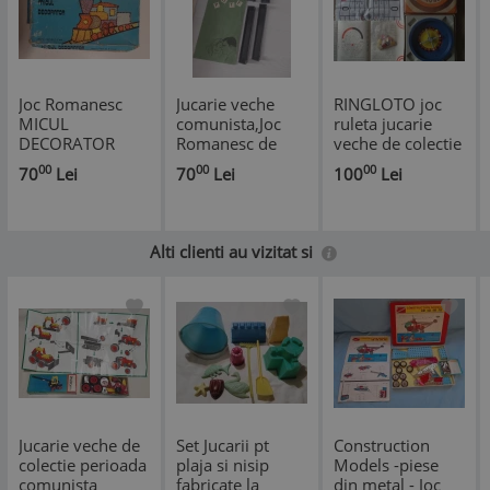
Joc Romanesc
Jucarie veche
RINGLOTO joc
MICUL
comunista,Joc
ruleta jucarie
DECORATOR
Romanesc de
veche de colectie
1978, incomplet,
colectie
din perioada
00
00
00
70
Lei
70
Lei
100
Lei
stare conform
SCRABBLE anul
comunista
imaginilor, jucarii
1984,de
sovietica made in
din perioada
COLECTIE
USSR Estonia
comunista
Alti clienti au vizitat si
Romania,
colectie
Jucarie veche de
Set Jucarii pt
Construction
colectie perioada
plaja si nisip
Models -piese
comunista
fabricate la
din metal - Joc