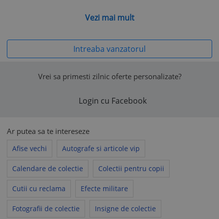
PRIMITE, SAU AU PRIMIT CALIFICATIVE NEGATIVE, POT
ACHIZITIONA ORICE PRODUS, NUMAI CU PLATA IN AVANS,
Vezi mai mult
SAU RIDICARE PERSONALA in Bucuresti, zona metrou
Dristor.
Intreaba vanzatorul
VA MULTUMESC PENTRU INTELEGERE.
Vă rugăm să aveți în vedere că politicile comerciale ale
Vrei sa primesti zilnic oferte personalizate?
vânzătorului nu pot contraveni prevederilor Acordului de
utilizare al www.okazii.ro, nici legislației aplicabile.
Login cu Facebook
În toate situațiile în care politicile comerciale ale vânzătorului
încalcă legea sau Acordul de utilizare, acestea se consideră
nescrise, fiind aplicabile prevederile legale corespunzătoare
Ar putea sa te intereseze
sau prevederile
Acordului de utilizare
, după caz.
Afise vechi
Autografe si articole vip
Calendare de colectie
Colectii pentru copii
Cutii cu reclama
Efecte militare
Fotografii de colectie
Insigne de colectie