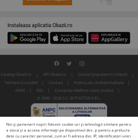
Instaleaza aplicatia Okazii.ro
Catalog Okazii.ro
API Okazii.ro
Cautari populare in Colectii
Termeni si conditii
Contact
Politica de confidentialitate
ANPC
SOL
Comanda telefonic acest produs
© 2000 - 2026 S.C. BITFACTOR S.R.L.
Noi și partenerii noștri folosim cookie-uri și tehnologii similare pentru
a stoca și a accesa informații pe dispozitivul dvs. și pentru a prelucra
date cu caracter personal, cum ar fi adresa dvs. IP, identificatori unici