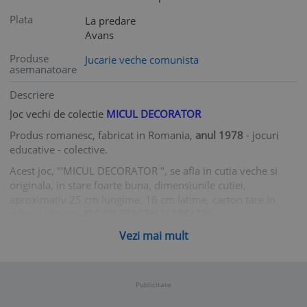
Plata
La predare
Avans
Produse
Jucarie veche comunista
asemanatoare
Descriere
Joc vechi de colectie
MICUL DECORATOR
Produs romanesc, fabricat in Romania,
anul 1978
- jocuri
educative - colective.
Acest joc, "'MICUL DECORATOR
", se afla in cutia veche si
originala, in stare foarte buna, dimensiunile cutiei,
aproximativ 25 cm lungime, 16 cm latime, carton tare in
culori lucioase.
JOC DISTRACTIV SI CREATIV.
Jocul contine urmatoarele componente:
Vezi mai mult
-
Cutie,
in stare buna, cu urme de trecere a timpului, cu
urmatoarele inscrisuri NII 829 -78, Lei 10,40 - Micul
Decorator.
Publicitate
-
11 ilustratii model (viu colorate)
, hartie lucioasa, in