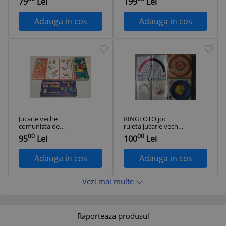
79
Lei
199
Lei
PHILIFORRM 402
PHILIFORRM 401
Joc de constructie
Joc de constructie
Adauga in cos
Adauga in cos
Jucarie veche
RINGLOTO joc
comunista de
ruleta jucarie veche
colectie JOC VECHI
de colectie din
00
00
95
Lei
100
Lei
MONTAJ
perioada comunista
Constructie
sovietica made in
FIGURINE
USSR Estonia
Adauga in cos
Adauga in cos
Vezi mai multe
Raporteaza produsul