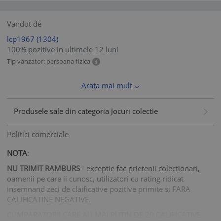
Vandut de
lcp1967
(1304)
100% pozitive in ultimele 12 luni
Tip vanzator: persoana fizica
Arata mai mult
Produsele sale din categoria Jocuri colectie
Politici comerciale
NOTA
:
NU TRIMIT RAMBURS
- exceptie fac prietenii colectionari,
oamenii pe care ii cunosc, utilizatori cu rating ridicat
insemnand zeci de claificative pozitive primite si FARA
CALIFICATINE NEGATIVE.
CUMPARATORII CARE AU MAI PUTIN DE 20 CALIFICATIVE