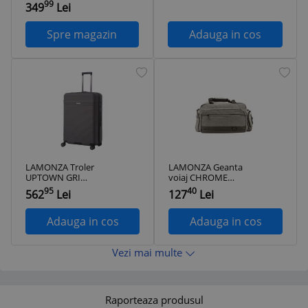
99
349
Lei
Spre magazin
Adauga in cos
LAMONZA Troler
LAMONZA Geanta
UPTOWN GRI
voiaj CHROME
78X53X30 CM
44X18X26 CM
95
40
562
Lei
127
Lei
ProVoyage Vacation
ProVoyage Vacation
Adauga in cos
Adauga in cos
Vezi mai multe
Raporteaza produsul