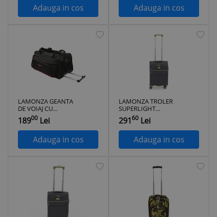
BLEUMARIN
Adauga in cos
Adauga in cos
ProVoyage Vacation
LAMONZA GEANTA
LAMONZA TROLER
DE VOIAJ CU
SUPERLIGHT
TROLER SMILEY
55X37X22 CM GRI
00
60
189
Lei
291
Lei
55X30X30 CM
INCHIS ProVoyage
NEGRU ProVoyage
Vacation
Vacation
Adauga in cos
Adauga in cos