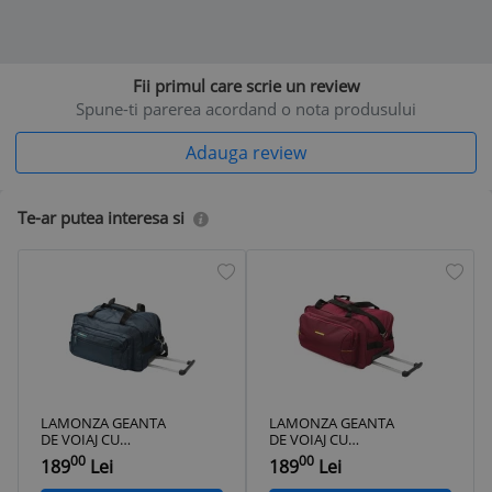
Fii primul care scrie un review
Spune-ti parerea acordand o nota produsului
Adauga review
Te-ar putea interesa si
LAMONZA GEANTA
LAMONZA GEANTA
DE VOIAJ CU
DE VOIAJ CU
TROLER
TROLER LIME
00
00
189
Lei
189
Lei
ULTRALIGHT
55X30X30 CM ROSU
55X30X30 CM
ProVoyage Vacation