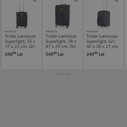
noriel.ro
noriel.ro
noriel.ro
Troler Lamonza
Troler Lamonza
Troler Lamonza
Superlight, 55 x
Superlight, 78 x
Superlight, Gri,
37 x 22 cm, Gri
47 x 29 cm, Gri
40 x 30 x 21 cm
inchis
inchis
99
99
99
349
Lei
549
Lei
249
Lei
Publicitate