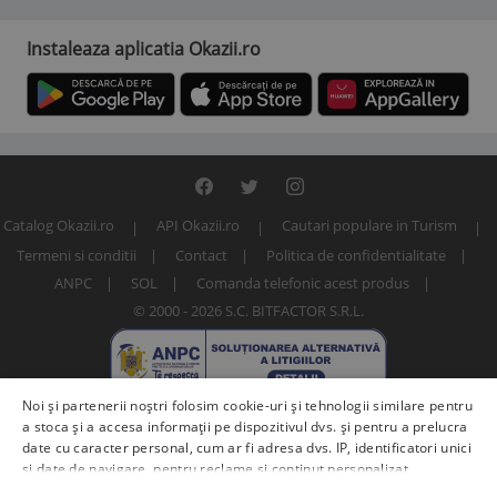
Instaleaza aplicatia Okazii.ro
Catalog Okazii.ro
API Okazii.ro
Cautari populare in Turism
Termeni si conditii
Contact
Politica de confidentialitate
ANPC
SOL
Comanda telefonic acest produs
© 2000 - 2026 S.C. BITFACTOR S.R.L.
Noi și partenerii noștri folosim cookie-uri și tehnologii similare pentru
a stoca și a accesa informații pe dispozitivul dvs. și pentru a prelucra
date cu caracter personal, cum ar fi adresa dvs. IP, identificatori unici
și date de navigare, pentru reclame și conținut personalizat,
măsurarea reclamelor și a conținutului, informații despre audiență și
Numar articol: 260232598 / 2452268