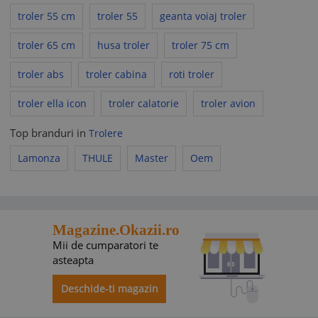
încalcă legea sau Acordul de utilizare, acestea se consideră
troler 55 cm
troler 55
geanta voiaj troler
nescrise, fiind aplicabile prevederile legale corespunzătoare
sau prevederile
Acordului de utilizare
, după caz.
troler 65 cm
husa troler
troler 75 cm
troler abs
troler cabina
roti troler
troler ella icon
troler calatorie
troler avion
Top branduri in
Trolere
Lamonza
THULE
Master
Oem
Magazine.Okazii.ro
Mii de cumparatori te
asteapta
Deschide-ti magazin