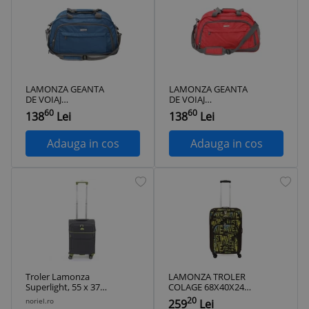
LAMONZA GEANTA
LAMONZA GEANTA
DE VOIAJ
DE VOIAJ
COLORADO
COLORADO
60
60
138
Lei
138
Lei
50X30X22 CM
50X30X22 CM ROSU
ALBASTRU
ProVoyage Vacation
ProVoyage Vacation
Adauga in cos
Adauga in cos
Troler Lamonza
LAMONZA TROLER
Superlight, 55 x 37 x
COLAGE 68X40X24
22 cm, Gri inchis
CM PRINT
20
noriel.ro
259
Lei
ProVoyage Vacation