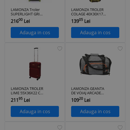
LAMONZA Troler
LAMONZA TROLER
SUPERLIGHT GRI
COLAGE 40X30X17
40X30X21CM
CM PRINT
00
05
216
Lei
139
Lei
ProVoyage Vacation
ProVoyage Vacation
Adauga in cos
Adauga in cos
LAMONZA TROLER
LAMONZA GEANTA
LIME 55X36X22 CM
DE VOIAJ ARCADE
ROSU ProVoyage
52X28X24 CM GRI
95
20
211
Lei
109
Lei
Vacation
ProVoyage Vacation
Adauga in cos
Adauga in cos