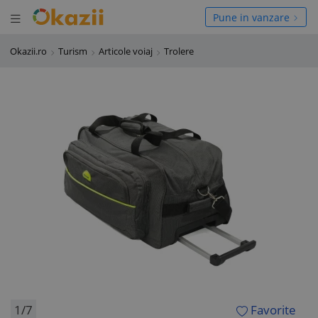
Deschide meniul
hide meniul
Pune in vanzare
Okazii.ro
Turism
Articole voiaj
Trolere
1/7
Favorite