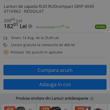
Lanturi de zapada RUD RUDcompact GRIP 4040
4716962 - RESIGILAT
99
299
Lei
01
182
Lei
98
in stoc
Economisesti
117
Lei
Vineri, 14 Aug. de la 25,00 Lei
Livrare gratuita la comenzile de 400 lei
Primesti 182 puncte in aplicatie
Cumpara acum
Adauga in cos
Produse similare din Lanturi antiderapante
-40%
-39%
-39%