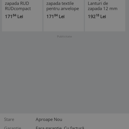
zapada RUD
zapada textile
Lanturi de
RUDcompact
pentru anvelope
zapada 12 mm
GRIP, 1 pereche,
Goodyear GODL
pentru SUV-uri,
84
84
18
171
Lei
171
Lei
192
Lei
4030, 4716960 -
- L - RESIGILAT
dube si rulote,
RESIGILAT
dimensiunea 230
- SECOND
Publicitate
Stare
Aproape Nou
Garantie
Fara garanție, Cu factură