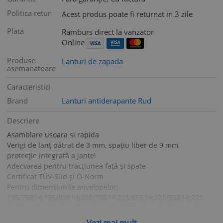
Politica retur
Acest produs poate fi returnat in 3 zile
Plata
Ramburs direct la vanzator
Online
Produse
Lanturi de zapada
asemanatoare
Caracteristici
Brand
Lanturi antiderapante Rud
Descriere
Asamblare usoara si rapida
Verigi de lanț pătrat de 3 mm, spațiu liber de 9 mm,
protecție integrată a jantei
Adecvarea pentru tracțiunea față și spate
Certificat TÜV-Süd și Ö-Norm
Pentru dimensiunile anvelopelor:
195/75R14;195/80R14;205/70R14;215/65R14;225/55R14;225
/60R14;185/80R15;195/65R15;195/70R15;R15/25/R15/225/6
0R14; 50R
Vezi mai mult