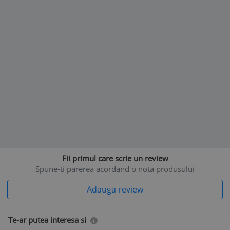
Greutatea articolului 3 kilograme
Dimensiuni produs ‎34,01 x 34,01 x 30,99 cm; 3 kilograme
Numărul de model al articolului 4716962
Numărul piesei producătorului ‎4716962
Număr piesă OEM ‎4716962
Fii primul care scrie un review
Spune-ti parerea acordand o nota produsului
Adauga review
Te-ar putea interesa si