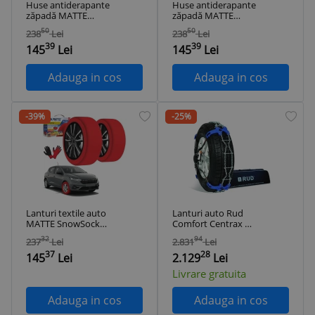
Huse antiderapante
Huse antiderapante
zăpadă MATTE
zăpadă MATTE
ACTIVE mărimea S,
ACTIVE mărimea X-
50
50
238
Lei
238
Lei
textil, omologate
Small, textil,
39
39
EN16662-1, set 2
omologate
145
Lei
145
Lei
buc
EN16662-1, set 2
buc
Adauga in cos
Adauga in cos
-39%
-25%
Lanturi textile auto
Lanturi auto Rud
MATTE SnowSocks
Comfort Centrax V
Active – Marimea M
285/45R19C
32
94
237
Lei
2.831
Lei
37
28
145
Lei
2.129
Lei
Livrare gratuita
Adauga in cos
Adauga in cos