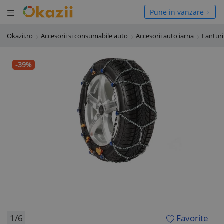
Deschide meniul
hide meniul
Pune in vanzare
Okazii.ro
Accesorii si consumabile auto
Accesorii auto iarna
Lanturi
-39%
1/6
Favorite