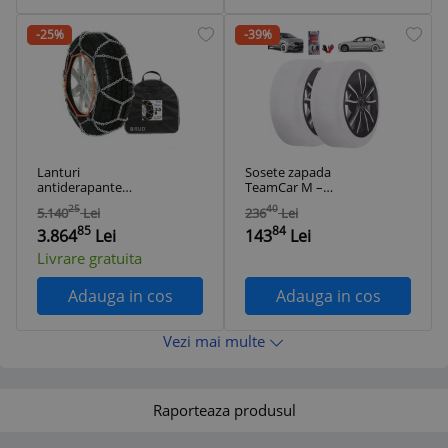
-25%
-39%
Lanturi
Sosete zapada
antiderapante
TeamCar M –
camion Rud matic
Alternativa lanturi
25
40
5.140
Lei
236
Lei
CLASSIC V
auto textile pentru
85
84
315/75R22.5
anvelope
3.864
Lei
143
Lei
Livrare gratuita
Adauga in cos
Adauga in cos
Vezi mai multe
Raporteaza produsul