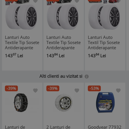
Lanturi Auto
Lanturi Auto
Lanturi Auto
Textile Tip Sosete
Textile Tip Sosete
Textil Tip Sosete
Antiderapante
Antiderapante
Antiderapante
pentru Zapada -
pentru Zapada -
pentru Zapada si
97
84
84
143
Lei
143
Lei
143
Lei
Marimea XL
Marimea XXL
Gheata -
Marimea L
Alti clienti au vizitat si
-39%
-39%
-53%
Lanturi de
2 Lanturi de
Goodyear 77932