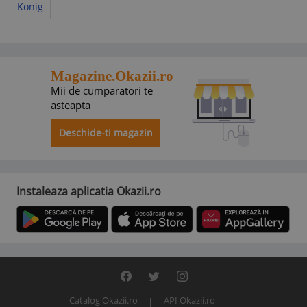
Konig
Magazine.Okazii.ro
Mii de cumparatori te
asteapta
Deschide-ti magazin
Instaleaza aplicatia Okazii.ro
Catalog Okazii.ro
API Okazii.ro