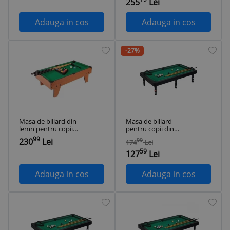
255
Lei
Adauga in cos
Adauga in cos
-27%
Masa de biliard din
Masa de biliard
lemn pentru copii
pentru copii din
75 x 41 x 16,5 cm
plastic 63,8 x 35 x
99
230
Lei
00
174
Lei
15,5 cm
59
127
Lei
Adauga in cos
Adauga in cos