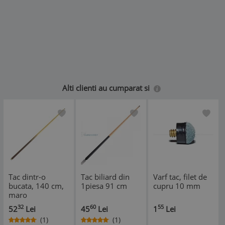
Alti clienti au cumparat si
Tac dintr-o
Tac biliard din
Varf tac, filet de
bucata, 140 cm,
1piesa 91 cm
cupru 10 mm
maro
32
60
55
52
Lei
45
Lei
1
Lei
(1)
(1)