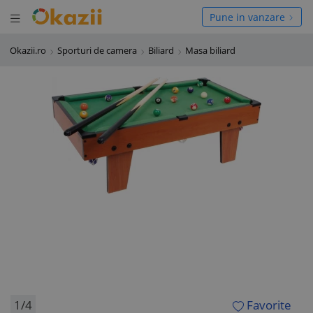
Deschide meniul
hide meniul
Pune in vanzare
Okazii.ro
Sporturi de camera
Biliard
Masa biliard
1/4
Favorite