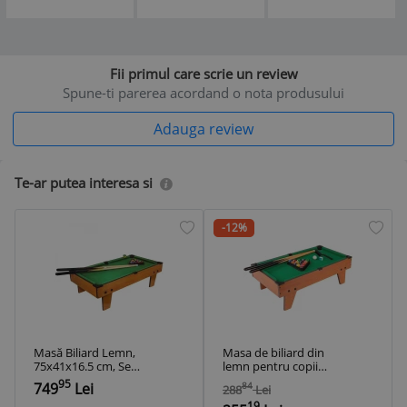
Fii primul care scrie un review
Spune-ti parerea acordand o nota produsului
Adauga review
Te-ar putea interesa si
-12%
Masă Biliard Lemn,
Masa de biliard din
75x41x16.5 cm, Set
lemn pentru copii
Joc Complect, Verde
75 x 41 x 16,5 cm
95
749
Lei
84
288
Lei
19