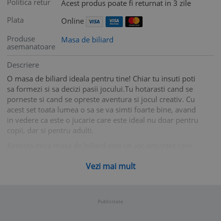
Politica retur
Acest produs poate fi returnat in 3 zile
Plata
Online
Produse
Masa de biliard
asemanatoare
Descriere
O masa de biliard ideala pentru tine! Chiar tu insuti poti
sa formezi si sa decizi pasii jocului.Tu hotarasti cand se
porneste si cand se opreste aventura si jocul creativ. Cu
acest set toata lumea o sa se va simti foarte bine, avand
in vedere ca este o jucarie care este ideal nu doar pentru
copii, dar si pentru adulti.
Aceasta mica masa de biliard este un joc amuzant care
dezvolta abilitatile motorii fine si coordonarea ochi-
Vezi mai mult
maini!
Veti avea jocuri fantastice pe masa cu 2 tacuri
(aproximativ 66 cm), bile, triunghi si creta.
Publicitate
Specificatii: