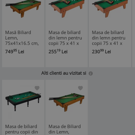
Masă Biliard
Masa de biliard
Masa de biliard
Lemn,
din lemn pentru
din lemn pentru
75x41x16.5 cm,
copii 75 x 41 x
copii 75 x 41 x
Set Joc Complect,
16,5 cm
16,5 cm
95
19
99
749
Lei
255
Lei
230
Lei
Verde
Alti clienti au vizitat si
Masa de biliard
Masa de Biliard
pentru copii din
din Lemn,