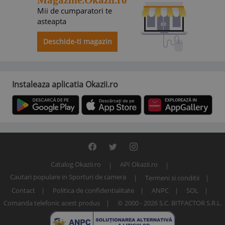
Magazine.Okazii.ro
Mii de cumparatori te
asteapta
Deschide-ti magazin
Instaleaza aplicatia Okazii.ro
Catalog Okazii.ro
API Okazii.ro
Cautari populare in Sporturi de camera
Termeni si conditii
Contact
Politica de confidentialitate
ANPC
SOL
Comanda telefonic acest produs
© 2000 - 2026 S.C. BITFACTOR S.R.L.