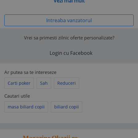
Vezi mai mult
Vă rugăm să aveți în vedere că politicile comerciale ale
vânzătorului nu pot contraveni prevederilor Acordului de
Intreaba vanzatorul
utilizare al www.okazii.ro, nici legislației aplicabile.
În toate situațiile în care politicile comerciale ale vânzătorului
încalcă legea sau Acordul de utilizare, acestea se consideră
Vrei sa primesti zilnic oferte personalizate?
nescrise, fiind aplicabile prevederile legale corespunzătoare
sau prevederile
Acordului de utilizare
, după caz.
Login cu Facebook
Ar putea sa te intereseze
Carti poker
Sah
Reduceri
Cautari utile
masa biliard copii
biliard copii