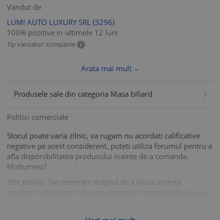
Vandut de
LUMI AUTO LUXURY SRL
(3296)
100% pozitive in ultimele 12 luni
Tip vanzator: companie
Arata mai mult
Produsele sale din categoria Masa biliard
Politici comerciale
Stocul poate varia zilnic, va rugam nu acordati calificative
negative pe acest considerent, puteti utiliza forumul pentru a
afla disponibilitatea produsului inainte de a comanda.
Multumesc!
Alte politici: Ne rezervam dreptul de a bloca accesul
anumitor utilizatori si de a nu le onora comenzile facute pe
site sau telefonic celor care ne-au adus prejudicii in trecut
prin refuzarea coletelor sau altor situatii similare.