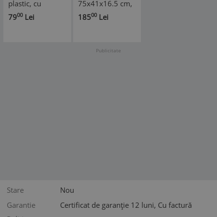
plastic, cu
75x41x16.5 cm,
accesorii incluse
Mini Biliard cu
00
00
79
Lei
185
Lei
si picioare,
Accesorii Incluse
55x30x14 cm
Publicitate
Stare
Nou
Garantie
Certificat de garanție 12 luni, Cu factură