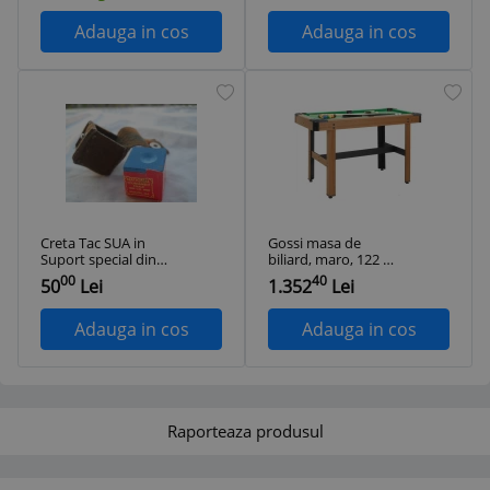
Adauga in cos
Adauga in cos
Creta Tac SUA in
Gossi masa de
Suport special din
biliard, maro, 122 x
Piele intoarsa de la
61 x 76 cm
00
40
50
Lei
1.352
Lei
Turneul National (
The World's Best ),
nefolosita, Piesa de
Adauga in cos
Adauga in cos
Colectie
Raporteaza produsul