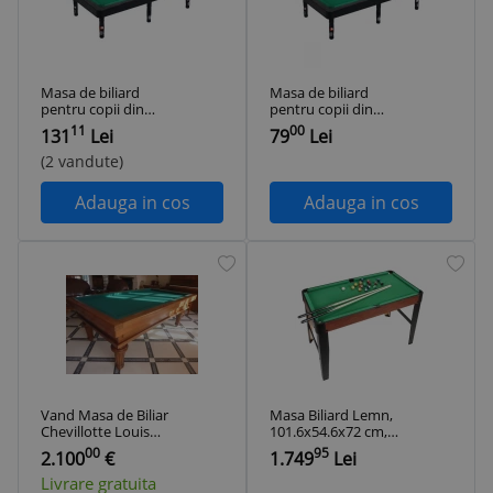
Masa de biliard
Masa de biliard
pentru copii din
pentru copii din
plastic 63,8 x 35 x
plastic, cu accesorii
11
00
131
Lei
79
Lei
15,5 cm
incluse si picioare,
55x30x14 cm
(2 vandute)
Adauga in cos
Adauga in cos
Vand Masa de Biliar
Masa Biliard Lemn,
Chevillotte Louis
101.6x54.6x72 cm,
XVI
Verde
00
95
2.100
€
1.749
Lei
Livrare gratuita