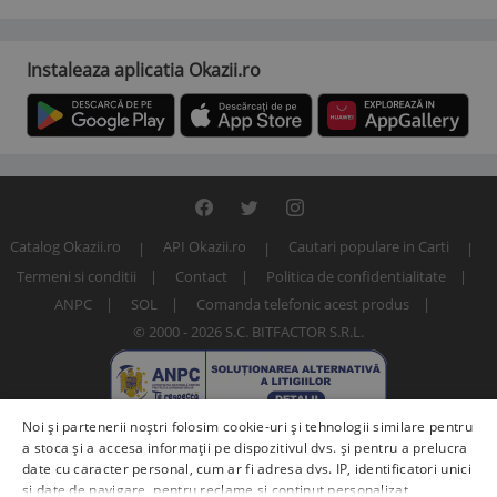
Instaleaza aplicatia Okazii.ro
Catalog Okazii.ro
API Okazii.ro
Cautari populare in Carti
Termeni si conditii
Contact
Politica de confidentialitate
ANPC
SOL
Comanda telefonic acest produs
© 2000 - 2026 S.C. BITFACTOR S.R.L.
Noi și partenerii noștri folosim cookie-uri și tehnologii similare pentru
a stoca și a accesa informații pe dispozitivul dvs. și pentru a prelucra
date cu caracter personal, cum ar fi adresa dvs. IP, identificatori unici
și date de navigare, pentru reclame și conținut personalizat,