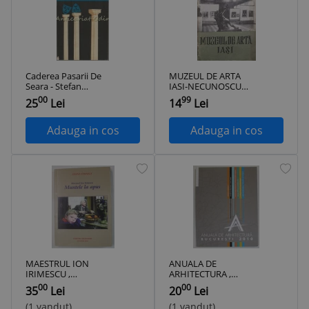
Caderea Pasarii De
MUZEUL DE ARTA
Seara - Stefan
IASI-NECUNOSCUT-
Oprea
321251
00
99
25
Lei
14
Lei
Adauga in cos
Adauga in cos
MAESTRUL ION
ANUALA DE
IRIMESCU ,
ARHITECTURA ,
MUNTELE LA APUS
BUCURESTI , 2010
00
00
35
Lei
20
Lei
de DOINA CERNICA
, 2010
(1 vandut)
(1 vandut)