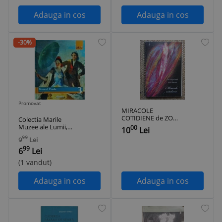
Adauga in cos
Adauga in cos
-30%
Promovat
MIRACOLE
COTIDIENE de ZOE
Colectia Marile
EISELE SZUCS ,
Muzee ale Lumii,
00
10
Lei
ANCA ROTESCU ,
volumul 3: Muzeul
99
9
Lei
Iasi 2010
Prado, Madrid
99
6
Lei
(1 vandut)
Adauga in cos
Adauga in cos