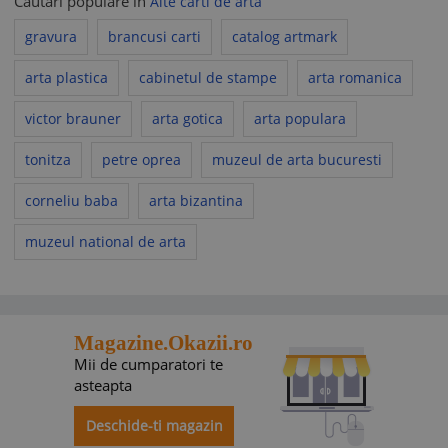
Cautari populare in
Alte carti de arta
gravura
brancusi carti
catalog artmark
arta plastica
cabinetul de stampe
arta romanica
victor brauner
arta gotica
arta populara
tonitza
petre oprea
muzeul de arta bucuresti
corneliu baba
arta bizantina
muzeul national de arta
Magazine.Okazii.ro
Mii de cumparatori te
asteapta
Deschide-ti magazin