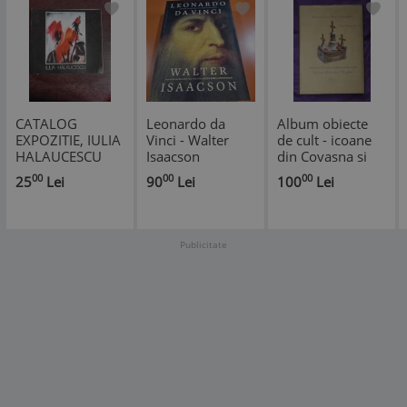
CATALOG
Leonardo da
Album obiecte
EXPOZITIE, IULIA
Vinci - Walter
de cult - icoane
HALAUCESCU
Isaacson
din Covasna si
Harghita
00
00
00
25
Lei
90
Lei
100
Lei
Publicitate