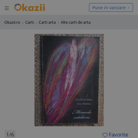
Deschide meniul
hide meniul
Pune in vanzare
Okazii.ro
Carti
Carti arta
Alte carti de arta
1/6
Favorite