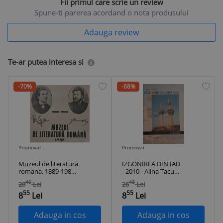
Fii primul care scrie un review
Spune-ti parerea acordand o nota produsului
Adauga review
Te-ar putea interesa si
-70%
-68%
Promovat
Promovat
Muzeul de literatura
IZGONIREA DIN IAD
romana. 1889-1989 -
- 2010 - Alina Tacu
1989 ($B100)
($E77)
45
43
28
Lei
26
Lei
55
55
8
Lei
8
Lei
Adauga in cos
Adauga in cos