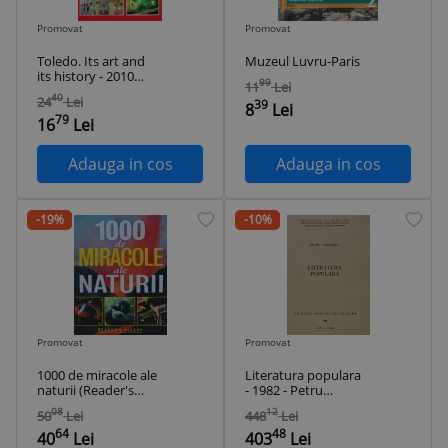
Promovat
Promovat
Toledo. Its art and
Muzeul Luvru-Paris
its history - 2010
99
11
Lei
(AP244)
40
24
Lei
39
8
Lei
79
16
Lei
Adauga in cos
Adauga in cos
-19%
-10%
Promovat
Promovat
1000 de miracole ale
Literatura populara
naturii (Reader's
- 1982 - Petru
Digest) - 2006 (BF12)
Caraman (AC336)
08
12
50
Lei
448
Lei
64
48
40
Lei
403
Lei