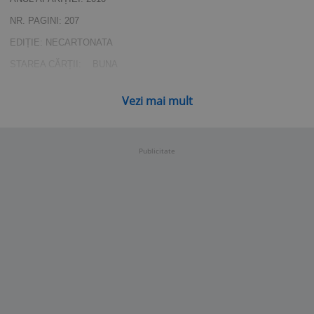
NR. PAGINI: 207
EDIȚIE: NECARTONATA
STAREA CĂRȚII: BUNA
RAFT - DEASUPRA RAFT N
Vezi mai mult
Publicitate