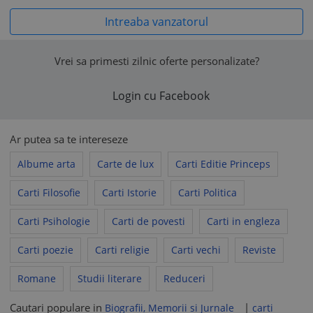
Intreaba vanzatorul
Vrei sa primesti zilnic oferte personalizate?
Login cu Facebook
Ar putea sa te intereseze
Albume arta
Carte de lux
Carti Editie Princeps
Carti Filosofie
Carti Istorie
Carti Politica
Carti Psihologie
Carti de povesti
Carti in engleza
Carti poezie
Carti religie
Carti vechi
Reviste
Romane
Studii literare
Reduceri
Cautari populare in
|
Biografii, Memorii si Jurnale
carti