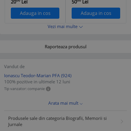
00
00
20
Lei
50
Lei
Dragusin
Adauga in cos
Adauga in cos
Vezi mai multe
Raporteaza produsul
Vandut de
Ionascu Teodor-Marian PFA
(924)
100% pozitive in ultimele 12 luni
Tip vanzator: companie
Arata mai mult
Produsele sale din categoria Biografii, Memorii si
Jurnale