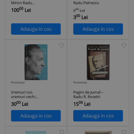
Miron Radu
Radu Petrescu
Paraschivescu
00
100
Lei
00
8
Lei
00
3
Lei
Adauga in cos
Adauga in cos
Promovat
Promovat
Vremuri noi,
Pagini de jurnal –
vremuri vechi
Radu R. Rosetti
(Jurnal 2007-2013) –
00
00
30
Lei
15
Lei
Mihail Radu Solcan
Adauga in cos
Adauga in cos