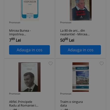
Promovat
Promovat
Mircea Bunea -
La 80 de ani... din
Impotriva
neatentie! - Mircea
nisipurilor.
Radu Iacoban
99
00
7
Lei
50
Lei
Reportaje
Adauga in cos
Adauga in cos
Promovat
Promovat
Altfel. Principele
Traim o singura
Radu al Romaniei in
data
dialog cu Nicolae