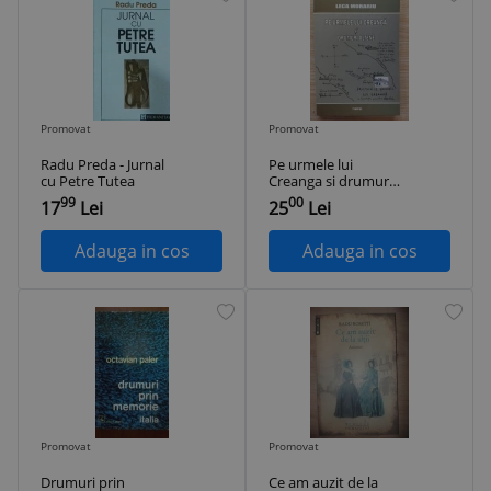
Promovat
Promovat
Radu Preda - Jurnal
Pe urmele lui
cu Petre Tutea
Creanga si drumuri
oltene- Leca
99
00
17
Lei
25
Lei
Morariu CU
AUTOGRAF
Adauga in cos
Adauga in cos
Promovat
Promovat
Drumuri prin
Ce am auzit de la