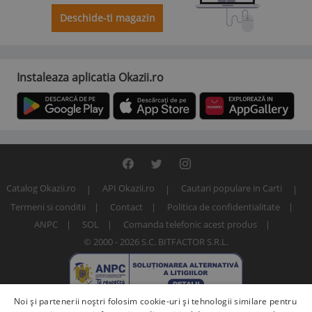
Deschide-ti magazin
Instaleaza aplicatia Okazii.ro
Catalog Okazii.ro
API Okazii.ro
Cautari populare in Carti
Termeni si conditii
Contact
Politica de confidentialitate
ANPC
SOL
Comanda telefonic acest produs
© 2000 - 2026 S.C. BITFACTOR S.R.L.
Noi și partenerii noștri folosim cookie-uri și tehnologii similare pentru