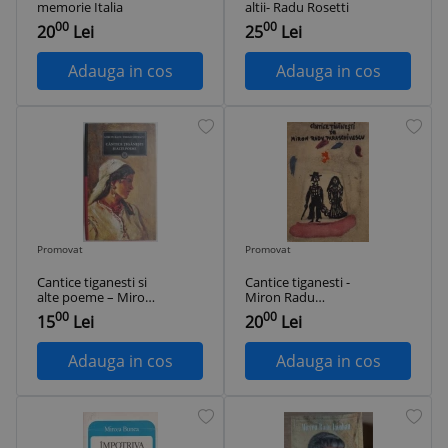
memorie Italia
altii- Radu Rosetti
00
00
20
Lei
25
Lei
Adauga in cos
Adauga in cos
Promovat
Promovat
Cantice tiganesti si
Cantice tiganesti -
alte poeme – Miron
Miron Radu
Radu Paraschivescu
Paraschivescu
00
00
15
Lei
20
Lei
Adauga in cos
Adauga in cos