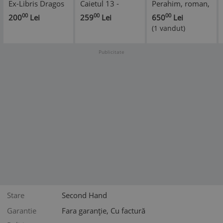
Ex-Libris Dragos
Caietul 13 -
Perahim, roman,
Morarescu
Septembrie-
Editura Plon,
00
00
00
200
Lei
259
Lei
650
Lei
(Coperta de
Decembrie 1940
Paris, 1961, cu
(1 vandut)
Marcel Olinescu
- MARCEL
autograf catre
+ semnatura
OLINESCU - 12
scriitorul si
acestuia) -
gravuri originale;
jurnalistul de
Publicitate
George Lesnea
THEODOR
arta Pierre
PALADY - 10
Descargues
Desene - 78 p.
Stare
Second Hand
Garantie
Fara garanție, Cu factură