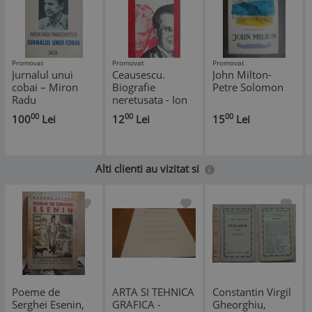
Promovat
Promovat
Promovat
Jurnalul unui
Ceausescu.
John Milton-
cobai – Miron
Biografie
Petre Solomon
Radu
neretusata - Ion
Paraschivescu
Petcu
00
00
00
100
Lei
12
Lei
15
Lei
Alti clienti au vizitat si
Poeme de
ARTA SI TEHNICA
Constantin Virgil
Serghei Esenin,
GRAFICA -
Gheorghiu,