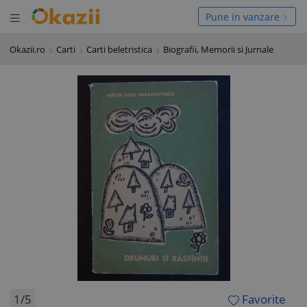
Deschide meniul
hide meniul
Pune in vanzare
Okazii.ro
Carti
Carti beletristica
Biografii, Memorii si Jurnale
1/5
Favorite