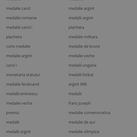
medalie carol
medalie argint
medalie romania
medalii argint
medalie carol i
placheta
placheta
medalie militara
cutie medalie
medalie de bronz
medalie argint
medalie veche
carol i
medalii ungaria
monetaria statului
medalii fotbal
medalie ferdinand
argint 999
medalii eminescu
medalii
medalie veche
franz joseph
premiu
medalie comemorativa
medalii
medalie de aur
medalii argint
medalie olimpica