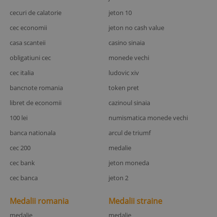
cecuri de calatorie
jeton 10
cec economii
jeton no cash value
casa scanteii
casino sinaia
obligatiuni cec
monede vechi
cec italia
ludovic xiv
bancnote romania
token pret
libret de economii
cazinoul sinaia
100 lei
numismatica monede vechi
banca nationala
arcul de triumf
cec 200
medalie
cec bank
jeton moneda
cec banca
jeton 2
Medalii romania
Medalii straine
medalie
medalie