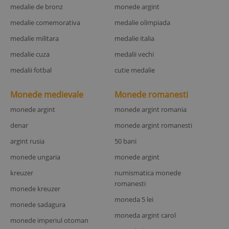
medalie de bronz
monede argint
medalie comemorativa
medalie olimpiada
medalie militara
medalie italia
medalie cuza
medalii vechi
medalii fotbal
cutie medalie
Monede medievale
Monede romanesti
monede argint
monede argint romania
denar
monede argint romanesti
argint rusia
50 bani
monede ungaria
monede argint
kreuzer
numismatica monede
romanesti
monede kreuzer
moneda 5 lei
monede sadagura
moneda argint carol
monede imperiul otoman