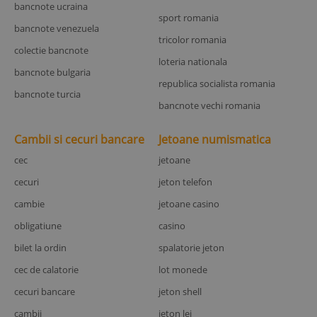
bancnote ucraina
sport romania
bancnote venezuela
tricolor romania
colectie bancnote
loteria nationala
bancnote bulgaria
republica socialista romania
bancnote turcia
bancnote vechi romania
Cambii si cecuri bancare
Jetoane numismatica
cec
jetoane
cecuri
jeton telefon
cambie
jetoane casino
obligatiune
casino
bilet la ordin
spalatorie jeton
cec de calatorie
lot monede
cecuri bancare
jeton shell
cambii
jeton lei