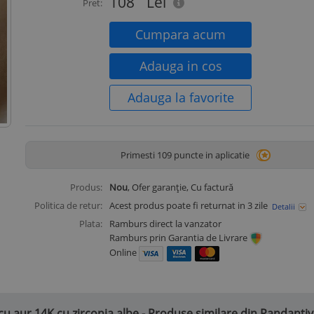
108
Lei
Pret:
Cumpara acum
Adauga in cos
Adauga la favorite
Primesti 109 puncte in aplicatie
Produs:
Nou
, Ofer garanție, Cu factură
Politica de retur:
Acest produs poate fi returnat in 3 zile
Detalii
Plata:
Ramburs direct la vanzator
Ramburs prin Garantia de Livrare
Online
cu aur 14K cu zirconia albe - Produse similare din Pandanti