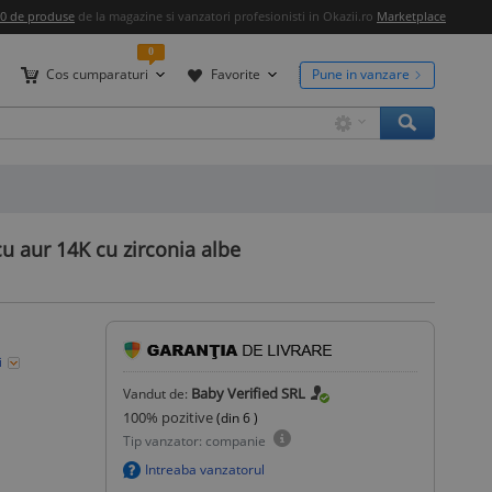
00 de produse
de la magazine si vanzatori profesionisti in Okazii.ro
Marketplace
0
Cos cumparaturi
Favorite
Pune in vanzare
cu aur 14K cu zirconia albe
i
Baby Verified SRL
Vandut de:
100
% pozitive
(din
6
)
Tip vanzator: companie
Intreaba vanzatorul