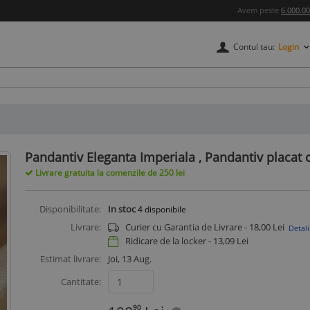
Avem peste
6.000.0
Contul tau:
Login
credere
Pandantiv Eleganta Imperiala , Pandantiv placat 
Livrare gratuita la comenzile de 250 lei
Disponibilitate:
In stoc
4
disponibile
Livrare:
Curier cu Garantia de Livrare - 18,00 Lei
Detali
Ridicare de la locker -
13,09
Lei
Estimat livrare:
Joi, 13 Aug.
Cantitate:
90