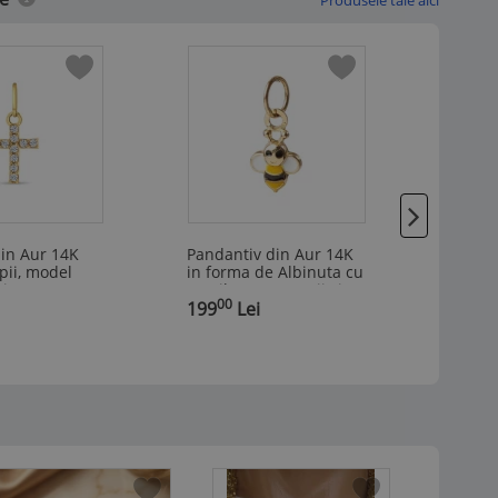
Produsele tale aici
in Aur 14K
Pandantiv din Aur 14K
PANDA
pii, model
in forma de Albinuta cu
Flutur
Pietre CZ
Email pentru Copii si
Trafora
00
00
,
Fetite
199
Lei
,
345