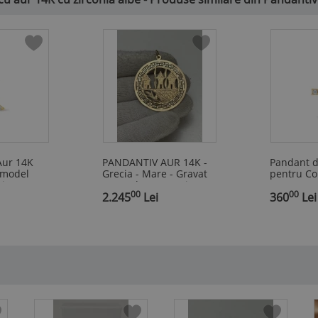
Aur 14K
PANDANTIV AUR 14K -
Pandant d
 model
Grecia - Mare - Gravat
pentru Co
ietre CZ
manual - 4.7g. - Vintage
Cruce cu 
00
00
,
!
2.245
Lei
,
360
Lei