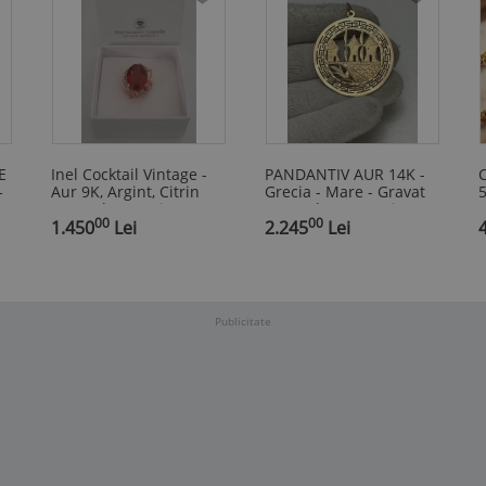
E
Inel Cocktail Vintage -
PANDANTIV AUR 14K -
C
-
Aur 9K, Argint, Citrin
Grecia - Mare - Gravat
5
Natural 12 Ct și
manual - 4.7g. - Vintage
p
00
00
Diamante 10 Ct
1.450
Lei
!
2.245
Lei
Publicitate