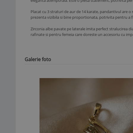
eleganta atemporala. Este o piesa statement, potrivita pen
Placat cu 3 straturi de aur de 14 karate, pandantivul are o 
prezenta vizibila si bine proportionata, potrivita pentru a f
Zirconia albe pavate pe laterale imita perfect stralucirea 
rafinate si pentru femeia care doreste un accesoriu cu im
Galerie foto