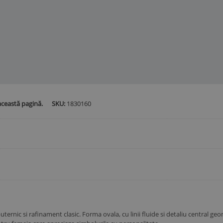
această pagină.
SKU:
1830160
ernic si rafinament clasic. Forma ovala, cu linii fluide si detaliu central geom