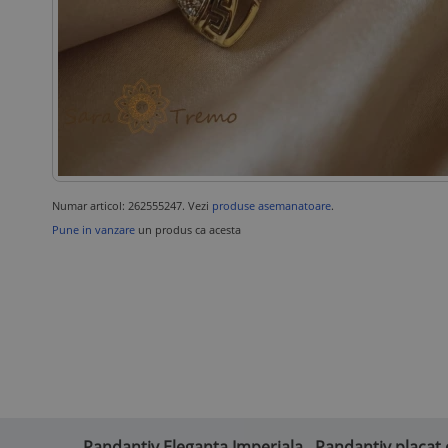
Numar articol: 262555247. Vezi
produse asemanatoare
.
Pune in vanzare
un produs ca acesta
Pandantiv Eleganta Imperiala , Pandantiv placat 