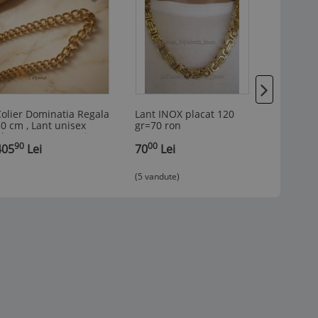
olier Dominatia Regala
Lant INOX placat 120
INEL vint
0 cm , Lant unisex
gr=70 ron
piatra mu
lacat cu aur 14K tip
UNITED 
90
00
00
Cuban 8 mm
405
Lei
70
Lei
ARMY,nu 
187
Le
(5 vandute)
(1 vandut)