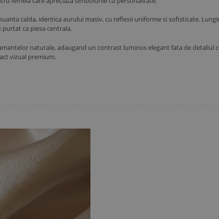
tru femeia care apreciaza simbolurile cu personalitate.
nuanta calda, identica aurului masiv, cu reflexii uniforme si sofisticate. Lun
i purtat ca piesa centrala.
diamantelor naturale, adaugand un contrast luminos elegant fata de detaliul ce
pact vizual premium.