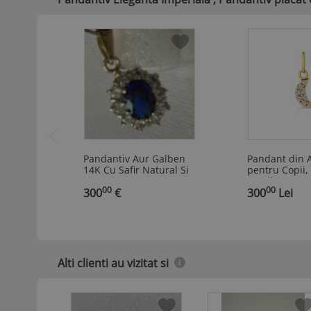
Pandantiv Aur Galben
Pandant din 
14K Cu Safir Natural Si
pentru Copii,
Zirconia Fatetate
Semiluna cu P
00
00
,
300
€
,
300
Lei
Alti clienti au vizitat si