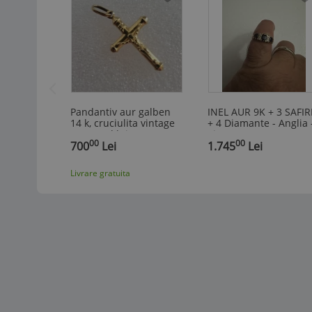
Pandantiv aur galben
INEL AUR 9K + 3 SAFIR
14 k, cruciulita vintage
+ 4 Diamante - Anglia 
cu trupul lui Isus
Vintage !
00
00
reliefat pe partea
700
Lei
1.745
Lei
superioara, marcat 585
pentru 14 k
Livrare gratuita