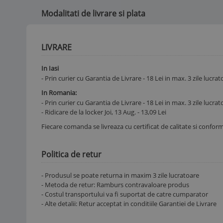
Modalitati de livrare si plata
LIVRARE
In Iasi
- Prin curier cu Garantia de Livrare - 18 Lei in max. 3 zile lucra
In Romania:
- Prin curier cu Garantia de Livrare - 18 Lei in max. 3 zile lucra
- Ridicare de la locker Joi, 13 Aug. -
13,09
Lei
Fiecare comanda se livreaza cu certificat de calitate si confor
Politica de retur
- Produsul se poate returna in maxim 3 zile lucratoare
- Metoda de retur: Ramburs contravaloare produs
- Costul transportului va fi suportat de catre cumparator
- Alte detalii: Retur acceptat in conditiile Garantiei de Livrare