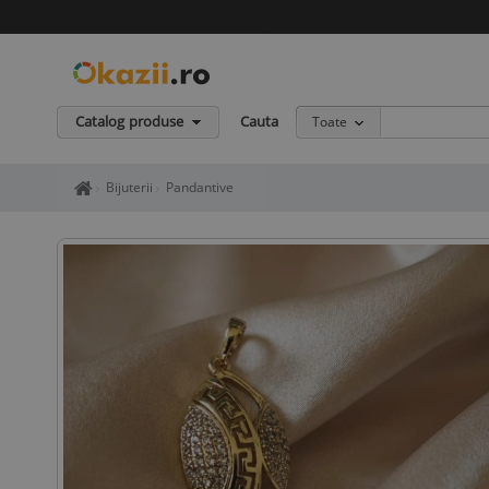
Catalog produse
Cauta
Toate
Home page okazii.ro - Cumperi in siguranta de la vanzatori de in
Bijuterii
Pandantive