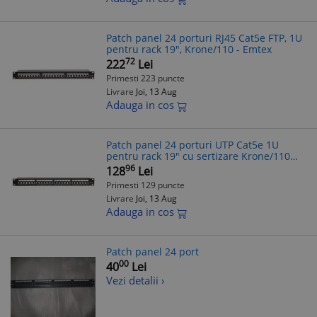
Patch panel 24 porturi RJ45 Cat5e FTP, 1U
pentru rack 19", Krone/110 - Emtex
72
222
Lei
Primesti 223 puncte
Livrare
Joi, 13 Aug
Adauga in cos
Patch panel 24 porturi UTP Cat5e 1U
pentru rack 19" cu sertizare Krone/110
Emtex
96
128
Lei
Primesti 129 puncte
Livrare
Joi, 13 Aug
Adauga in cos
Patch panel 24 port
00
40
Lei
Vezi detalii ›