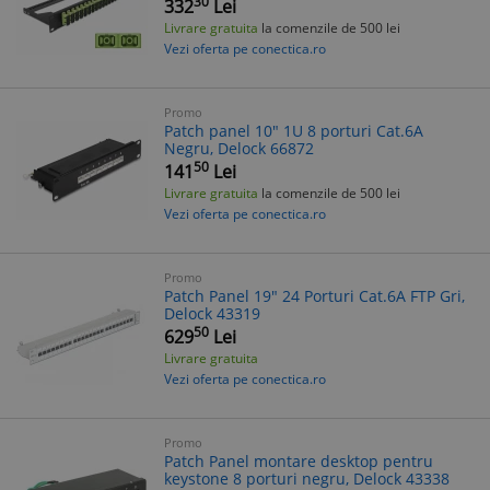
30
332
Lei
Livrare gratuita
la comenzile de 500 lei
Vezi oferta pe conectica.ro
Promo
Patch panel 10" 1U 8 porturi Cat.6A
Negru, Delock 66872
50
141
Lei
Livrare gratuita
la comenzile de 500 lei
Vezi oferta pe conectica.ro
Promo
Patch Panel 19" 24 Porturi Cat.6A FTP Gri,
Delock 43319
50
629
Lei
Livrare gratuita
Vezi oferta pe conectica.ro
Promo
Patch Panel montare desktop pentru
keystone 8 porturi negru, Delock 43338