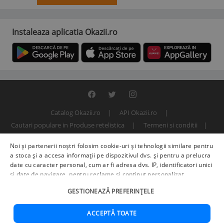
Instaleaza aplicatia Okazii.ro
Catalog Okazii.ro
API Okazii.ro
Cautari populare in Produse retelistica
Termeni si conditii
Contact
Politica de confidentialitate
ANPC
SOL
Noi și partenerii noștri folosim cookie-uri și tehnologii similare pentru
© 2000 - 2026 S.C. BITFACTOR S.R.L.
a stoca și a accesa informații pe dispozitivul dvs. și pentru a prelucra
date cu caracter personal, cum ar fi adresa dvs. IP, identificatori unici
și date de navigare, pentru reclame și conținut personalizat,
măsurarea reclamelor și a conținutului, informații despre audiență și
GESTIONEAZĂ PREFERINȚELE
îmbunătățirea serviciilor.
Furnizori terți (225)
pot, de asemenea,
prelucra datele dvs. în aceste și alte scopuri, inclusiv folosind date
precise de geolocalizare și caracteristici ale dispozitivului. Opțiunile
ACCEPTĂ TOATE
dvs. se aplică doar acestui site web. Unii furnizori se pot baza pe