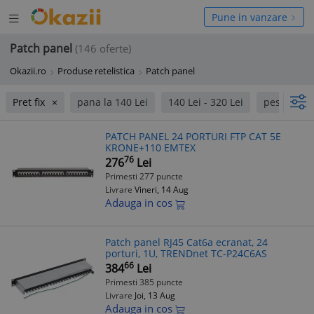
Deschide
hide
Pune in vanzare
meniul
niul
Patch panel
(146 oferte)
Okazii.ro
Produse retelistica
Patch panel
Pret fix
pana la 140 Lei
140 Lei - 320 Lei
peste 320 
PATCH PANEL 24 PORTURI FTP CAT 5E
KRONE+110 EMTEX
76
276
Lei
Primesti 277 puncte
Livrare
Vineri, 14 Aug
Adauga in cos
Patch panel RJ45 Cat6a ecranat, 24
porturi, 1U, TRENDnet TC-P24C6AS
66
384
Lei
Primesti 385 puncte
Livrare
Joi, 13 Aug
Adauga in cos