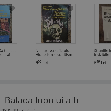
Sa te nasti
Nemurirea sufletului,
Straniile 
astra!
Hipnotism si spiritism -
invizibile 
Jean Finot, Cesare
Gheorghiț
00
99
Lombroso
9
Lei
5
Lei
- Balada lupului alb
menzile acestui vanzator