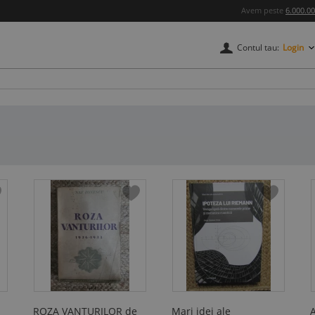
Avem peste
6.000.0
Contul tau:
Login
credere
ROZA VANTURILOR de
Mari idei ale
A