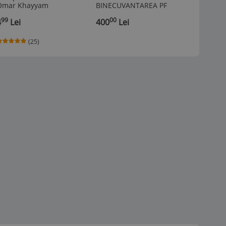
Omar Khayyam
BINECUVANTAREA PF
Chestion
DANIEL FORMAT MARE
1938
99
00
00
4
Lei
400
Lei
20
Lei
(25)
(4 vandute