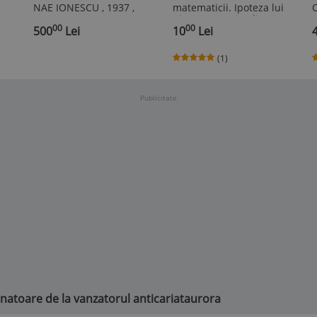
NAE IONESCU , 1937 ,
matematicii. Ipoteza lui
EDITIE PRINCEPS
Riemann. veriga lipsa
00
00
500
Lei
dintre numerele prime
10
Lei
si mecanica
cuantica/Jorge Jimenez
(1)
Urroz
Publicitate
anatoare de la vanzatorul anticariataurora