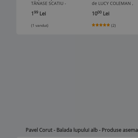
TĂNASE SCATIU -
de LUCY COLEMAN ,
DUILIU ZAMFIRESCU
2024
99
00
1
Lei
10
Lei
(1 vandut)
(2)
Pavel Corut - Balada lupului alb - Produse asem