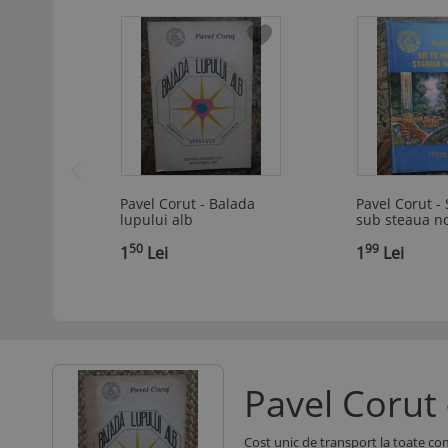
Pavel Corut - Balada
Pavel Corut - 
lupului alb
sub steaua no
50
99
1
Lei
1
Lei
Pavel Corut 
Cost unic de transport la toate co