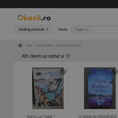
Catalog produse
Cauta
Toate
Home page okazii.ro - Cumperi in siguranta de la vanzatori de in
Carti
Carti hobby
Carti paranormal
Alti clienti au vizitat si
VIAȚA LA ȚARĂ *
O VARA IN PROVENCE