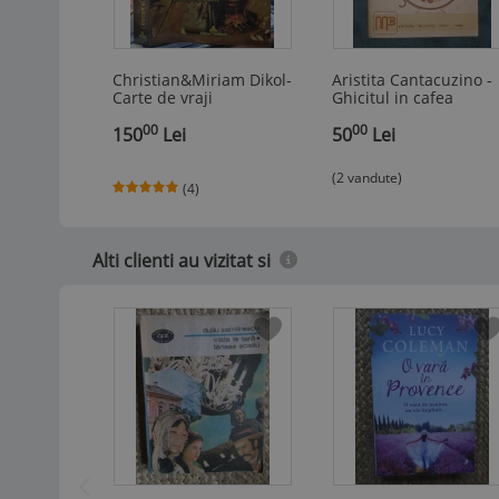
Christian&Miriam Dikol-
Aristita Cantacuzino -
Carte de vraji
Ghicitul in cafea
00
00
150
Lei
50
Lei
(2 vandute)
(4)
Alti clienti au vizitat si