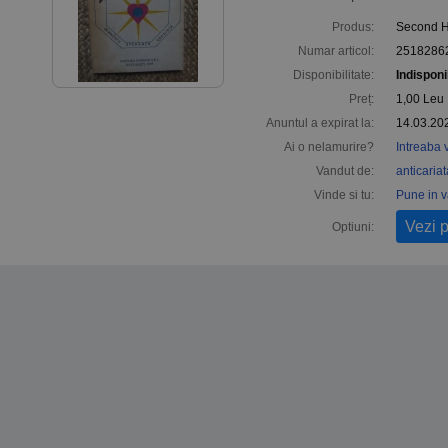
Produs:
Second 
Numar articol:
2518286
Disponibilitate:
Indisponi
Preț:
1,00
Leu
Anuntul a expirat la:
14.03.20
Ai o nelamurire?
Intreaba 
Vandut de:
anticaria
Vinde si tu:
Pune in 
Vezi 
Optiuni: