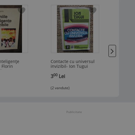
inteligențe
Contacte cu universul
STRIC
- Florin
invizibil- Ion Tugui
RAPO
ă
CALIN
00
99
3
Lei
4
Le
(2 vandute)
Publicitate