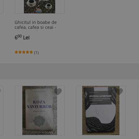
Ghicitul in boabe de
cafea, cafea si ceai -
Lemi Gemil Mecari
00
6
Lei
(1)