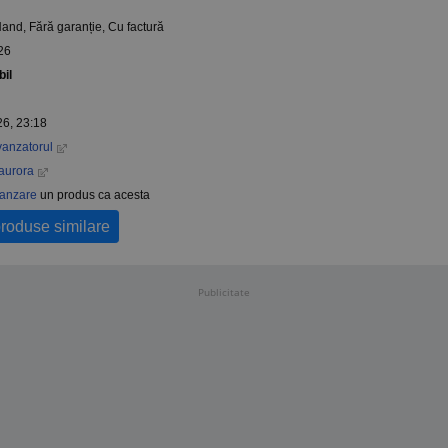
Hand
, Fără garanție, Cu factură
26
bil
26, 23:18
vanzatorul
taurora
vanzare
un produs ca acesta
produse similare
Publicitate