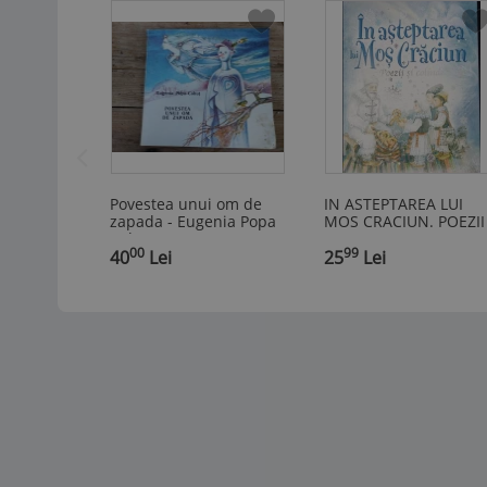
Povestea unui om de
IN ASTEPTAREA LUI
zapada - Eugenia Popa
MOS CRACIUN. POEZII
Cohut, 1989
SI COLINDE-OTILIA
00
99
40
Lei
CAZIMIR, VASILE
25
Lei
ALECSANDRI, G.
TOPIRCEANU, M.
EMINE-342326