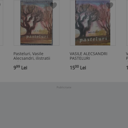
Pasteluri, Vasile
VASILE ALECSANDRI
V
Alecsandri, ilistratii
PASTELURI
P
Adrian Ionescu 1984
d
99
00
9
Lei
15
Lei
Publicitate