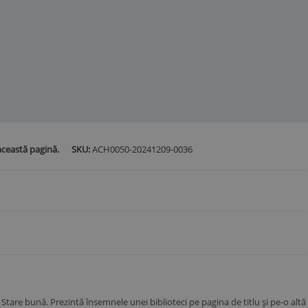
această pagină.
SKU:
ACH0050-20241209-0036
i. Stare bună. Prezintă însemnele unei biblioteci pe pagina de titlu și pe-o alt