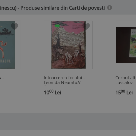
inescu) - Produse similare din Carti de povesti
 -
Intoarcerea focului -
Cerbul alb
Leonida Neamtu//
Luscalov
ilustratii Romeo
00
00
,
Voinescu
10
Lei
,
15
Lei