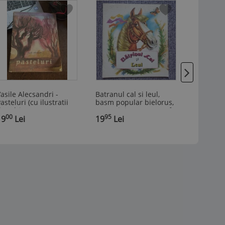
asile Alecsandri -
Batranul cal si leul,
* Jancsi,
asteluri (cu ilustratii
basm popular bielorus,
plaszteli
e Adrian Ionescu)
16 pagini, 1986, stare f
Istvan, E
00
95
00
19
Lei
buna
19
Lei
Stare bu
40
Lei