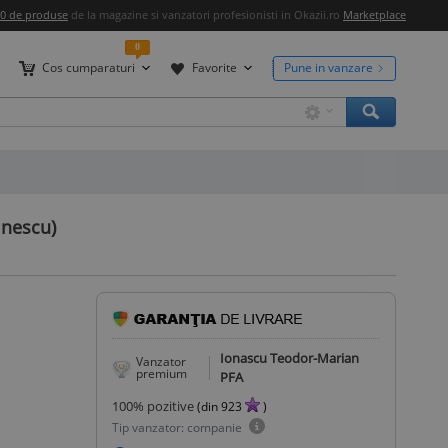
00 de produse
de la magazine si vanzatori profesionisti in Okazii.ro
Marketplace
0
Cos cumparaturi
Favorite
Pune in vanzare
inescu)
Ionascu Teodor-Marian
Vanzator
premium
PFA
100
% pozitive
(din
923
)
Tip vanzator: companie