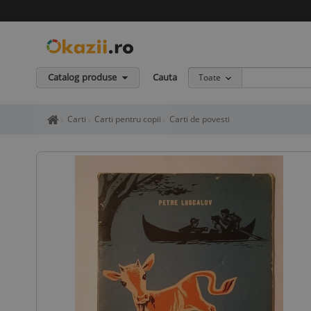
Catalog produse
Cauta
Toate
Home page okazii.ro - Cumperi in siguranta de la vanzatori de in
Carti
Carti pentru copii
Carti de povesti