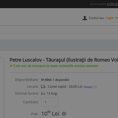
Avem peste
6.000.0
Contul tau:
Login
credere
Petre Luscalov - Tăurașul (ilustrații de Romeo Vo
Cost unic de transport la toate comenzile acestui vanzator
Disponibilitate:
In stoc
1
disponibil
Livrare:
Curier rapid - 24,00 Lei
Detalii
Estimat livrare:
Joi, 13 Aug.
Cantitate:
10
00
Lei
Pret: