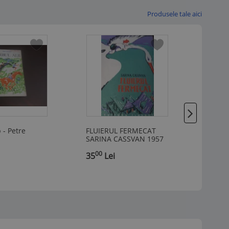
Produsele tale aici
 - Petre
FLUIERUL FERMECAT
Radu 
SARINA CASSVAN 1957
Tudora
ILUSTRATII ROMEO
Romeo
00
00
,
VOINESCU
35
Lei
,
34
L