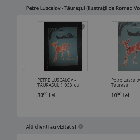
Petre Luscalov - Tăurașul (ilustrații de Romeo Vo
PETRE LUSCALOV -
Petre Luscalov
TAURASUL (1963, cu
Taurasul
ilustratii de Romeo
00
00
,
Voinescu)
30
Lei
,
10
Lei
Alti clienti au vizitat si