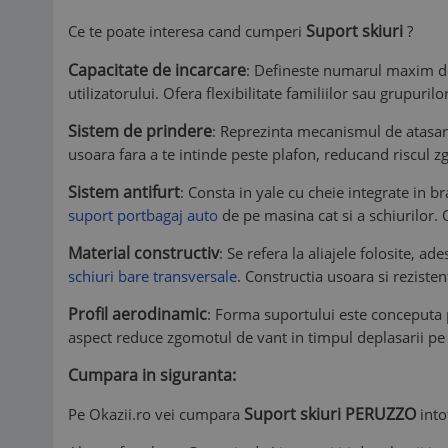
Suport skiuri
Ce te poate interesa cand cumperi
?
Capacitate de incarcare
: Defineste numarul maxim de
utilizatorului. Ofera flexibilitate familiilor sau grupur
Sistem de prindere
: Reprezinta mecanismul de atasa
usoara fara a te intinde peste plafon, reducand riscul zgar
Sistem antifurt
: Consta in yale cu cheie integrate in b
suport portbagaj auto
de pe masina cat si a schiurilor. O
Material constructiv
: Se refera la aliajele folosite, a
schiuri bare transversale
. Constructia usoara si rezisten
Profil aerodinamic
: Forma suportului este conceputa pe
aspect reduce zgomotul de vant in timpul deplasarii pe
Cumpara in siguranta:
Suport skiuri PERUZZO
Pe Okazii.ro vei cumpara
into