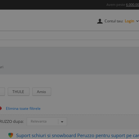
Avem peste
6.000.0
Contul tau:
Login
uri
o
THULE
Amio
PERUZZO dupa:
Relevanta
Suport schiuri si snowboard Peruzzo pentru suport pe carl