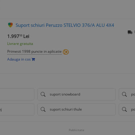
Suport schiuri Peruzzo STELVIO 376/A ALU 4X4
1.997
Lei
98
Livrare gratuita
Primesti 1998 puncte in aplicatie
Adauga in cos
suport snowboard
po
aj
suport schiuri thule
po
Publicitate