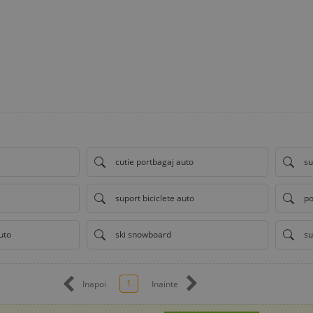
cutie portbagaj auto
su
suport biciclete auto
po
uto
ski snowboard
su
1
Inapoi
Inainte