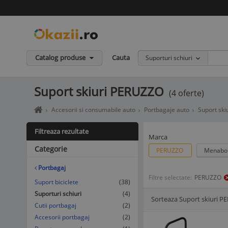
Catalog produse
Cauta
Suporturi schiuri
Suport skiuri PERUZZO
(4 oferte)
Home
Accesorii si consumabile auto
Portbagaje auto
Suport ski
page
okazii.ro
Filtreaza rezultate
-
Marca
Cumperi
Categorie
PERUZZO
Menab
in
siguranta
Portbagaj
de
Filtre selectate:
PERUZZO
la
Suport biciclete
(38)
vanzatori
Suporturi schiuri
(4)
Sorteaza Suport skiuri 
de
Afisare Lista
Afisare galerie
Cutii portbagaj
(2)
incredere
Accesorii portbagaj
(2)