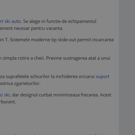
rt ski auto
. Se alege in functie de echipamentul
hipament necesar pentru vacanta.
 in T. Sistemele moderne tip slide-out permit incarcarea
 simpla rotire a cheii. Previne sustragerea atat a unui
aza suprafetele schiurilor la inchiderea oricarui
suport
otriva zgarieturilor.
o ski
, dar designul curbat minimizeaza frecarea. Acest
rburant.