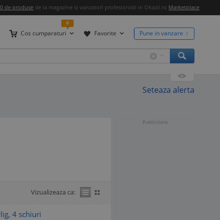
00 de produse
de la magazine si vanzatori profesionisti in Okazii.ro
Marketplace
0
Cos cumparaturi
Favorite
Pune in vanzare
Seteaza alerta
Publicitate
Vizualizeaza ca:
ig, 4 schiuri