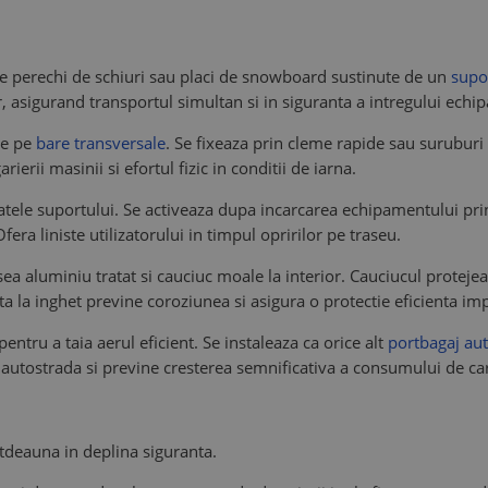
 perechi de schiuri sau placi de snowboard sustinute de un
supo
ilor, asigurand transportul simultan si in siguranta a intregului ec
re pe
bare transversale
. Se fixeaza prin cleme rapide sau suruburi
ierii masinii si efortul fizic in conditii de iarna.
ratele suportului. Se activeaza dupa incarcarea echipamentului prin
fera liniste utilizatorului in timpul opririlor pe traseu.
desea aluminiu tratat si cauciuc moale la interior. Cauciucul proteje
ta la inghet previne coroziunea si asigura o protectie eficienta imp
ntru a taia aerul eficient. Se instaleaza ca orice alt
portbagaj aut
 autostrada si previne cresterea semnificativa a consumului de ca
tdeauna in deplina siguranta.