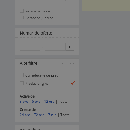
Persoana fizica
Persoana juridica
Numar de oferte
-
Alte filtre
vezi toate
Cu reducere de pret
Produs original
Active de
3 ore
|
6 ore
|
12 ore
| Toate
Create de
24 ore
|
72 ore
|
7 zile
| Toate
Arata doar