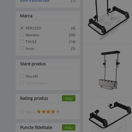
Bare transversale
(1)
Marca
PERUZZO
(4)
Menabo
(26)
THULE
(14)
Amio
(5)
Stare produs
Nou (4)
Second hand
Rating produs
nou
Minim
Puncte fidelitate
nou