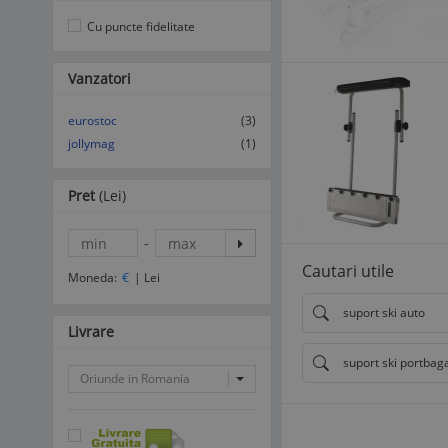
Cu puncte fidelitate
Vanzatori
eurostoc
(3)
jollymag
(1)
Pret
(Lei)
-
Cautari utile
Moneda:
€
|
Lei
suport ski auto
Livrare
suport ski portbag
Oriunde in Romania