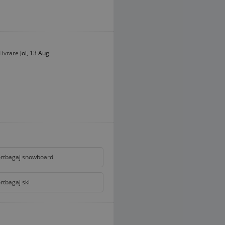
Livrare
Joi, 13 Aug
rtbagaj snowboard
rtbagaj ski