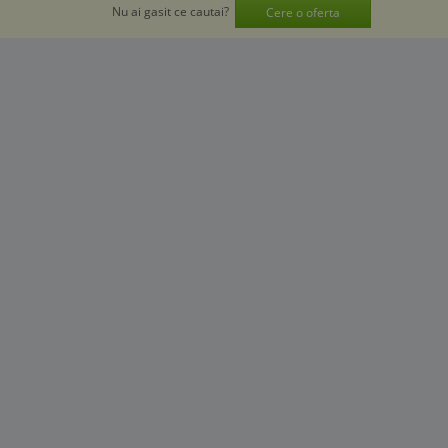
Nu ai gasit ce cautai?
Cere o oferta