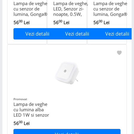
Lampa de veghe
Lampa de veghe,
Lampa de veghe
cu senzor de
LED, Senzor zi-
cu senzor de
lumina, Gonga®
noapte, 0.5W,
lumina, Gonga®
Alb
Rosu
Alb
00
00
00
56
Lei
56
Lei
56
Lei
Vezi detalii
Vezi detalii
Vezi detalii
Promovat
Lampa de veghe
cu lumina alba
LED 1W si senzor
de lumina, alb
00
56
Lei