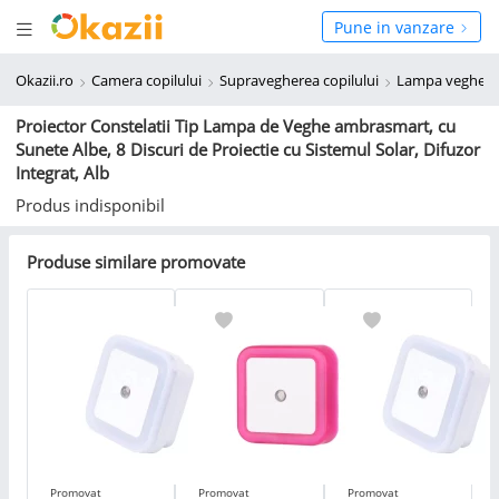
Deschide meniul
hide meniul
Pune in vanzare
Okazii.ro
Camera copilului
Supravegherea copilului
Lampa veghe co
Proiector Constelatii Tip Lampa de Veghe ambrasmart, cu
Sunete Albe, 8 Discuri de Proiectie cu Sistemul Solar, Difuzor
Integrat, Alb
Produs indisponibil
Produse similare promovate
Promovat
Promovat
Promovat