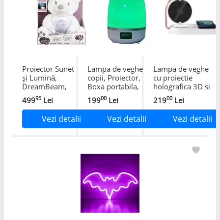
Proiector Sunet
Lampa de veghe
Lampa de veghe
și Lumină,
copii, Proiector,
cu proiectie
DreamBeam,
Boxa portabila,
holografica 3D si
Ursuleț, Culoare
Ceas, Alarma,
incarcare
95
00
00
499
Lei
199
Lei
219
Lei
Alb, Accesorii
Radio
wireless 10 W, 3
Baterii AAA
moduri de
Vezi detalii
Vezi detalii
Vezi detalii
iluminare