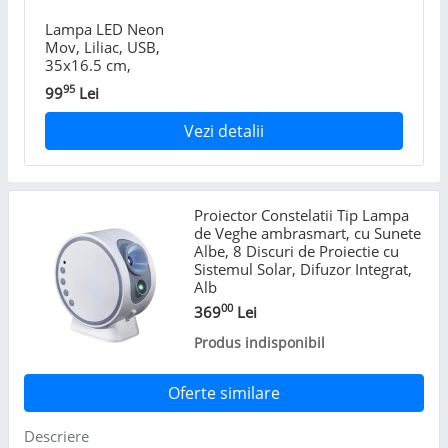
Lampa LED Neon
Mov, Liliac, USB,
35x16.5 cm,
Decor de
95
99
Lei
Halloween
Vezi detalii
Proiector Constelatii Tip Lampa
de Veghe ambrasmart, cu Sunete
Albe, 8 Discuri de Proiectie cu
Sistemul Solar, Difuzor Integrat,
Alb
00
369
Lei
Produs indisponibil
Oferte similare
Descriere