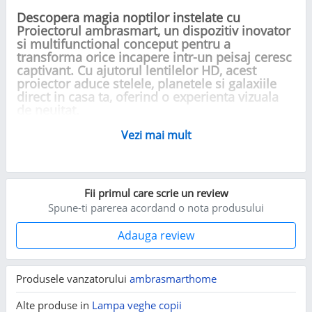
Descopera magia noptilor instelate cu
Proiectorul ambrasmart, un dispozitiv inovator
si multifunctional conceput pentru a
transforma orice incapere intr-un peisaj ceresc
captivant. Cu ajutorul lentilelor HD, acest
proiector aduce stelele, planetele si galaxiile
direct in casa ta, oferind o experienta vizuala
de neuitat.
Vezi mai mult
Caracteristici Principale:
Proiectie HD:
Lentile de inalta calitate
pentru claritate exceptionala a proiectiilor
Fii primul care scrie un review
stelare si planetare.
Spune-ti parerea acordand o nota produsului
Ajutor pentru Somn:
12 sunete albe
diferite si un temporizator programabil
Adauga review
(15, 30 sau 60 de minute) pentru un somn
linistit.
Player de Muzica:
Bluetooth 5.0 si difuzor
Produsele vanzatorului
ambrasmarthome
integrat de 5W pentru o experienta
auditiva completa.
Alte produse in
Lampa veghe copii