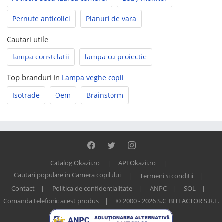
Pernute anticolici
Planuri de vara
Cautari utile
lampa constelatii
lampa cu proiectie
Top branduri in
Lampa veghe copii
Isotrade
Oem
Brainstorm
Catalog Okazii.ro
API Okazii.ro
Cautari populare in Camera copilului
Termeni si conditii
Contact
Politica de confidentialitate
ANPC
SOL
Comanda telefonic acest produs
© 2000 - 2026 S.C. BITFACTOR S.R.L.