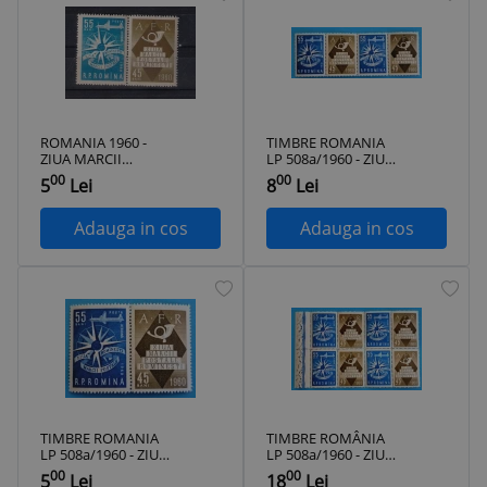
ROMANIA 1960 -
TIMBRE ROMANIA
ZIUA MARCII
LP 508a/1960 - ZIUA
POSTALE
MARCII POSTALE
00
00
5
Lei
8
Lei
ROMANESTI,
ROMANESTI -
VINIETA, MNH - LP
Pereche-MNH
508a
Adauga in cos
Adauga in cos
TIMBRE ROMANIA
TIMBRE ROMÂNIA
LP 508a/1960 - ZIUA
LP 508a/1960 - ZIUA
MARCII POSTALE
MARCII POȘTALE
00
00
5
Lei
18
Lei
ROMANESTI - Serie
ROMÂNEȘTI Bloc de