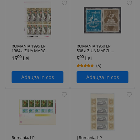
ROMANIA 1995 LP
ROMANIA 1960 LP
1384 a ZIUA MARCII
508 a ZIUA MARCII
POSTALE
POSTALE
00
00
15
Lei
5
Lei
ROMANESTI COALA
ROMANESTI MNH
10 TIMBRE+10
(5)
VINIETE STARE
MNH
Adauga in cos
Adauga in cos
Romania, LP
|Romania, LP