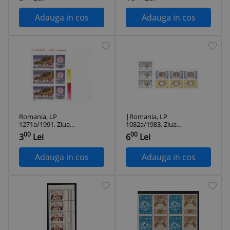
simplă-MNH
4-MNH
Adauga in cos
Adauga in cos
Romania, LP
|Romania, LP
1271a/1991, Ziua
1082a/1983, Ziua
marcii postale
marcii postale
00
00
3
Lei
6
Lei
romanesti, cu
romanesti, cu
vinieta, straif 3,
vinieta, straif 3,
MNH
MNH
Adauga in cos
Adauga in cos