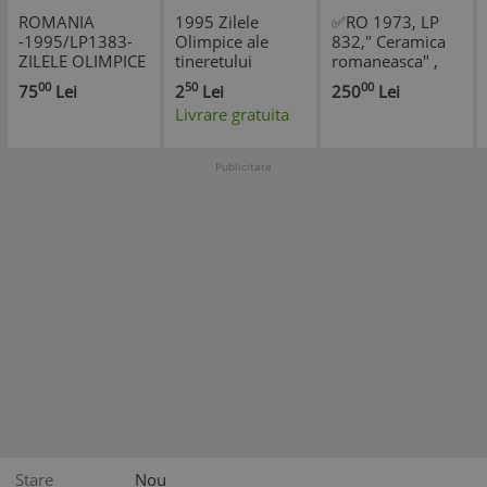
ROMANIA
1995 Zilele
✅RO 1973, LP
-1995/LP1383-
Olimpice ale
832," Ceramica
ZILELE OLIMPICE
tineretului
romaneasca" ,
ALE TINERETULUI
European
serie in coli de
00
50
00
75
Lei
2
Lei
250
Lei
EUROPEAN
LP1383 MNH
50 de marci
Livrare gratuita
COALA DE 50
Pret 1,5+1 Lei
,MNH
*
SERII
Publicitate
Stare
Nou