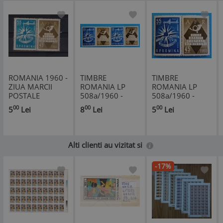
ROMANIA 1960 -
TIMBRE
TIMBRE
ZIUA MARCII
ROMANIA LP
ROMANIA LP
POSTALE
508a/1960 -
508a/1960 -
ROMANESTI,
ZIUA MARCII
ZIUA MARCII
00
00
00
5
Lei
8
Lei
5
Lei
VINIETA, MNH -
POSTALE
POSTALE
LP 508a
ROMANESTI -
ROMANESTI -
*
Pereche-MNH
Serie simplă-
MNH
Alti clienti au vizitat si
-17%