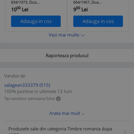
834/1973, Ziua
664/1967, Ziua
marcii postale
marcii postale
00
00
10
Lei
9
Lei
romanesti, straif de
romanesti, straif de
5 timbre, MNH
4 timbre, MNH
Adauga in cos
Adauga in cos
Vezi mai multe
Raporteaza produsul
Vandut de
salagean333379
(515)
100% pozitive in ultimele 12 luni
Tip vanzator: persoana fizica
Arata mai mult
Produsele sale din categoria Timbre romania dupa