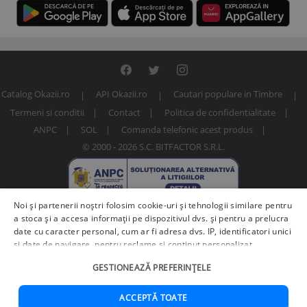
Catalog Okazii.ro
API Okazii.ro
Cautari populare in Timbre
Termeni si conditii
Contact
Politica de confidentialitate
ANPC
SOL
Comanda telefonic acest produs
© 2000 - 2026 S.C. BITFACTOR S.R.L.
Noi și partenerii noștri folosim cookie-uri și tehnologii similare pentru
a stoca și a accesa informații pe dispozitivul dvs. și pentru a prelucra
date cu caracter personal, cum ar fi adresa dvs. IP, identificatori unici
și date de navigare, pentru reclame și conținut personalizat,
măsurarea reclamelor și a conținutului, informații despre audiență și
Numar articol: 222037667
GESTIONEAZĂ PREFERINȚELE
îmbunătățirea serviciilor.
Furnizori terți (225)
pot, de asemenea,
prelucra datele dvs. în aceste și alte scopuri, inclusiv folosind date
precise de geolocalizare și caracteristici ale dispozitivului. Opțiunile
ACCEPTĂ TOATE