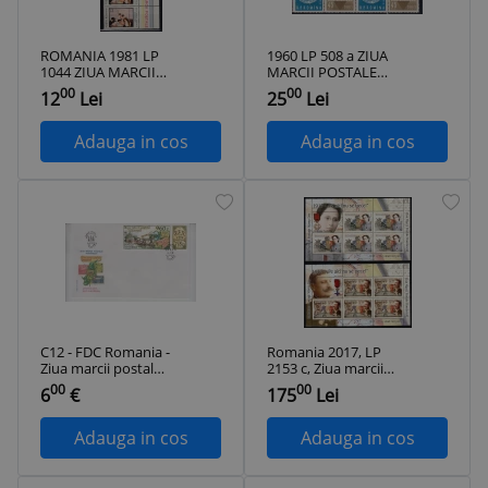
ROMANIA 1981 LP
1960 LP 508 a ZIUA
1044 ZIUA MARCII
MARCII POSTALE
POSTALE
ROMANESTI BLOC
00
00
12
Lei
25
Lei
ROMANESTI STRAIF
DE 4 TIMBRE
DE 5 TIMBRE STARE
+VINIETE MNH
MNH
Adauga in cos
Adauga in cos
C12 - FDC Romania -
Romania 2017, LP
Ziua marcii postale
2153 c, Ziua marcii
romanesti - cu
postale romanesti -
00
00
6
€
175
Lei
vinieta - LP1384a -
1917, Pe aici nu se
1995
trece!, minicoli de 5
timbre + 1 vinieta,
Adauga in cos
Adauga in cos
MNH! RARE!!!