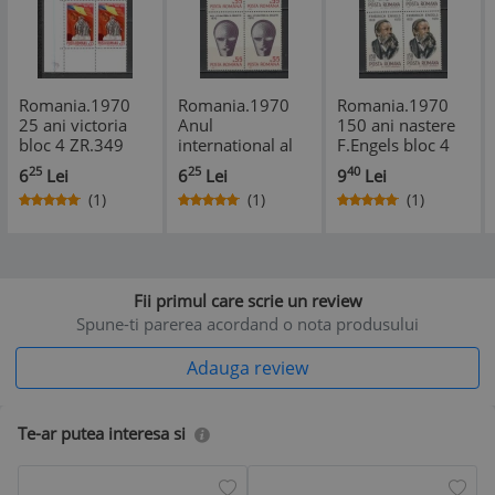
Romania.1970
Romania.1970
Romania.1970
25 ani victoria
Anul
150 ani nastere
bloc 4 ZR.349
international al
F.Engels bloc 4
educatiei bloc 4
YR.473
25
25
40
6
Lei
6
Lei
9
Lei
YR.477
(1)
(1)
(1)
*
*
Fii primul care scrie un review
Spune-ti parerea acordand o nota produsului
Adauga review
Te-ar putea interesa si