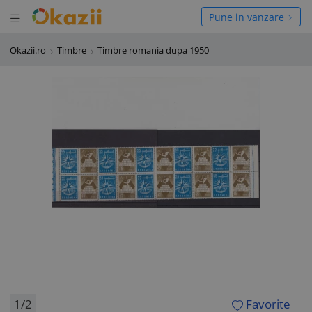
Deschide meniul
hide meniul
Pune in vanzare
Okazii.ro
Timbre
Timbre romania dupa 1950
1/2
Favorite