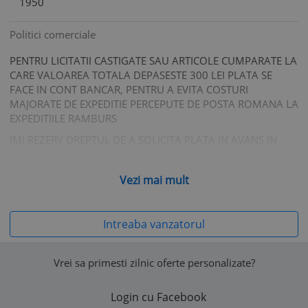
1950
Politici comerciale
PENTRU LICITATII CASTIGATE SAU ARTICOLE CUMPARATE LA
CARE VALOAREA TOTALA DEPASESTE 300 LEI PLATA SE
FACE IN CONT BANCAR, PENTRU A EVITA COSTURI
MAJORATE DE EXPEDITIE PERCEPUTE DE POSTA ROMANA LA
EXPEDITIILE RAMBURS
IMI REZERV DREPTUL DE A SOLICITA PLATA IN AVANS IN
FUNCTIE DE CALIFICATIVELE CUMPARATORULUI
PENTRU CEI CARE AU DE LA 2 CALIFICATIVE NEGATIVE IN
Vezi mai mult
SUS PLATA SE FACE EXCLUSIV ANTICIPAT IN CONT BANCAR.
Vă rugăm să aveți în vedere că politicile comerciale ale
Intreaba vanzatorul
vânzătorului nu pot contraveni prevederilor Acordului de
utilizare al www.okazii.ro, nici legislației aplicabile.
În toate situațiile în care politicile comerciale ale vânzătorului
Vrei sa primesti zilnic oferte personalizate?
încalcă legea sau Acordul de utilizare, acestea se consideră
nescrise, fiind aplicabile prevederile legale corespunzătoare
Login cu Facebook
sau prevederile
Acordului de utilizare
, după caz.