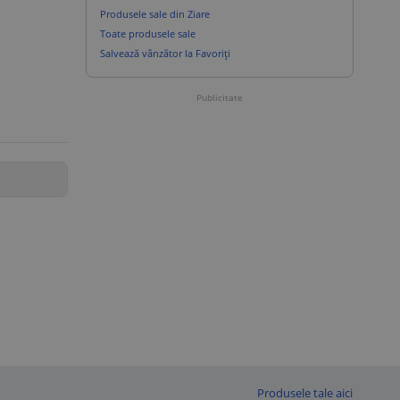
Produsele sale din Ziare
Toate produsele sale
Salvează vânzător la Favoriți
Publicitate
Produsele tale aici