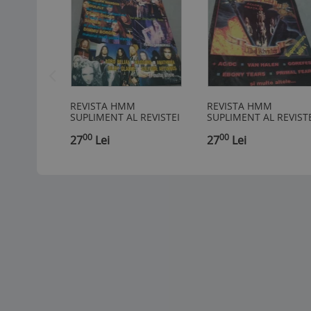
REVISTA HMM
REVISTA HMM
SUPLIMENT AL REVISTEI
SUPLIMENT AL REVISTE
ROCK LICEENII NR.8 /
ROCK LICEENII NR.3
00
00
1998
27
Lei
1998
27
Lei