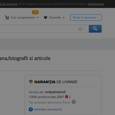
00 de produse
de la magazine si vanzatori profesionisti in Okazii.ro
Marketplace
0
Cos cumparaturi
Favorite
Pune in vanzare
a,fotografii si articole
costyemanoil
Vandut de:
100
% pozitive
(din
2097
)
Tip vanzator: persoana fizica
Intreaba vanzatorul