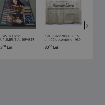
REVISTA HMM
Ziar ROMANIA LIBERA
Ziar ROM
SUPLIMENT AL REVISTEI
din 29 decembrie 1989
din 30 d
OCK LICEENII NR.2
- Revolutia Romana
- Revolu
00
00
00
1999
27
Lei
80
Lei
80
Lei