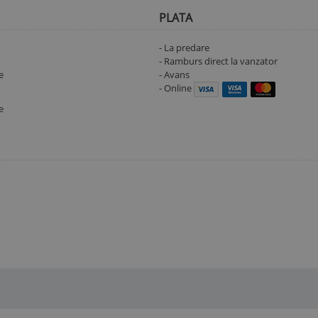
PLATA
- La predare
- Ramburs direct la vanzator
e
- Avans
- Online
e