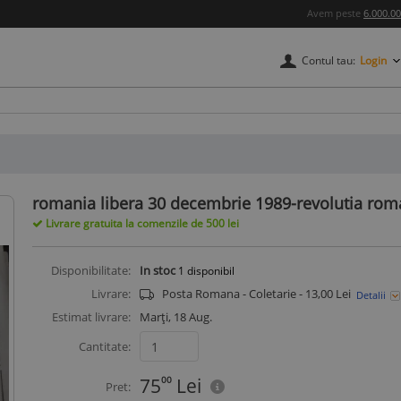
Avem peste
6.000.0
Contul tau:
Login
credere
romania libera 30 decembrie 1989-revolutia roman
Livrare gratuita la comenzile de 500 lei
Disponibilitate:
In stoc
1
disponibil
Livrare:
Posta Romana - Coletarie - 13,00 Lei
Detalii
Estimat livrare:
Marți, 18 Aug.
Cantitate:
75
00
Lei
Pret: