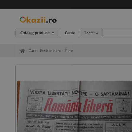
Catalog produse
Cauta
Toate
Home page okazii.ro - Cumperi in siguranta de la vanzatori de in
Carti
Reviste ziare
Ziare