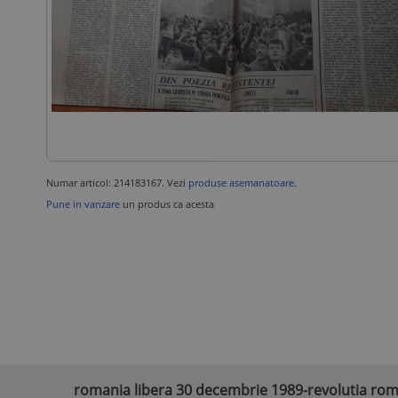
Numar articol: 214183167. Vezi
produse asemanatoare
.
Pune in vanzare
un produs ca acesta
romania libera 30 decembrie 1989-revolutia roman