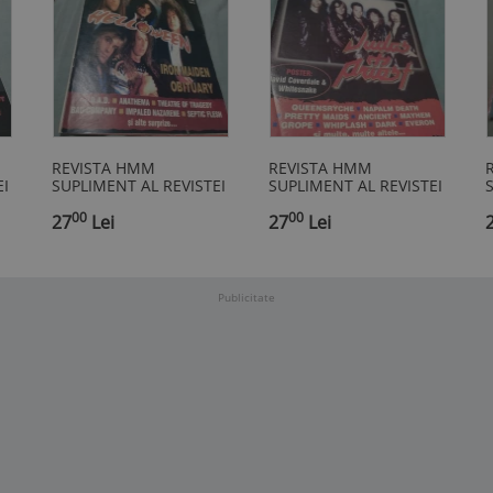
REVISTA HMM
REVISTA HMM
I
SUPLIMENT AL REVISTEI
SUPLIMENT AL REVISTEI
ROCK LICEENII NR.5
ROCK LICEENII NR.11
R
00
00
1998
27
Lei
1997
27
Lei
Publicitate