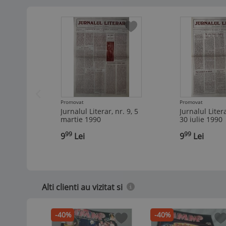
Promovat
Promovat
Jurnalul Literar, nr. 9, 5
Jurnalul Litera
martie 1990
30 iulie 1990
99
99
,
9
Lei
,
9
Lei
Alti clienti au vizitat si
-40%
-40%