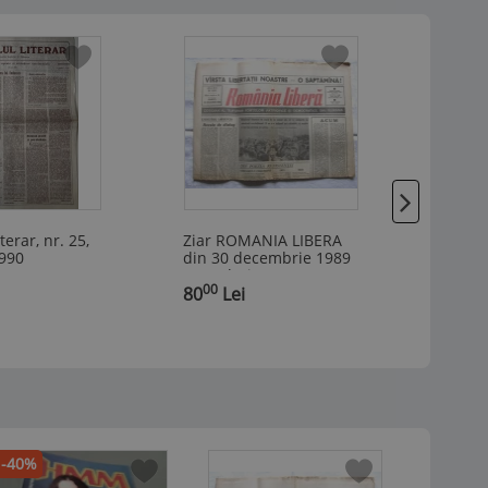
terar, nr. 25,
Ziar ROMANIA LIBERA
Ziar 
1990
din 30 decembrie 1989
din 28
- Revolutia Romana
- Revo
00
00
,
80
Lei
,
140
-40%