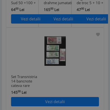
Sud 50 +100 +
drahme jumatati
de troc 5 + 10 +
500 + 1000 dong
1910-17
20 creditos
00
00
00
64
Lei
165
Lei
47
Lei
1972
Vezi detalii
Vezi detalii
Vezi detalii
Set Transnistria
14 bancnote
cateva rare
00
145
Lei
Vezi detalii