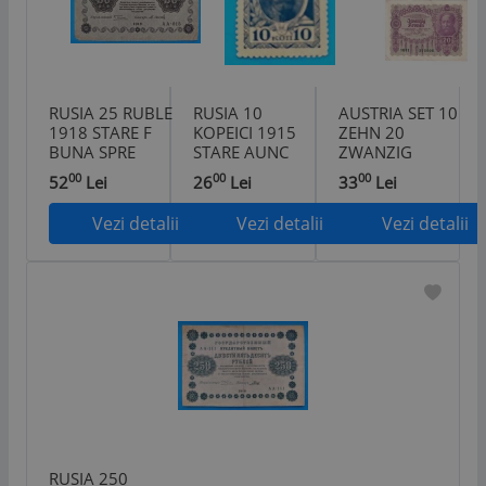
RUSIA 25 RUBLE
RUSIA 10
AUSTRIA SET 10
1918 STARE F
KOPEICI 1915
ZEHN 20
BUNA SPRE
STARE AUNC
ZWANZIG
EXCELENTA
COROANE
00
00
00
52
Lei
26
Lei
33
Lei
KRONEN 1922
Vezi detalii
Vezi detalii
Vezi detalii
RUSIA 250