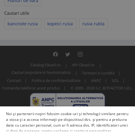
Planuri de vara
Cautari utile
bancnote rusia
kopeici rusia
rusia rubla
Catalog Okazii.ro
API Okazii.ro
Cautari populare in Numismatica
Termeni si conditii
Contact
Politica de confidentialitate
ANPC
SOL
Comanda telefonic acest produs
© 2000 - 2026 S.C. BITFACTOR S.R.L.
Noi și partenerii noștri folosim cookie-uri și tehnologii similare pentru
a stoca și a accesa informații pe dispozitivul dvs. și pentru a prelucra
date cu caracter personal, cum ar fi adresa dvs. IP, identificatori unici
și date de navigare, pentru reclame și conținut personalizat,