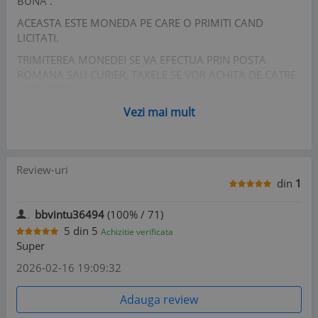
BUNA .
ACEASTA ESTE MONEDA PE CARE O PRIMITI CAND
LICITATI.
TRIMITEREA MONEDEI SE VA EFECTUA PRIN POSTA
ROMANA SAU CURIER, TAXELE SE VOR ACHITA DE CATRE
LICITATOR.
VA OFER SERIOZITATE MAXIMA SI DORESC ACELASI
Vezi mai mult
LUCRU DIN PARTEA DUMNEAVOASTRA.
Review-uri
din
1
bbvintu36494
(100% / 71)
5
din
5
Achizitie verificata
Super
2026-02-16 19:09:32
Adauga review