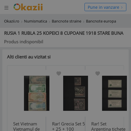
Deschide meniul
hide meniul
Pune in vanzare
Okazii.ro
Numismatica
Bancnote straine
Bancnote europa
RUSIA 1 RUBLA 25 KOPEICI 8 CUPOANE 1918 STARE BUNA
Produs indisponibil
Alti clienti au vizitat si
Set Vietnam
Rar! Grecia Set 5
Rar! Set
Vietnamul de
+ 25 + 100
Argentina tichete