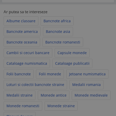
Ar putea sa te intereseze
Albume clasoare
Bancnote africa
Bancnote america
Bancnote asia
Bancnote oceania
Bancnote romanesti
Cambii si cecuri bancare
Capsule monede
Cataloage numismatica
Cataloage publicatii
Folii bancnote
Folii monede
Jetoane numismatica
Loturi si colectii bancnote straine
Medalii romania
Medalii straine
Monede antice
Monede medievale
Monede romanesti
Monede straine