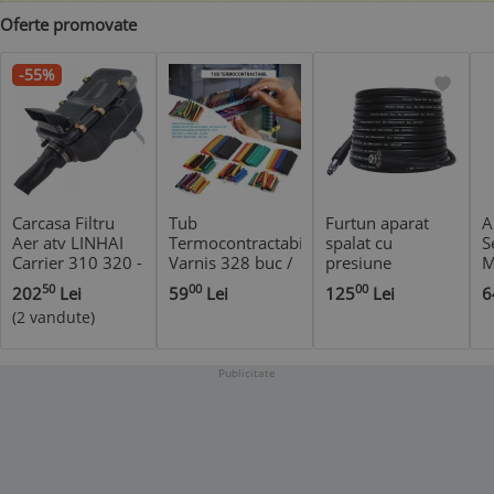
Oferte promovate
-55%
Carcasa Filtru
Tub
Furtun aparat
A
Aer atv LINHAI
Termocontractabil
spalat cu
S
Carrier 310 320 -
Varnis 328 buc /
presiune
M
Completa
set, rezistente la
Michelin - Click A
C
50
00
00
202
Lei
59
Lei
125
Lei
6
foc, contractie 2
x M22-14-15 - 6
1
(2 vandute)
la 1
m
-
Publicitate