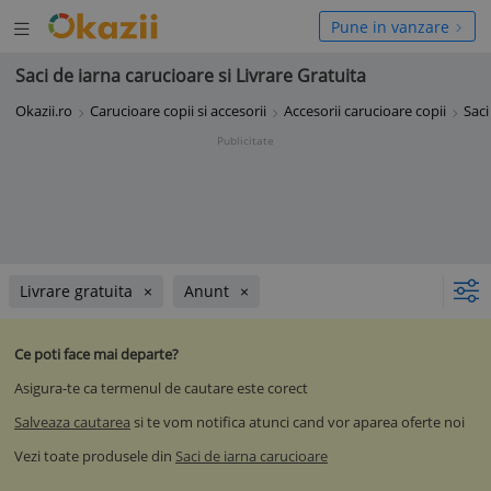
Deschide
hide
Pune in vanzare
meniul
niul
Saci de iarna carucioare si Livrare Gratuita
Okazii.ro
Carucioare copii si accesorii
Accesorii carucioare copii
Saci
Publicitate
Livrare gratuita
Anunt
Ce poti face mai departe?
Asigura-te ca termenul de cautare este corect
Salveaza cautarea
si te vom notifica atunci cand vor aparea oferte noi
Vezi toate produsele din
Saci de iarna carucioare