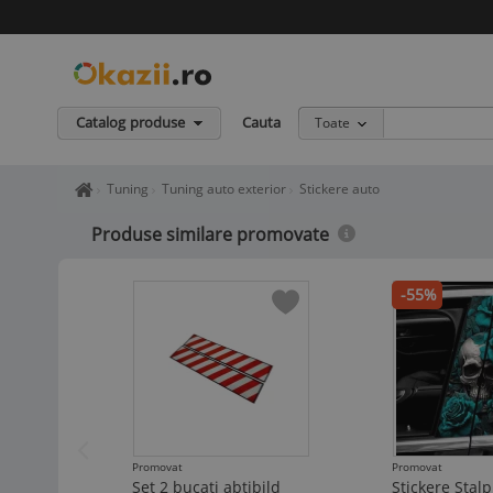
Catalog produse
Cauta
Toate
Home page okazii.ro - Cumperi in siguranta de la vanzatori de in
Tuning
Tuning auto exterior
Stickere auto
Produse similare promovate
-55%
Promovat
Promovat
Set 2 bucati abtibild
Stickere Stalp