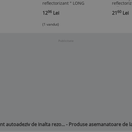
reflectorizant " LONG
reflectori
VEHICLE "
galben+ro
96
60
12
Lei
bucati
21
Lei
(1 vandut)
Publicitate
print autoadeziv de inalta rezo... - Produse asemanatoare de 