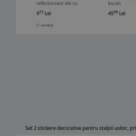
reflectorizant Alb cu
bucati
Rosu 50cm x 10 cm
72
00
9
Lei
45
Lei
(1 vandut)
Set 2 stickere decorative pentru stalpii usilor, 