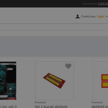
Avem peste
6.000.0
Contul tau:
Login
credere
Promovat
Promovat
i Usi -set 2
Set 2 bucati abtibild
Abtibild p