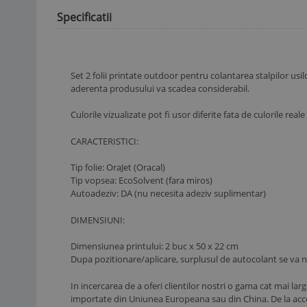
Specificatii
Set 2 folii printate outdoor pentru colantarea stalpilor us
aderenta produsului va scadea considerabil.
Culorile vizualizate pot fi usor diferite fata de culorile re
CARACTERISTICI:
Tip folie: OraJet (Oracal)
Tip vopsea: EcoSolvent (fara miros)
Autoadeziv: DA (nu necesita adeziv suplimentar)
DIMENSIUNI:
Dimensiunea printului: 2 buc x 50 x 22 cm
Dupa pozitionare/aplicare, surplusul de autocolant se va n
In incercarea de a oferi clientilor nostri o gama cat mai lar
importate din Uniunea Europeana sau din China. De la acce