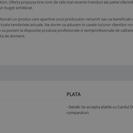
ion. Oferta propusa tine cont de cele mai recente trenduri ale pietei oferind a
-un buget echilibrat.
tionati un produs care apartine unui producator renumit sau sa beneficiati d
u toate tendintele actuale. Ne dorim sa aducem in casele tuturor clientilor n
 punem la dispozitie produse profesionale si semiprofesionale de calitate s
sta de domenii.
PLATA
- Detalii: Se accepta platile cu Cardul
cumparaturi.