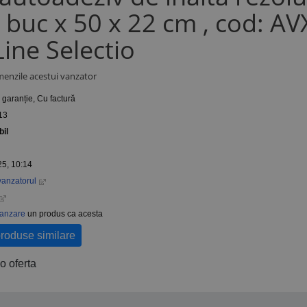
buc x 50 x 22 cm , cod: AV
ine Selectio
menzile acestui vanzator
r garanție, Cu factură
13
bil
25, 10:14
vanzatorul
vanzare
un produs ca acesta
produse similare
o oferta