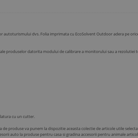
ilor autoturismului dvs. Folia imprimata cu EcoSolvent Outdoor adera pe oric
ale ale produselor datorita modului de calibrare a monitorului sau a rezolutiei t
latura cu un cutter.
ga de produse va punem la dispozitie aceasta colectie de articole utile selecta
sorii auto la produse pentru casa si gradina accesorii pentru animale arti