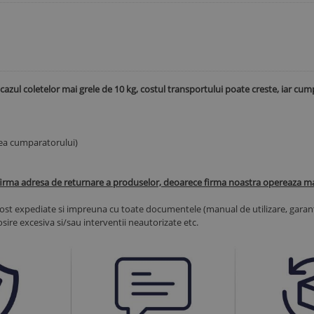
 cazul coletelor mai grele de 10 kg, costul transportului poate creste, iar cum
rea cumparatorului)
firma adresa de returnare a produselor, deoarece firma noastra opereaza mai 
t expediate si impreuna cu toate documentele (manual de utilizare, garant
olosire excesiva si/sau interventii neautorizate etc.