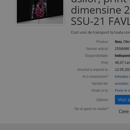
dimensine 2 
SSU-21 FAVL
Cost unic de transport la toate co
Produs:
Nou
, Ofe
Numar articol:
2558486
Disponibilitate:
Indisponi
Preț:
46,07
Lei
Anuntul a expirat la:
12.05.20
Ai o nelamurire?
Intreaba 
Vandut de:
eurostoc
Vinde si tu:
Pune in 
Vezi 
Optiuni:
Nu ai gasit ce cautai?
Cere 