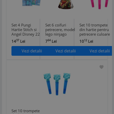
Set 4 Pungi
Set 6 coifuri
Set 10 trompete
Hartie Stitch si
petrecere, model
din hartie pentru
Angel Disney 22
lego ninjago
petrecere culoare
x 16 cm
roz
37
64
12
14
Lei
7
Lei
10
Lei
Vezi detalii
Vezi detalii
Vezi detalii
Set 10 trompete