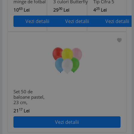
minge de fotbal
3 culori Butterfly
Tip Cifra 5
multicolor 30 cm
kid
63
30
25
10
Lei
29
Lei
4
Lei
Vezi detalii
Vezi detalii
Vezi detalii
Set 50 de
baloane pastel,
23 cm,
multicolor
17
21
Lei
Vezi detalii