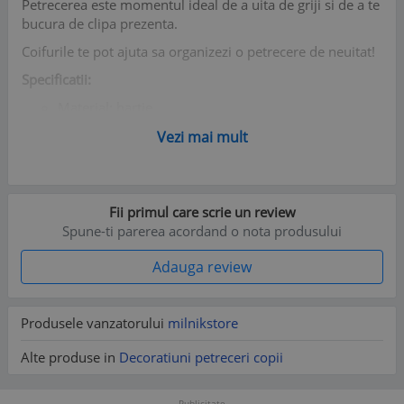
Petrecerea este momentul ideal de a uita de griji si de a te
bucura de clipa prezenta.
Coifurile te pot ajuta sa organizezi o petrecere de neuitat!
Specificatii:
Material: hartie
Dimensiune: universala
Vezi mai mult
Culoare: multicolor
Amprenta: Fotbal
Continut pachet: 6 buc
Fii primul care scrie un review
Spune-ti parerea acordand o nota produsului
Adauga review
Produsele vanzatorului
milnikstore
Alte produse in
Decoratiuni petreceri copii
Publicitate