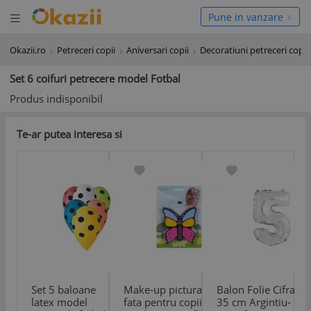
Deschide meniul
hide meniul
Pune in vanzare
Okazii.ro
Petreceri copii
Aniversari copii
Decoratiuni petreceri copii
Set 6 coifuri petrecere model Fotbal
Produs indisponibil
Te-ar putea interesa si
Set 5 baloane
Make-up pictura
Balon Folie Cifra
latex model
fata pentru copii
35 cm Argintiu-