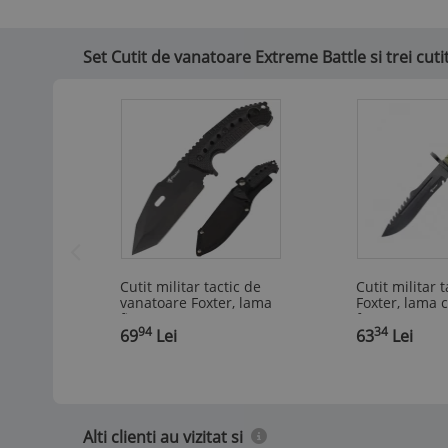
Set Cutit de vanatoare Extreme Battle si trei cut
Cutit militar tactic de
Cutit militar t
vanatoare Foxter, lama
Foxter, lama 
fixa, 23 cm, teaca
ferastrau, 34 
94
34
,
inclusa, negru
69
Lei
,
verde
63
Lei
Alti clienti au vizitat si