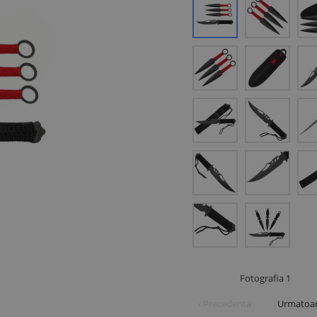
Fotografia
1
‹ Precedenta
Urmatoar