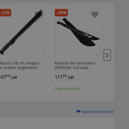
-55%
-49%
-30%
Maceta 58 cm neagra
Maceta de vanatoare
Maceta 
cu maner ergonomic
DEPOX®, Survival
teaca inc
neagru EMS-2476
Instinct, 58 cm, otel
Edition
10
55
99
107
Lei
inoxidabil, negru, teaca
111
Lei
202
Le
inclusa
Livrare gratuita
Raporteaza produs