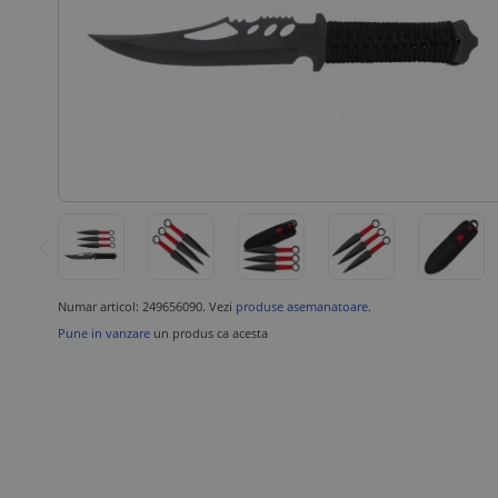
Numar articol: 249656090. Vezi
produse asemanatoare
.
Pune in vanzare
un produs ca acesta