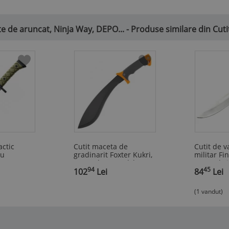
ite de aruncat, Ninja Way, DEPO... - Produse similare din Cut
actic
Cutit maceta de
Cutit de 
cu
gradinarit Foxter Kukri,
militar Fi
cm, toc,
45 cm, lama otel, husa
cm, otel s
94
45
,
lama
102
Lei
,
inclusa
84
Lei
(1 vandut)