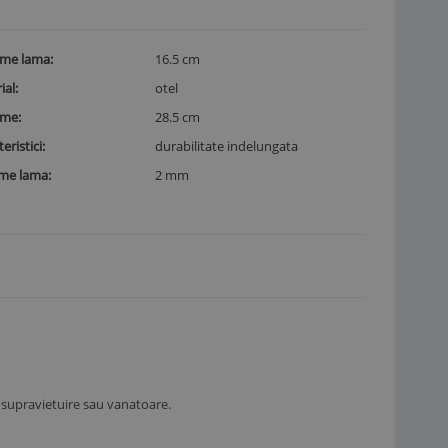
ime lama
16.5 cm
ial
otel
ime
28.5 cm
eristici
durabilitate indelungata
me lama
2 mm
, supravietuire sau vanatoare.