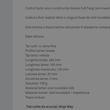
Cutitul tactic are o constructie masiva Full Tang care maxi
Cutitul a fost realizat dintr-o singura foaie de otel inoxid
Este inclusa o teaca tactica care poate fi atasata la cureaua
Date tehnice:
Tip cutit: cu lama fixa
Profilul lamei: bowie
Tip lama: neteda
Lungime totala: 285 mm
Lungimea lamei: 165 mm
Lungimea manerului: 120 mm
Latimea lamei: 35 mm
Grosimea lamei: 2 mm
Greutate: 100 g
Material lamei: otel inoxidabil 420
Material maner: otel inoxidabil + impletitura
Teaca inclusa
Trei cutite de aruncat, Ninja Way