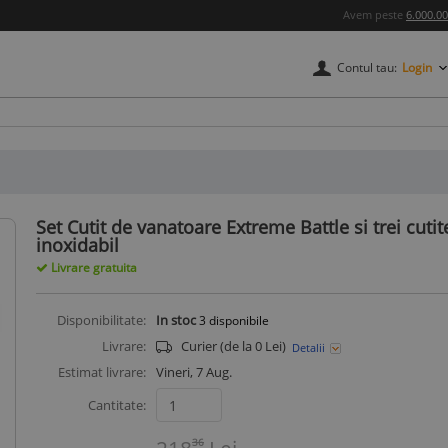
Avem peste
6.000.0
Contul tau:
Login
credere
Set Cutit de vanatoare Extreme Battle si trei cut
inoxidabil
Livrare gratuita
Disponibilitate:
In stoc
3
disponibile
Livrare:
Curier (de la 0 Lei)
Detalii
Estimat livrare:
Vineri, 7 Aug.
Cantitate:
36