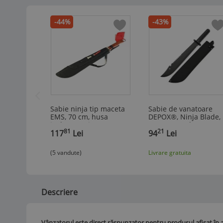
-44%
-43%
Sabie ninja tip maceta
Sabie de vanatoare
EMS, 70 cm, husa
DEPOX®, Ninja Blade,
inclusa, cutit atasat
maner metal, 50 cm,
81
21
husa
117
Lei
negru, teaca inclusa
94
Lei
(5 vandute)
Livrare gratuita
Descriere
Vânzatorul este direct răspunzator pentru produsul afișat în 