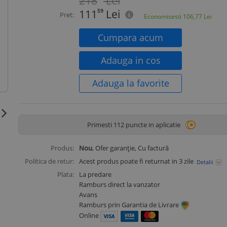
218
Lei
111
59
Lei
Pret:
Economisesti
106,77
Lei
Cumpara acum
Adauga in cos
Adauga la favorite
Primesti 112 puncte in aplicatie
Produs:
Nou
, Ofer garanție, Cu factură
Politica de retur:
Acest produs poate fi returnat in 3 zile
Detalii
Plata:
La predare
Ramburs direct la vanzator
Avans
Ramburs prin Garantia de Livrare
Online