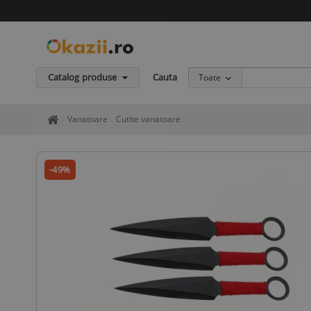
Catalog produse
Cauta
Toate
Home page okazii.ro - Cumperi in siguranta de la vanzatori de in
Vanatoare
Cutite vanatoare
-49%