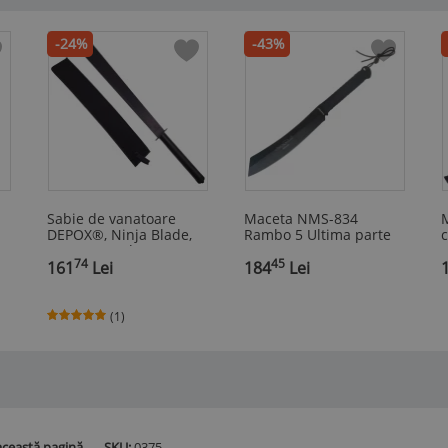
-24%
-43%
Sabie de vanatoare
Maceta NMS-834
DEPOX®, Ninja Blade,
Rambo 5 Ultima parte
maner metal, 81 cm,
56 cm
74
45
negru, teaca inclusa
161
Lei
184
Lei
(1)
această pagină.
SKU:
0375