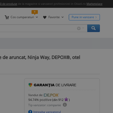
00 de produse
de la magazine si vanzatori profesionisti in Okazii.ro
Marketplace
0
Cos cumparaturi
Favorite
Pune in vanzare
ite de aruncat, Ninja Way, DEPOX®, otel
Vandut de:
94.74
% pozitive
(din
912
)
Tip vanzator: companie
Intreaba vanzatorul