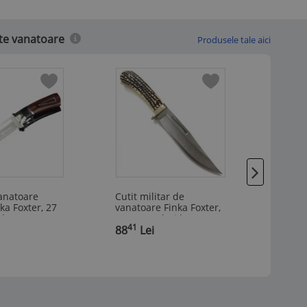
ite vanatoare
Produsele tale aici
vanatoare
Cutit militar de
Cutit 
nka Foxter, 27
vanatoare Finka Foxter,
campin
i lemn, teaca
30 cm, otel, si lemn,
din lem
41
58
,
husa lama
88
Lei
,
inclus
72
L