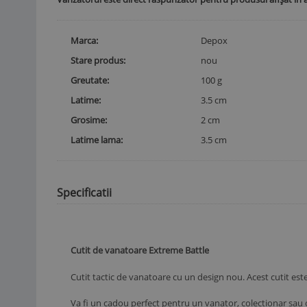
Marca
Depox
Stare produs
nou
Greutate
100 g
Latime
3.5 cm
Grosime
2 cm
Latime lama
3.5 cm
Specificatii
Cutit de vanatoare Extreme Battle
Cutit tactic de vanatoare cu un design nou. Acest cutit es
Va fi un cadou perfect pentru un vanator, colectionar sau 