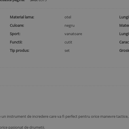
Material lama
otel
Lung
Culoare
negru
Mater
Sport
vanatoare
Lung
Functii
cutit
Caract
Tip produs
set
Grosi
te un instrument de incredere care va fi perfect pentru orice manevre tactice
orice pasionat de drumetii.