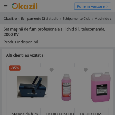
Deschide meniul
hide meniul
Pune in vanzare
Okazii.ro
Echipamente DJ si studio
Echipamente Club
Masini de cl
Set mașină de fum profesionala si lichid 9 l, telecomanda,
2000 KV
Produs indisponibil
Alti clienti au vizitat si
-35%
Masina de fum
LICHID FUM HD
LICHID FUM