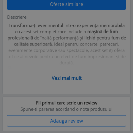
Oferte similare
Descriere
Transformă-ți evenimentul într-o experiență memorabilă
cu acest set complet care include o
mașină de fum
profesională
de înaltă performanță și
lichid pentru fum de
calitate superioară
. Ideal pentru concerte, petreceri,
evenimente corporative sau spectacole, acest set îți oferă
tot ce ai nevoie pentru un efect de fum impresionant și de
durată.
Vezi mai mult
Fii primul care scrie un review
Spune-ti parerea acordand o nota produsului
Adauga review