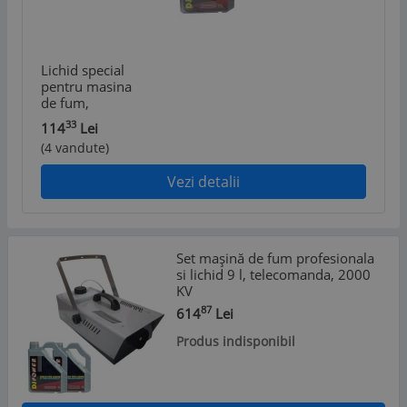
Lichid special
pentru masina
de fum,
capacitate 4.5 L
33
114
Lei
(4 vandute)
Vezi detalii
Set mașină de fum profesionala
si lichid 9 l, telecomanda, 2000
KV
87
614
Lei
Produs indisponibil