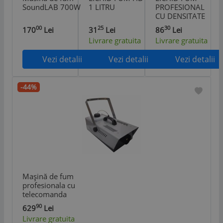
SoundLAB 700W
1 LITRU
PROFESIONAL
CU DENSITATE
RIDICATA 5L
00
25
30
170
Lei
31
Lei
86
Lei
Livrare gratuita
Livrare gratuita
Vezi detalii
Vezi detalii
Vezi detalii
-44%
Mașină de fum
profesionala cu
telecomanda
2500 KV
90
629
Lei
Livrare gratuita