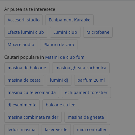
protecție maximă.
Dimensiuni mașină (L x Î x Î):
33.0 x 17.0 x 18.0 cm
Ar putea sa te intereseze
Dimensiuni externe (L x Î x D):
40,0 x 24,5 x 27,0 cm
Accesorii studio
Echipament Karaoke
Caracteristici Lichid pentru Fum:
Efecte lumini club
Lumini club
Microfoane
Cantitate:
9 litri
Calitate superioară:
Formula pe bază de apă,
Mixere audio
Planuri de vara
nontoxică și nonalergenică.
Compatibilitate:
Se utilizează cu majoritatea
Cautari populare in
Masini de club fum
mașinilor de fum, garantând un efect de fum de
masina de baloane
masina gheata carbonica
calitate.
masina de ceata
lumini dj
parfum 20 ml
Acest set complet îți oferă tot ce ai nevoie pentru a crea
atmosferă și efecte vizuale impresionante în orice locație.
masina cu telecomanda
echipament forestier
Ușor de utilizat și eficient, ideal pentru evenimente de
orice dimensiune.
dj evenimente
baloane cu led
masina combinata raider
masina de gheata
leduri masina
laser verde
midi controller