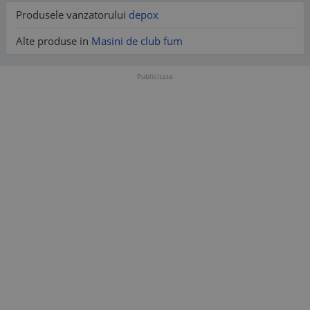
Produsele vanzatorului
depox
Alte produse in
Masini de club fum
Publicitate
Setul Include:
Mașină de Fum Profesională 2000W
– Proiectată
pentru utilizare intensă, cu performanțe excelente în
producerea unui fum dens și amplu.
Lichid pentru Fum 2 x 4.5L
– Lichid de calitate
superioară, pe bază de apă, nontoxic și nonalergic,
perfect pentru majoritatea mașinilor de fum.