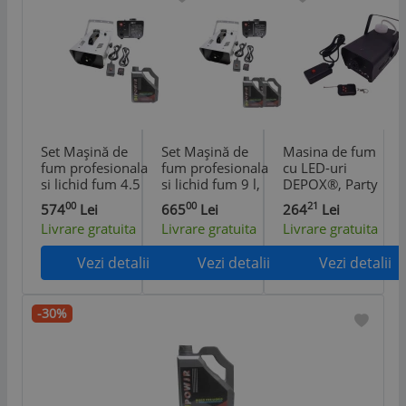
Set Mașină de
Set Mașină de
Masina de fum
fum profesionala
fum profesionala
cu LED-uri
si lichid fum 4.5
si lichid fum 9 l,
DEPOX®, Party
l, DEPOX®,
DEPOX®,
Fiesta, 600 W,
00
00
21
574
Lei
665
Lei
264
Lei
telecomanda,
telecomanda,
metalic, jocuri de
Livrare gratuita
Livrare gratuita
Livrare gratuita
1500 w
1500 w
lumini, negru,
telecomanda
Vezi detalii
Vezi detalii
Vezi detalii
inclusa
-30%