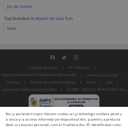
joc de lumini
Top branduri in
Masini de club fum
Oem
Catalog Okazii.ro
API Okazii.ro
Cautari populare in Echipamente DJ si studio
Termeni si conditii
Contact
Politica de confidentialitate
ANPC
SOL
Comanda telefonic acest produs
© 2000 - 2026 S.C. BITFACTOR S.R.L.
Noi și partenerii noștri folosim cookie-uri și tehnologii similare pentru
a stoca și a accesa informații pe dispozitivul dvs. și pentru a prelucra
date cu caracter personal, cum ar fi adresa dvs. IP, identificatori unici