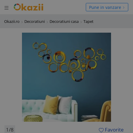
Deschide meniul
hide meniul
Pune in vanzare
Okazii.ro
Decoratiuni
Decoratiuni casa
Tapet
1/8
Favorite