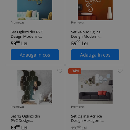
Promovat
Promovat
Set Oglinzi din PVC
Set 24 buc Oglinzi
Design Modern -
Design Modern-
Oglinzi Decorative
Oglinzi Decorative
00
99
59
Lei
59
Lei
Acrilice Gold -
Acrilice Cristal
Luxury Home 24
bucati/set
Adauga in cos
Adauga in cos
-34%
Promovat
Promovat
Set 12 Oglinzi din
Set Oglinzi Acrilice
PVC Design
Design Hexagon -
Hexagon Modern
Oglinzi Decorative
00
69
Lei
00
150
Lei
Silver M Size -
XXL Size Silver