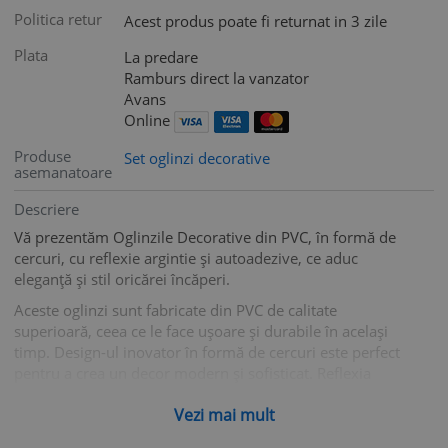
Politica retur
Acest produs poate fi returnat in 3 zile
Plata
La predare
Ramburs direct la vanzator
Avans
Online
Produse
Set oglinzi decorative
asemanatoare
Descriere
Vă prezentăm Oglinzile Decorative din PVC, în formă de
cercuri, cu reflexie argintie și autoadezive, ce aduc
eleganță și stil oricărei încăperi.
Aceste oglinzi sunt fabricate din PVC de calitate
superioară, ceea ce le face ușoare și durabile în același
timp. Design-ul inovator în formă de cercuri este perfect
pentru a crea un decor modern și sofisticat. Reflexia
argintie oferă un aspect elegant și luminos, adăugând un
Vezi mai mult
plus de strălucire și stil în orice încăpere.
Oglinzile sunt autoadezive, astfel încât le puteți lipi ușor