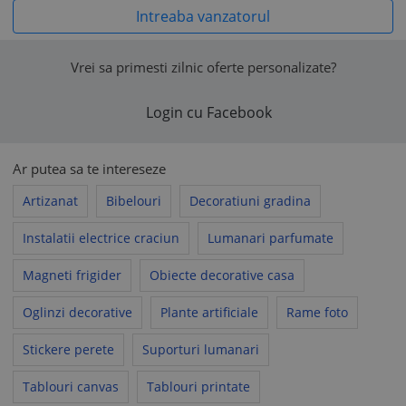
Produsele maggsm nu se incadreaza intr-un regim de echipamente
Intreaba vanzatorul
speciale (echipamentele militare,
de telecomunicatii speciale sau alte
echipamente ce ar putea pune in pericol siguranta nationala ori
individuala).
Vrei sa primesti zilnic oferte personalizate?
Login cu Facebook
Vă rugăm să aveți în vedere că politicile comerciale ale
vânzătorului nu pot contraveni prevederilor Acordului de
Ar putea sa te intereseze
utilizare al www.okazii.ro, nici legislației aplicabile.
În toate situațiile în care politicile comerciale ale vânzătorului
Artizanat
Bibelouri
Decoratiuni gradina
încalcă legea sau Acordul de utilizare, acestea se consideră
nescrise, fiind aplicabile prevederile legale corespunzătoare
Instalatii electrice craciun
Lumanari parfumate
sau prevederile
Acordului de utilizare
, după caz.
Magneti frigider
Obiecte decorative casa
Oglinzi decorative
Plante artificiale
Rame foto
Stickere perete
Suporturi lumanari
Tablouri canvas
Tablouri printate