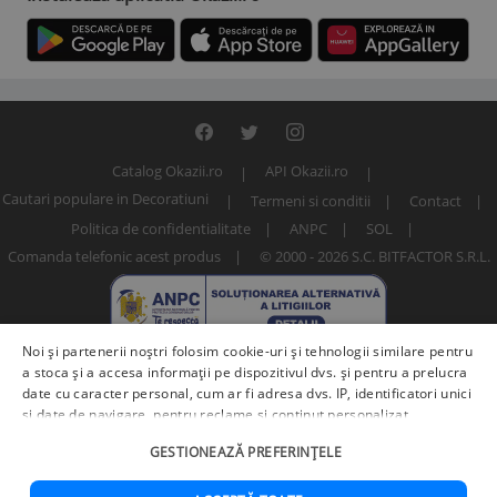
Catalog Okazii.ro
API Okazii.ro
Cautari populare in Decoratiuni
Termeni si conditii
Contact
Politica de confidentialitate
ANPC
SOL
Comanda telefonic acest produs
© 2000 - 2026 S.C. BITFACTOR S.R.L.
Noi și partenerii noștri folosim cookie-uri și tehnologii similare pentru
a stoca și a accesa informații pe dispozitivul dvs. și pentru a prelucra
date cu caracter personal, cum ar fi adresa dvs. IP, identificatori unici
și date de navigare, pentru reclame și conținut personalizat,
măsurarea reclamelor și a conținutului, informații despre audiență și
Numar articol: 234006792
GESTIONEAZĂ PREFERINȚELE
îmbunătățirea serviciilor.
Furnizori terți (225)
pot, de asemenea,
prelucra datele dvs. în aceste și alte scopuri, inclusiv folosind date