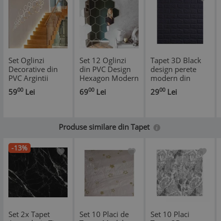
Set Oglinzi
Set 12 Oglinzi
Tapet 3D Black
Decorative din
din PVC Design
design perete
PVC Argintii
Hexagon Modern
modern din
Cercuri 24
Silver M Size -
caramida in
00
00
00
59
Lei
69
Lei
29
Lei
bucati/set
Autoadezive!
relief, Autoadeziv
, 77x70 cm
Produse similare din Tapet
-13%
Set 2x Tapet
Set 10 Placi de
Set 10 Placi