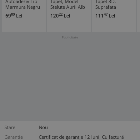
Autoadeziv Tip
Tapet, Model
Tapet 3D,
Marmura Negru
Stelute Aurii Alb
Suprafata
60x300 cm
Acoperita 4.9 mp
00
22
47
69
Lei
120
Lei
111
Lei
Gri Marmorat
Publicitate
Stare
Nou
Garantie
Certificat de garanție 12 luni, Cu factură