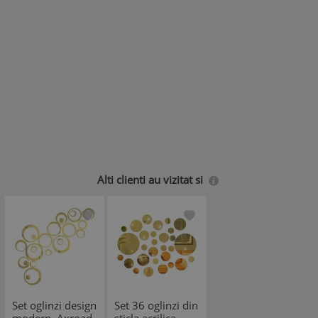
Avantajele sticlei acrilice:
-Nu va poate rani.
-Nu se poate rupe.
-Este mai usoara decat cea traditionala.
Specificatii:
-Sticla acrilica.
-Montaj: prin lipire.
-Inaltime: 4 - 13.5 cm - variabila
-Lungime latura: 4 - 13.5 cm - variabila
-Diagonala: 4 - 13.5 cm - variabila
-Grosime: 2-3 mm.
Alti clienti au vizitat si
SET 24 BUCATI.
NOTA
-Datorita grosimii mici oglinda adera bine fara a cadea de
pe perete. Se fixeaza cu o banda puternica de montare,
care se afla pe partea din spate a oglinzii.
-Pe produs exista o folie de protectie care trebuie
indepartata inainte de utilizare.
Set oglinzi design
Set 36 oglinzi din
-Culorile prezentate trebuie tratate ca ilustrative - ele pot
modern, Axroad
sticla acrilica,