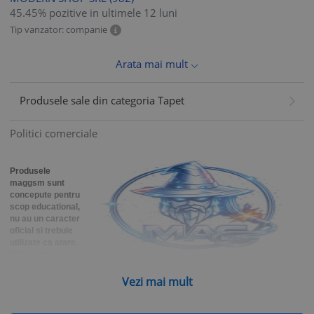
45.45% pozitive in ultimele 12 luni
Tip vanzator: companie
Arata mai mult
Produsele sale din categoria Tapet
Politici comerciale
Produsele
maggsm s
unt
concepute pentru
scop educational,
nu au un caracter
oficial si trebuie
utilizate
ca atare.
Prin cumpararea
si utilizarea
dispozitivelor, utilizatorul intelege si consimte ca le va folosi doar intr-o
Vezi mai mult
maniera legala.