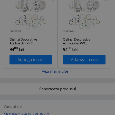
Promovat
Promovat
Oglinzi Decorative
Oglinzi Decorative
Acrilice din PVC
Acrilice din PVC
Design 3D Cercuri
Design 3D Cercuri
00
00
94
Lei
94
Lei
Argintii Luxury
Argintii Luxury
Home Modern, 50
Home Modern, 50
buc/set, MyStyle®
buc/set, MyStyle®
Adauga in cos
Adauga in cos
Vezi mai multe
Raporteaza produsul
Vandut de
MODERN SHOP SRL
(982)