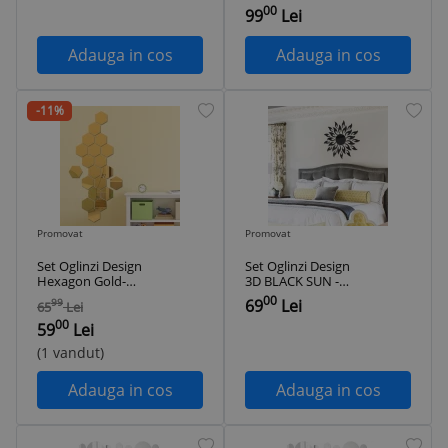
00
Autoadezive!
Luxury Home 12
99
Lei
bucati/set
Adauga in cos
Adauga in cos
-11%
Promovat
Promovat
Set Oglinzi Design
Set Oglinzi Design
Hexagon Gold-
3D BLACK SUN -
Oglinzi Decorative
Oglinzi Decorative
00
69
Lei
99
65
Lei
Acrilice Cristal-12
Acrilice Luxury 27
00
buc/set
buc/set
59
Lei
(1 vandut)
Adauga in cos
Adauga in cos