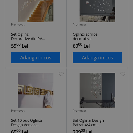
Promovat
Promovat
Set Oglinzi
Oglinzi acrilice
Decorative din PVC
decorative
Argintii Cercuri 24
autoadezive 3D Wall
00
00
59
Lei
69
Lei
bucati/set
Bubbles 58 buc/set
Adauga in cos
Adauga in cos
Promovat
Promovat
Set 10 buc Oglinzi
Set Oglinzi Design
Design Versace-
Patrat 4/4 cm -
Oglinzi Decorative
Decorative Acrilice
00
00
69
Lei
299
Lei