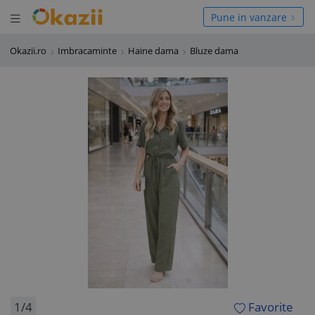
Deschide meniul
hide meniul
Pune in vanzare
Okazii.ro
Imbracaminte
Haine dama
Bluze dama
1/4
Favorite