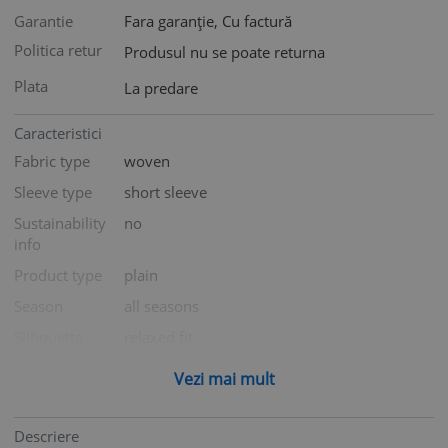
Garantie
Fara garanție, Cu factură
Politica retur
Produsul nu se poate returna
Plata
La predare
Caracteristici
Fabric type
woven
Sleeve type
short sleeve
Sustainability
no
info
Product type
plain
Season
all seasons
Silhouette
relaxed fit
Size
l
Vezi mai mult
Weaving type
linen mix
Gender
female
Descriere