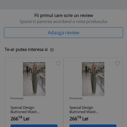
Fii primul care scrie un review
Spune-ti parerea acordand o nota produsului
Adauga review
Te-ar putea interesa si
Promovat
Promovat
Special Design
Special Design
Buttoned Waist
Buttoned Waist
Lace-Up Linen Khaki
Lace-Up Linen Khaki
19
19
266
Lei
266
Lei
Casual Jumpsuit
Casual Jumpsuit