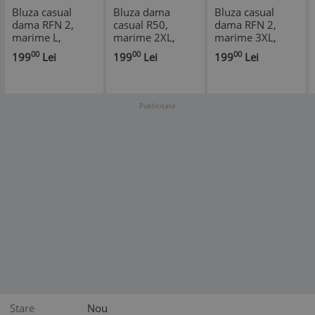
Bluza casual
Bluza dama
Bluza casual
dama RFN 2,
casual R50,
dama RFN 2,
marime L,
marime 2XL,
marime 3XL,
alb/verde
verde/bej
alb/portocaliu
00
00
00
199
Lei
199
Lei
199
Lei
caisa
Publicitate
Stare
Nou