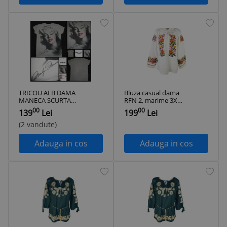
TRICOU ALB DAMA
Bluza casual dama
MANECA SCURTA
RFN 2, marime 3XL,
IMAGINE MARILYN
alb/portocaliu caisa
00
00
139
Lei
199
Lei
MONROE
SUPRADIMENSIONATA
(2 vandute)
Adauga in cos
Adauga in cos