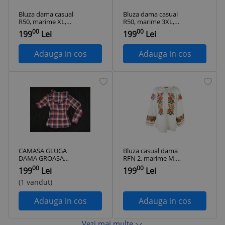
Bluza dama casual
Bluza dama casual
R50, marime XL,
R50, marime 3XL,
verde/bej
verde/bej
00
00
199
Lei
199
Lei
Adauga in cos
Adauga in cos
CAMASA GLUGA
Bluza casual dama
DAMA GROASA
RFN 2, marime M,
POLAR SPORT
alb/portocaliu caisa
00
00
199
Lei
199
Lei
CASUAL IARNA
MANECA LUNGA
(1 vandut)
SCURTA ECOSEZ
Adauga in cos
Adauga in cos
Vezi mai multe