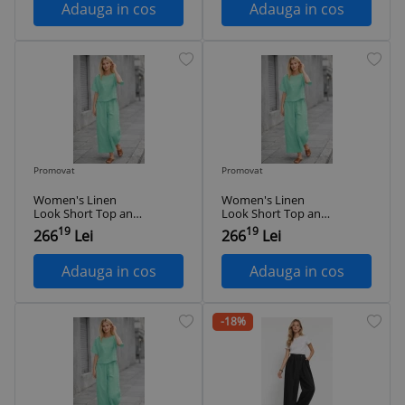
Adauga in cos
Adauga in cos
Promovat
Promovat
Women's Linen
Women's Linen
Look Short Top and
Look Short Top and
Pants Water Green
Pants Water Green
19
19
266
Lei
266
Lei
Set
Set
Adauga in cos
Adauga in cos
-18%