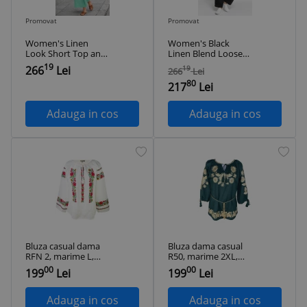
Promovat
Promovat
Women's Linen
Women's Black
Look Short Top and
Linen Blend Loose
Pants Water Green
Fit Shalwar Trousers
19
266
Lei
19
266
Lei
Set
80
217
Lei
Adauga in cos
Adauga in cos
Bluza casual dama
Bluza dama casual
RFN 2, marime L,
R50, marime 2XL,
alb/verde
verde/bej
00
00
199
Lei
199
Lei
Adauga in cos
Adauga in cos