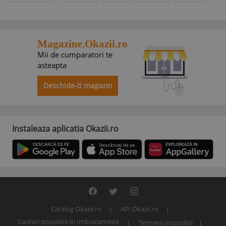
Magazine.Okazii.ro
Mii de cumparatori te
asteapta
Deschide-ti magazin
Instaleaza aplicatia Okazii.ro
Catalog Okazii.ro
API Okazii.ro
Cautari populare in Imbracaminte
Termeni si conditii