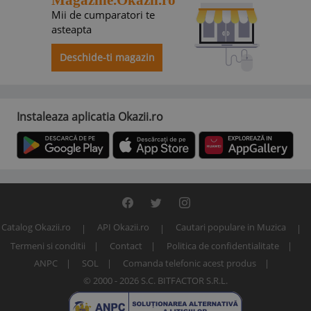
Magazine.Okazii.ro
Mii de cumparatori te
asteapta
Deschide-ti magazin
Instaleaza aplicatia Okazii.ro
Catalog Okazii.ro
API Okazii.ro
Cautari populare in Muzica
Termeni si conditii
Contact
Politica de confidentialitate
ANPC
SOL
Comanda telefonic acest produs
© 2000 - 2026 S.C. BITFACTOR S.R.L.