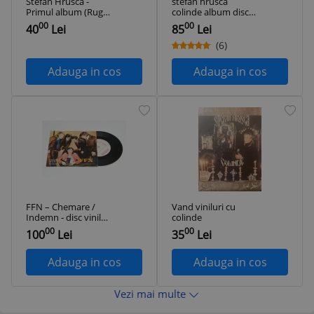
Stefan Hrusca -
stefan hrusca
Primul album (Ruga
colinde album disc
pentru parinti) - disc
vinyl lp muzica
00
00
40
Lei
85
Lei
vinil vinyl LP
pentru sarbatori
religioasa folk
(6)
usoara pop ST EDE
03826 NM/VG++
Adauga in cos
Adauga in cos
FFN – Chemare /
Vand viniluri cu
Indemn - disc vinil
colinde
vinyl mic 7"
00
00
100
Lei
35
Lei
Adauga in cos
Adauga in cos
Vezi mai multe