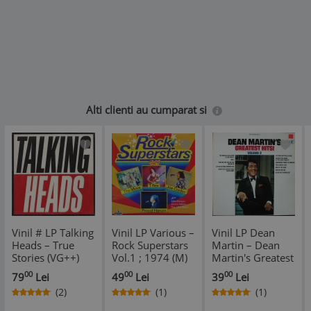
Alti clienti au cumparat si
Vinil # LP Talking
Vinil LP Various ‎–
Vinil LP Dean
Heads ‎– True
Rock Superstars
Martin – Dean
Stories (VG++)
Vol.1 ; 1974 (M)
Martin's Greatest
NOU ! SIGILAT !
Hits! Volume 2
00
00
00
79
Lei
49
Lei
39
Lei
(VG++)
(2)
(1)
(1)