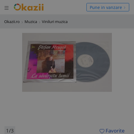
Deschide meniul
hide meniul
Pune in vanzare
Okazii.ro
Muzica
Viniluri muzica
1/3
Favorite