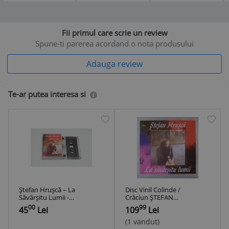
Fii primul care scrie un review
Spune-ti parerea acordand o nota produsului
Adauga review
Te-ar putea interesa si
Ștefan Hrușcă – La
Disc Vinil Colinde /
Săvârșitu Lumii -
Crăciun ȘTEFAN
caseta audio
HRUȘCĂ – La
00
99
45
Lei
109
Lei
Electrecord
Săvârșitu Lumii,
EXCELENT
(1 vandut)