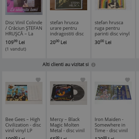
Disc Vinil Colinde
stefan hrusca
stefan hrusca
/ Crăciun ȘTEFAN
urare pentru
ruga pentru
HRUȘCĂ – La
indragostiti disc
parinti disc vinyl
Săvârșitu Lumii,
vinyl lp album
lp album muzica
99
00
00
109
Lei
20
Lei
30
Lei
EXCELENT
muzica usoara
folk usoara
(1 vandut)
pop folk
slagare
*
electrecord ST
electrecord ST
EDE 03079 VG++
EDE 02510 VG+
Alti clienti au vizitat si
Bee Gees – High
Mercy – Black
Iron Maiden -
Civilization - disc
Magic Molten
Somewhere in
vinil vinyl LP
Metal - disc vinil
Time - disc vinil
vinyl LP
vinyl LP NOU
00
00
00
100
Lei
65
Lei
120
Lei