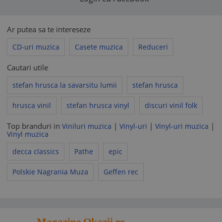
Ar putea sa te intereseze
CD-uri muzica
Casete muzica
Reduceri
Cautari utile
stefan hrusca la savarsitu lumii
stefan hrusca
hrusca vinil
stefan hrusca vinyl
discuri vinil folk
Top branduri in
|
|
|
Viniluri muzica
Vinyl-uri
Vinyl-uri muzica
Vinyl muzica
decca classics
Pathe
epic
Polskie Nagrania Muza
Geffen rec