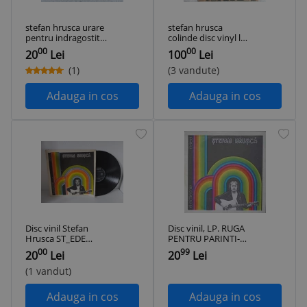
stefan hrusca urare
stefan hrusca
pentru indragostiti
colinde disc vinyl lp
disc vinyl lp muzica
muzica pentru
00
00
20
Lei
100
Lei
usoara pop folk
sarbatori folk pop
slagare electrecord
usoara ST EDE
(1)
(3 vandute)
ST EDE 03079 VG+
03826 VG++/NM
Adauga in cos
Adauga in cos
Disc vinil Stefan
Disc vinil, LP. RUGA
Hrusca ST_EDE
PENTRU PARINTI-
02510 Electrecord
STEFAN HRUSCA-
00
99
20
Lei
20
Lei
285756
(1 vandut)
Adauga in cos
Adauga in cos