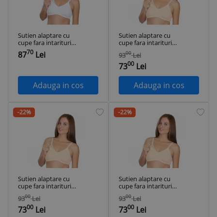
Sutien alaptare cu
Sutien alaptare cu
cupe fara intarituri
cupe fara intarituri
BabyJem (Culoare:
BabyJem (Culoare:
70
87
Lei
00
93
Lei
Bej, Marime: 90)
Bej, Marime: 90)
00
73
Lei
Adauga in cos
Adauga in cos
-22%
-22%
Sutien alaptare cu
Sutien alaptare cu
cupe fara intarituri
cupe fara intarituri
BabyJem (Culoare:
BabyJem (Culoare:
00
00
93
Lei
93
Lei
Bej, Marime: 95)
Bej, Marime: 100)
00
00
73
Lei
73
Lei