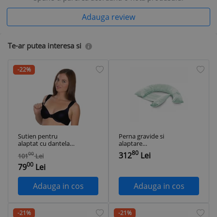
Adauga review
Te-ar putea interesa si
-22%
Sutien pentru
Perna gravide si
alaptat cu dantela
alaptare
BabyJem (Culoare:
multifunctionala
80
312
Lei
00
101
Lei
Negru, Marime: 80)
BabyJem (Culoare:
00
Turcoaz)
79
Lei
Adauga in cos
Adauga in cos
-21%
-21%