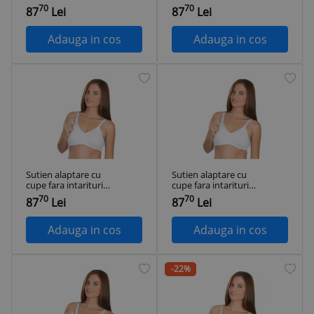
BabyJem (Culoare:
BabyJem (Culoare:
70
70
87
Lei
87
Lei
Bej, Marime: 85)
Bej, Marime: 100)
Adauga in cos
Adauga in cos
Sutien alaptare cu
Sutien alaptare cu
cupe fara intarituri
cupe fara intarituri
BabyJem (Culoare:
BabyJem (Culoare:
70
70
87
Lei
87
Lei
Bej, Marime: 105)
Bej, Marime: 95)
Adauga in cos
Adauga in cos
-22%