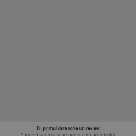
Sutienul nu exercita nici o presiune asupra sanilor.
Forma cupei permite sanului sa creasca in volum, fara a
produce vreun disconfort.
Lungimea bretelelor este reglabila.
Cusaturile foarte fine fac ca sutienul sa poata fi utilizat si
in timpul noptii.
Materialul utilizat este foarte flexibil, permitand cresterea
in volum al sanilor fara sa preseze sau sa restrictioneze
canalele de alaptare.
Fii primul care scrie un review
Spune-ti parerea acordand o nota produsului