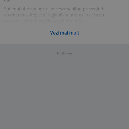
Sutienul ofera suportul necesar sanilor, prevenind
aparitia mastitei, este reglabil (pentru ca in aceasta
perioada sanii isi modifica volumul des).
Sutienul de alaptata are doua functii: ofera suport sanilor
Vezi mai mult
foarte sensibili si faciliteaza alaptatul in acelasi timp,
gratie designului conceput in acest scop.
In prima perioda a alaptarii (cand poate aparea si furia
Publicitate
laptelui) este important ca sutienul de alaptat sa fie
confortabil si reglabil (pentru ca sanii isi modifica
constant volumul).
Circumferinta sutienului este reglabila - in partea din
spate exista posibilitatea de reglare a marimii in trepte
diferite.
Bretelele late au fost concepute pentru a ajuta la
distribuirea uniforma a greutatii pe cei 2 umeri,
eliminand astfel cauza durerilor de spate.
Cupele sutienului se pot desface foarte usor (cu o singura
mana) pentru o alaptare facila si rapida.