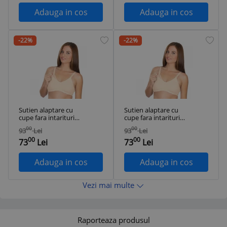
Adauga in cos
Adauga in cos
-22%
-22%
Sutien alaptare cu
Sutien alaptare cu
cupe fara intarituri
cupe fara intarituri
BabyJem (Culoare:
BabyJem (Culoare:
00
00
93
Lei
93
Lei
Bej, Marime: 85)
Bej, Marime: 105)
00
00
73
Lei
73
Lei
Adauga in cos
Adauga in cos
Vezi mai multe
Raporteaza produsul