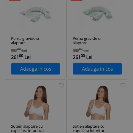
Perna gravide si
Perna gravide si
alaptare
alaptare
multifunctionala
multifunctionala
00
00
332
Lei
332
Lei
BabyJem (Culoare:
BabyJem (Culoare:
00
00
Ecru)
Turcoaz)
261
Lei
261
Lei
Adauga in cos
Adauga in cos
Sutien alaptare cu
Sutien alaptare cu
cupe fara intarituri
cupe fara intarituri