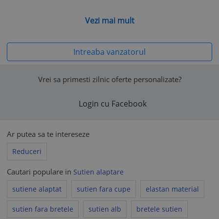
S.C. ONLINE JOLLYMAG S.R.L., persoana juridica cu sediul
Vezi mai mult
social in Str. 1 MAI nr. 1, Simleu Silvaniei, Jud. Ssalaj,
inregistrata la Registrul Comertului sub numarul J31/1173/2018,
Cod Fiscal: 40308027.
Intreaba vanzatorul
Vrei sa primesti zilnic oferte personalizate?
Vă rugăm să aveți în vedere că politicile comerciale ale
vânzătorului nu pot contraveni prevederilor Acordului de
Login cu Facebook
utilizare al www.okazii.ro, nici legislației aplicabile.
În toate situațiile în care politicile comerciale ale vânzătorului
încalcă legea sau Acordul de utilizare, acestea se consideră
Ar putea sa te intereseze
nescrise, fiind aplicabile prevederile legale corespunzătoare
sau prevederile
Acordului de utilizare
, după caz.
Reduceri
Cautari populare in
Sutien alaptare
sutiene alaptat
sutien fara cupe
elastan material
sutien fara bretele
sutien alb
bretele sutien