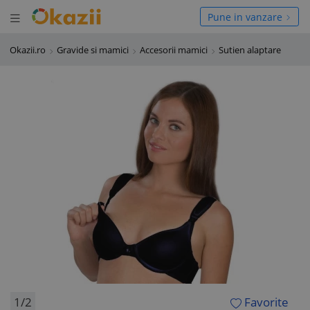
Deschide meniul
hide meniul
Pune in vanzare
Okazii.ro
Gravide si mamici
Accesorii mamici
Sutien alaptare
1/2
Favorite