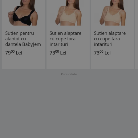
Sutien pentru
Sutien alaptare
Sutien alaptare
alaptat cu
cu cupe fara
cu cupe fara
dantela BabyJem
intarituri
intarituri
(Culoare: Negru,
BabyJem
BabyJem
00
00
00
79
Lei
73
Lei
73
Lei
Marime: 80)
(Culoare: Bej,
(Culoare: Bej,
Marime: 90)
Marime: 95)
Publicitate