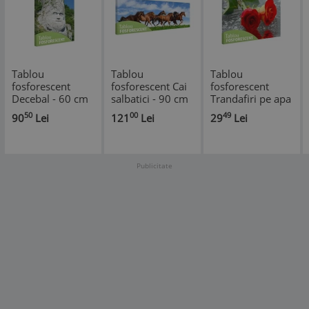
Tablou
Tablou
Tablou
fosforescent
fosforescent Cai
fosforescent
Decebal - 60 cm
salbatici - 90 cm
Trandafiri pe apa
x 40 cm
x 30 cm
- 30 cm x 20 cm
50
00
49
90
Lei
121
Lei
29
Lei
Publicitate