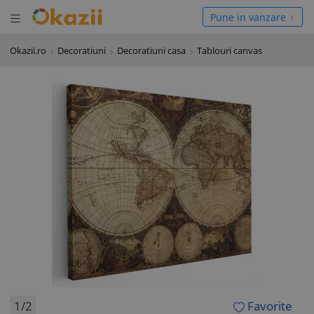
Deschide meniul
hide meniul
Pune in vanzare
Okazii.ro
Decoratiuni
Decoratiuni casa
Tablouri canvas
1/2
Favorite