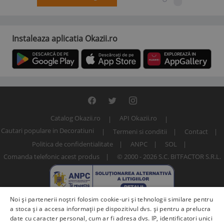
Instaleaza aplicatia Okazii.ro
Catalog Okazii.ro
API Okazii.ro
Cautari populare in Decoratiuni
Termeni si conditii
Contact
Politica de confidentialitate
ANPC
SOL
Comanda telefonic acest produs
© 2000 - 2026 S.C. BITFACTOR S.R.L.
Noi și partenerii noștri folosim cookie-uri și tehnologii similare pentru
a stoca și a accesa informații pe dispozitivul dvs. și pentru a prelucra
date cu caracter personal, cum ar fi adresa dvs. IP, identificatori unici