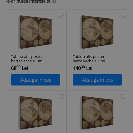
Te-ar putea interesa si
Tablou afis poster
Tablou afis poster
harta veche a lumii
harta veche a lumii
1962 Tablou canvas
1962 Tablou canvas
00
00
68
Lei
140
Lei
pe panza CU RAMA
pe panza CU RAMA
20x30 cm
40x60 cm
Adauga in cos
Adauga in cos