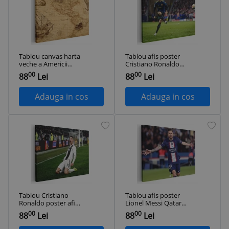
Tablou canvas harta
Tablou afis poster
veche a Americii
Cristiano Ronaldo
crem, maro 1310
1714 Tablou canvas
00
00
88
Lei
88
Lei
Tablou canvas pe
pe panza CU RAMA
panza CU RAMA
30x40 cm
30x40 cm
Adauga in cos
Adauga in cos
Tablou Cristiano
Tablou afis poster
Ronaldo poster afis
Lionel Messi Qatar
1563 Tablou canvas
Tablou canvas pe
00
00
88
Lei
88
Lei
pe panza CU RAMA
panza CU RAMA
30x40 cm
30x40 cm