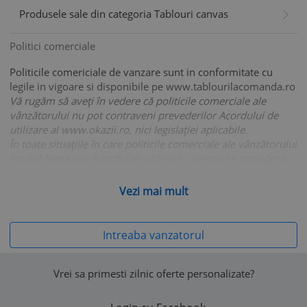
Produsele sale din categoria Tablouri canvas
Politici comerciale
Politicile comericiale de vanzare sunt in conformitate cu
legile in vigoare si disponibile pe www.tablourilacomanda.ro
Vă rugăm să aveți în vedere că politicile comerciale ale
vânzătorului nu pot contraveni prevederilor Acordului de
utilizare al www.okazii.ro, nici legislației aplicabile.
În toate situațiile în care politicile comerciale ale vânzătorului
încalcă legea sau Acordul de utilizare, acestea se consideră
nescrise, fiind aplicabile prevederile legale corespunzătoare
sau prevederile
Acordului de utilizare
, după caz.
Vezi mai mult
Intreaba vanzatorul
Vrei sa primesti zilnic oferte personalizate?