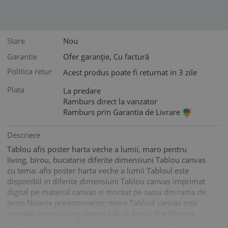
Stare
Nou
Garantie
Ofer garanție, Cu factură
Politica retur
Acest produs poate fi returnat in 3 zile
Plata
La predare
Ramburs direct la vanzator
Ramburs prin Garantia de Livrare
Descriere
Tablou afis poster harta veche a lumii, maro pentru
living, birou, bucatarie diferite dimensiuni Tablou canvas
cu tema: afis poster harta veche a lumii Tabloul este
disponibil in diferite dimensiuni Tablou canvas imprimat
digital pe material canvas si montat pe sasiu din rama de
lemn Nuante predominante: maro Tabloul canvas este
pretabil pentru living, camera de zi, birou Transforma
pereţii tăi într-o oază de culoare şi artă prin alegerea unui