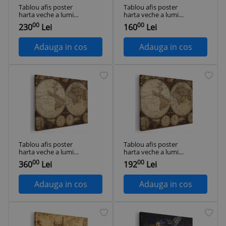
Tablou afis poster
Tablou afis poster
harta veche a lumii
harta veche a lumii
1962 Tablou canvas
1962 Tablou canvas
00
00
230
Lei
160
Lei
pe panza CU RAMA
pe panza CU RAMA
60x90 cm
50x70 cm
Adauga in cos
Adauga in cos
Tablou afis poster
Tablou afis poster
harta veche a lumii
harta veche a lumii
1962 Tablou canvas
1962 Tablou canvas
00
00
360
Lei
192
Lei
pe panza CU RAMA
pe panza CU RAMA
80x120 cm
60x80 cm
Adauga in cos
Adauga in cos