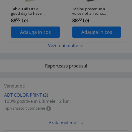
Tablou afis Its a
Tablou poster Be a
good day to have a
voice not an echo
good day Tablou
Tablou canvas pe
00
00
88
Lei
88
Lei
canvas pe panza CU
panza CU RAMA
RAMA 30x40 cm
30x40 cm
Adauga in cos
Adauga in cos
Vezi mai multe
Raporteaza produsul
Vandut de
ADT COLOR PRINT
(3)
100% pozitive in ultimele 12 luni
Tip vanzator: companie
Arata mai mult