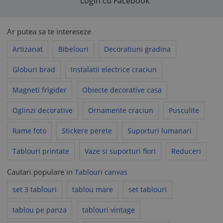
Login cu Facebook
Ar putea sa te intereseze
Artizanat
Bibelouri
Decoratiuni gradina
Globuri brad
Instalatii electrice craciun
Magneti frigider
Obiecte decorative casa
Oglinzi decorative
Ornamente craciun
Pusculite
Rame foto
Stickere perete
Suporturi lumanari
Tablouri printate
Vaze si suporturi flori
Reduceri
Cautari populare in
Tablouri canvas
set 3 tablouri
tablou mare
set tablouri
tablou pe panza
tablouri vintage