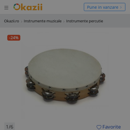
Deschide meniul
hide meniul
Pune in vanzare
Okazii.ro
Instrumente muzicale
Instrumente percutie
-24%
1/6
Favorite