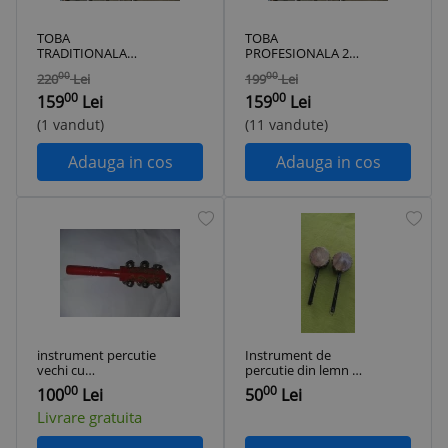
TOBA
TOBA
TRADITIONALA
PROFESIONALA 25
ORIGINALA
CM,HAM SI BETE
00
00
220
Lei
199
Lei
MAROCANA,HAND
INCLUSE,2
00
00
MADE,IDEALA
FETE,TOBA
159
Lei
159
Lei
COLIND,FORMATIE,BETE.NOUA!
ORIGINALA
(1 vandut)
(11 vandute)
MAROC,NOUA!
Adauga in cos
Adauga in cos
instrument percutie
Instrument de
vechi cu
percutie din lemn si
zurgalai,instrument
piele de porc 2 buc
00
00
100
Lei
50
Lei
vechi percutie
colectie,T.GRAT
Livrare gratuita