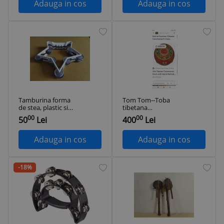
Adauga in cos
Adauga in cos
Tamburina forma
Tom Tom--Toba
de stea, plastic si
tibetana
metal, instrument
ceremoniala
00
00
50
Lei
400
Lei
muzical percutie
Adauga in cos
Adauga in cos
-18%