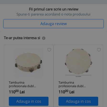
Fii primul care scrie un review
Spune-ti parerea acordand o nota produsului
Adauga review
Te-ar putea interesa si
Tamburina
Tamburina
profesionala dubla
profesionala dubla
2in1 lemn si piele,
2in1,din lemn si
00
00
110
Lei
110
Lei
cu sir dublu de
piele ecologica cu
zurgalai
dublu Jingle
Adauga in cos
Adauga in cos