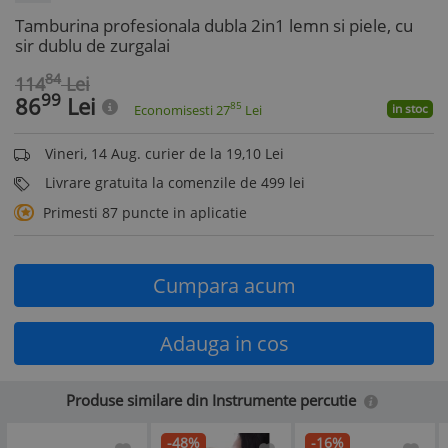
Tamburina profesionala dubla 2in1 lemn si piele, cu
sir dublu de zurgalai
84
114
Lei
99
86
Lei
85
in stoc
Economisesti
27
Lei
Vineri, 14 Aug. curier de la 19,10 Lei
Livrare gratuita la comenzile de 499 lei
Primesti 87 puncte in aplicatie
Cumpara acum
Adauga in cos
Produse similare din Instrumente percutie
-48%
-16%