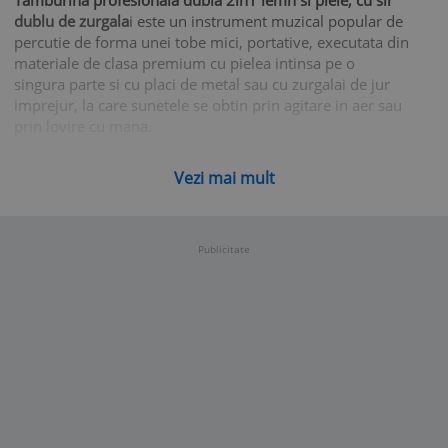
Tamburina profesionala dubla 2in1 lemn si piele, cu sir
dublu de zurgala
i este un instrument muzical popular de
percutie de forma unei tobe mici, portative, executata din
materiale de clasa premium cu pielea intinsa pe o
singura parte si cu placi de metal sau cu zurgalai de jur
imprejur, la care sunetele se obtin prin agitare in aer sau
prin lovire cu mana.
Tamburina este un instrument muzical de percutie
cu
Vezi mai mult
functiile uneia reale, adaptata pentru a se potrivi copiilor
si ideala pentru fanfara, formatii, galerii sportive,
colindatori..etc.
Caracteristici generale Tamburină cu clopoţei pentru
Publicitate
colindat:
- Constructie robusta si calitate premium
- Toba tamburina construita din lemn de artar cu
membrana din piele ecologica
- Culoare: lemn natural Crem
- Cu 2 x 6 perechi de zurgalai (12 perechi zurgalai)