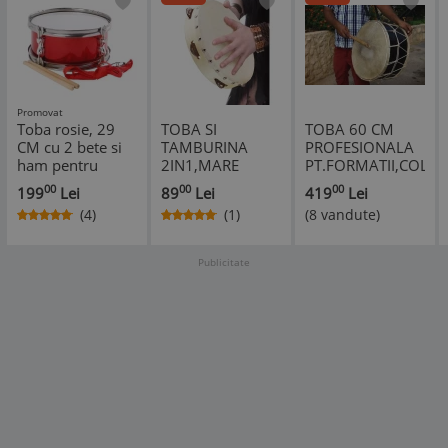
Promovat
Toba rosie, 29
TOBA SI
TOBA 60 CM
CM cu 2 bete si
TAMBURINA
PROFESIONALA
ham pentru
2IN1,MARE
PT.FORMATII,COLIN
fanfare galerii
30CM,CU
SPORTIVE+2
00
00
00
199
Lei
89
Lei
419
Lei
sportive
ZURGALAI
BETE+HAM
(4)
(1)
(8 vandute)
colindatori
PENTRU
INCLUS
COLINDATORI,GALERIE,FORMATII
Publicitate