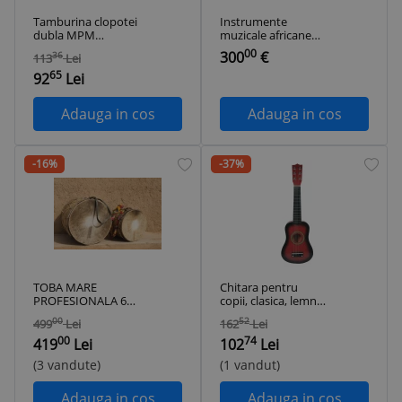
Tamburina clopotei
Instrumente
dubla MPM
muzicale africane
percutie plastic
|lemn, calabash,
00
300
€
36
113
Lei
negru
piele| RarE
65
92
Lei
Adauga in cos
Adauga in cos
-16%
-37%
TOBA MARE
Chitara pentru
PROFESIONALA 60
copii, clasica, lemn,
,DUBLU BASS,BETE
Junior, 54 cm
00
52
499
Lei
162
Lei
SI HAM
00
74
INCLUSE,GALERII,FORMATII...
419
Lei
102
Lei
(3 vandute)
(1 vandut)
Adauga in cos
Adauga in cos