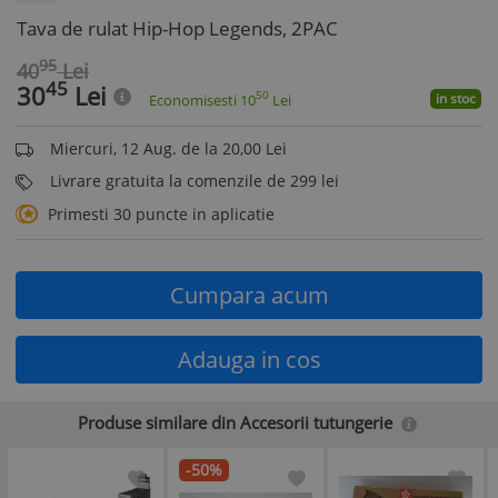
Tava de rulat Hip-Hop Legends, 2PAC
95
40
Lei
45
30
Lei
50
in stoc
Economisesti
10
Lei
Miercuri, 12 Aug. de la 20,00 Lei
Livrare gratuita la comenzile de 299 lei
Primesti 30 puncte in aplicatie
Cumpara acum
Adauga in cos
Produse similare din Accesorii tutungerie
-50%