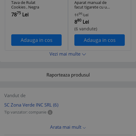
Tava de Rulat
Aparat manual de
Cookies , Negra
facut tigarete cu un
injector
75
78
Lei
00
11
Lei
80
8
Lei
(6 vandute)
Adauga in cos
Adauga in cos
Vezi mai multe
Raporteaza produsul
Vandut de
SC Zona Verde INC SRL
(6)
Tip vanzator: companie
Arata mai mult