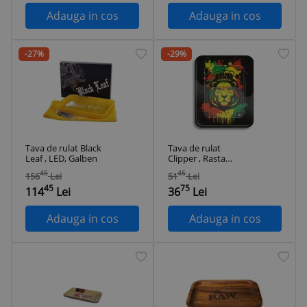
Adauga in cos
Adauga in cos
-27%
-29%
Tava de rulat Black
Tava de rulat
Leaf , LED, Galben
Clipper , Rasta
Stencil Lion
45
45
156
Lei
51
Lei
45
75
114
Lei
36
Lei
Adauga in cos
Adauga in cos