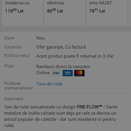
moderna cu
electrica
ems 44287
aspiratie fum
00
90
31
118
Lei
86
Lei
78
Lei
directa, Exaltus®,
Solutia eficienta
pentru
eliminarea
mirosurilor
Stare
Nou
neplacute,
purificator de aer
Garantie
Ofer garanție, Cu factură
incorpor
Politica retur
Acest produs poate fi returnat in 3 zile
Plata
Ramburs direct la vanzator
Online
Produse
Tava de rulat
asemanatoare
Descriere
Tavi de rulat senzationale cu design
FIRE-FLOW™
! Tavile
metalice de inalta calitate sunt deja pe cale sa devina un
articol popular de colectie - dar sunt excelente si pentru
rulat.