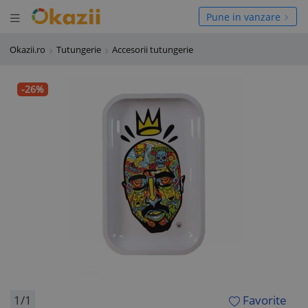
Deschide meniul
hide meniul
Pune in vanzare
Okazii.ro
Tutungerie
Accesorii tutungerie
-26%
1/1
Favorite