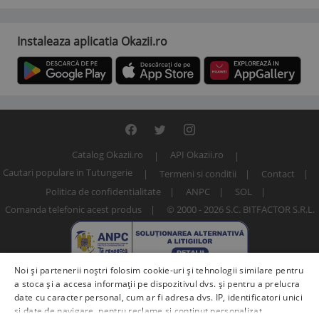
Instaleaza aplicatia Okazii.ro
Catalog Okazii.ro
API Okazii.ro
Cautari populare in Tutungerie
Termeni si conditii
Contact
Politica de confidentialitate
ANPC
SOL
Comanda telefonic acest produs
© 2000 - 2026 S.C. BITFACTOR S.R.L.
Noi și partenerii noștri folosim cookie-uri și tehnologii similare pentru
a stoca și a accesa informații pe dispozitivul dvs. și pentru a prelucra
date cu caracter personal, cum ar fi adresa dvs. IP, identificatori unici
și date de navigare, pentru reclame și conținut personalizat,