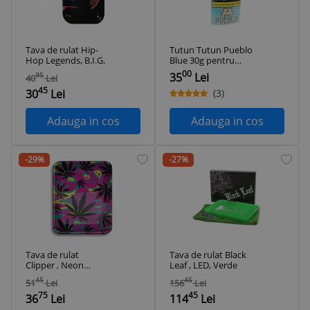
Tava de rulat Hip-
Tutun Tutun Pueblo
Hop Legends, B.I.G.
Blue 30g pentru
foite rulat si tuburi
00
35
Lei
95
40
Lei
injectat
45
30
Lei
(3)
Adauga in cos
Adauga in cos
-29%
-27%
Tava de rulat
Tava de rulat Black
Clipper , Neon
Leaf , LED, Verde
Leaves 2
45
45
51
Lei
156
Lei
75
45
36
Lei
114
Lei