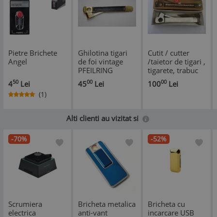
Pietre Brichete
Ghilotina tigari
Cutit / cutter
Angel
de foi vintage
/taietor de tigari ,
PFEILRING
tigarete, trabuc
Solingen 5650
Solingen Pfeilring
50
00
00
4
Lei
45
Lei
100
Lei
DBP(1103)
Germany
(1)
Alti clienti au vizitat si
-70%
-52%
Scrumiera
Bricheta metalica
Bricheta cu
electrica
anti-vant
incarcare USB