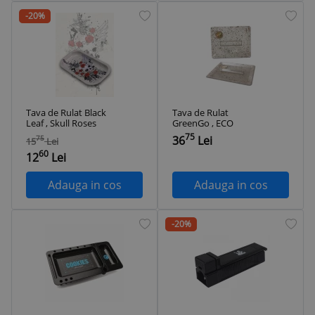
-20%
Tava de Rulat Black
Tava de Rulat
Leaf , Skull Roses
GreenGo , ECO
75
36
Lei
75
15
Lei
60
12
Lei
Adauga in cos
Adauga in cos
-20%