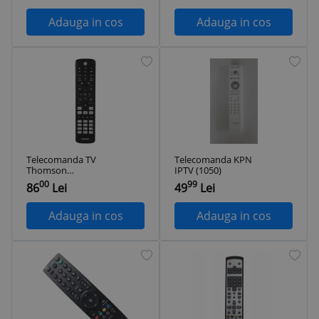
Adauga in cos
Adauga in cos
Telecomanda TV
Telecomanda KPN
Thomson
IPTV (1050)
ROC1128PHI,
00
99
86
Lei
49
Lei
pentru Philips
Adauga in cos
Adauga in cos