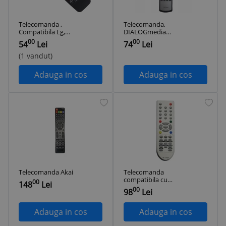
Telecomanda ,
Telecomanda,
Compatibila Lg,
DIALOGmedia
AKB69680403,
ALBIS 7710, Argintiu
00
00
54
Lei
74
Lei
neagra
(1 vandut)
Adauga in cos
Adauga in cos
Telecomanda Akai
Telecomanda
compatibila cu
00
148
Lei
Platinium PR37020
00
98
Lei
Adauga in cos
Adauga in cos