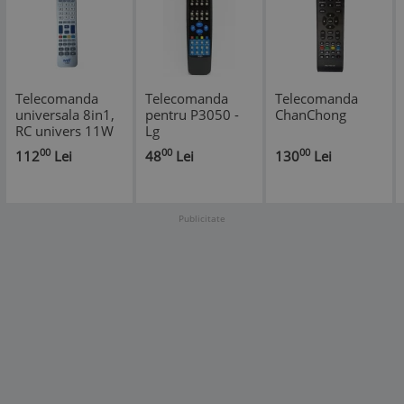
Telecomanda
Telecomanda
Telecomanda
universala 8in1,
pentru P3050 -
ChanChong
RC univers 11W
Lg
00
00
00
112
Lei
48
Lei
130
Lei
Publicitate