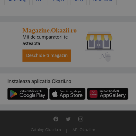
Magazine.Okazii.ro
Mii de cumparatori te
asteapta
Deschide-ti magazin
Instaleaza aplicatia Okazii.ro
Catalog Okazii.ro
API Okazii.ro