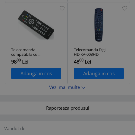
Telecomanda
Telecomanda Digi
compatibila cu
HD KA-003HD
Philips LCD
00
00
98
Lei
48
Lei
RC2023611
Adauga in cos
Adauga in cos
Vezi mai multe
Raporteaza produsul
Vandut de