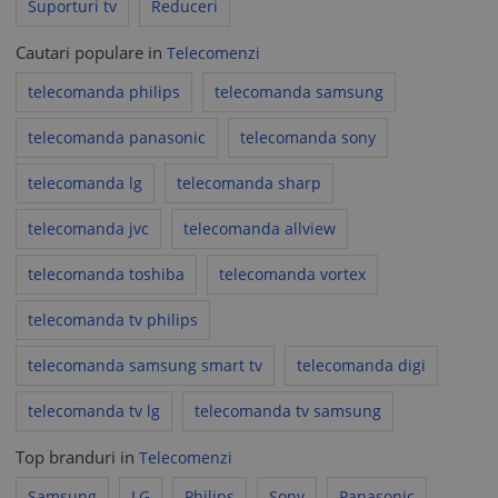
Suporturi tv
Reduceri
Cautari populare in
Telecomenzi
telecomanda philips
telecomanda samsung
telecomanda panasonic
telecomanda sony
telecomanda lg
telecomanda sharp
telecomanda jvc
telecomanda allview
telecomanda toshiba
telecomanda vortex
telecomanda tv philips
telecomanda samsung smart tv
telecomanda digi
telecomanda tv lg
telecomanda tv samsung
Top branduri in
Telecomenzi
Samsung
LG
Philips
Sony
Panasonic