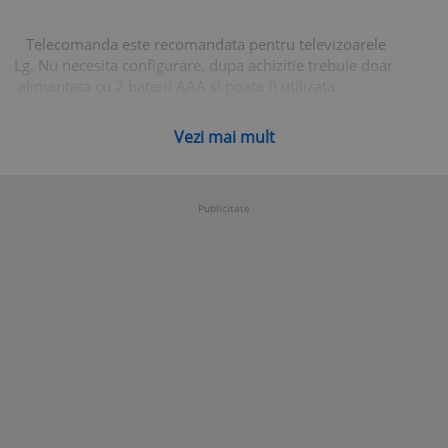
Telecomanda este recomandata pentru televizoarele
Lg. Nu necesita configurare, dupa achizitie trebuie doar
alimentata cu 2 baterii AAA si poate fi utilizata.
Este realizata din plastic rezistent cu butoane din
Vezi mai mult
cauciuc moale, ce permite o apasare usoara.
Caracteristici:
Publicitate
- telecomanda pentru televizoare Lg;
- este precodata, nu necesita cod de configurare;
- este alimentata de 2 baterii AAA(neincluse);
- realizata din plastic rezistent cu butoane cauciucate;
- culoare neagra.