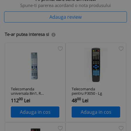
Spune-ti parerea acordand o nota produsului
Adauga review
Te-ar putea interesa si
Telecomanda
Telecomanda
universala 8in1, RC
pentru P3050 - Lg
univers 11W
00
00
112
Lei
48
Lei
Adauga in cos
Adauga in cos