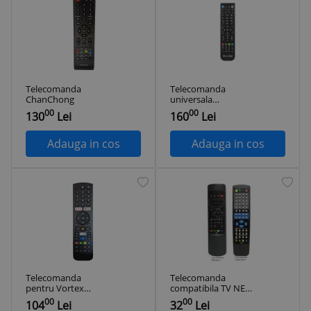
Telecomanda
Telecomanda
ChanChong
universala
programabila
00
00
130
Lei
160
Lei
Adauga in cos
Adauga in cos
Telecomanda
Telecomanda
pentru Vortex
compatibila TV NEI
Facebook
E5 IR513 (69)
00
00
104
Lei
32
Lei