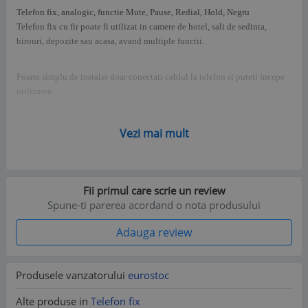
Telefon fix, analogic, functie Mute, Pause, Redial, Hold, Negru
Telefon fix cu fir poate fi utilizat in camere de hotel, sali de sedinta,
birouri, depozite sau acasa, avand multiple functii.
Foarte simplu de instalat doar conectati cablul la telefon si puteti incepe
utilizarea.
Datorita formei subtiri si compacte telefonul fix ocupa foarte putin spatiu
Vezi mai mult
si poate fi montat usor pe mobila sau pe perete.
Caracteristici:
Fii primul care scrie un review
Spune-ti parerea acordand o nota produsului
- telefon fix cu fir;
Adauga review
- 16 butoane;
Produsele vanzatorului
eurostoc
- posibilitate de pozitionare pe birou, dar si pe perete;
Alte produse in
Telefon fix