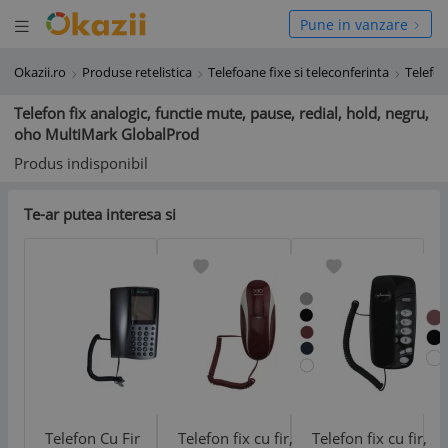
Deschide meniul
hide meniul
Pune in vanzare
Okazii.ro
Produse retelistica
Telefoane fixe si teleconferinta
Telefon
Telefon fix analogic, functie mute, pause, redial, hold, negru,
oho MultiMark GlobalProd
Produs indisponibil
Te-ar putea interesa si
Telefon Cu Fir
Telefon fix cu fir,
Telefon fix cu fir,