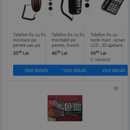
Telefon fix cu fir,
Telefon fix cu fir,
Telefon fix cu
montare pe
montabil pe
taste mari , ecran
perete sau pe
perete, functii
LCD , ID apelant
birou, taste mari,
Redial, Mute,
OHO / 4
00
00
90
35
Lei
46
Lei
99
Lei
functie Mute,
Flash - Negru
(1 vandut)
Reapelare si
Pauza - Negru
Vezi detalii
Vezi detalii
Vezi detalii