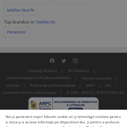
telefon fara fir
Top branduri in
Telefon fix
Panasonic
Catalog Okazii.ro
API Okazii.ro
Cautari populare in Produse retelistica
Termeni si conditii
Contact
Politica de confidentialitate
ANPC
SOL
Comanda telefonic acest produs
© 2000 - 2026 S.C. BITFACTOR S.R.L.
Noi și partenerii noștri folosim cookie-uri și tehnologii similare pentru
a stoca și a accesa informații pe dispozitivul dvs. și pentru a prelucra