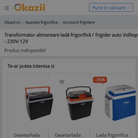
Deschide meniul
hide meniul
Pune in vanzare
Okazii.ro
Aparate frigorifice
Accesorii frigidere
Transformator alimentare ladă frigorifică / frigider auto Volltop
- 230V-12V
Produs indisponibil
Te-ar putea interesa si
-35%
Geanta/lada
Geanta/lada
Lada frigorifica