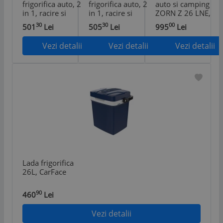
frigorifica auto, 2
frigorifica auto, 2
auto si camping
in 1, racire si
in 1, racire si
ZORN Z 26 LNE,
incalzire 30 L,
incalzire, 24 L,
25 litri,
30
30
00
501
Lei
505
Lei
995
Lei
230V / 12V
230V / 12V
alimentare
12V/230V +
Vezi detalii
Vezi detalii
Vezi detalii
Lada frigorifica
26L, CarFace
90
460
Lei
Vezi detalii