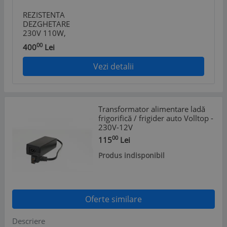
REZISTENTA
DEZGHETARE
230V 110W,
VAPORIZATOR
00
400
Lei
FRIGIDER DA81-
01680A pentru
Vezi detalii
frigider /
combina
frigorifica
SAMSUNG
Transformator alimentare ladă
frigorifică / frigider auto Volltop -
230V-12V
00
115
Lei
Produs indisponibil
Oferte similare
Descriere