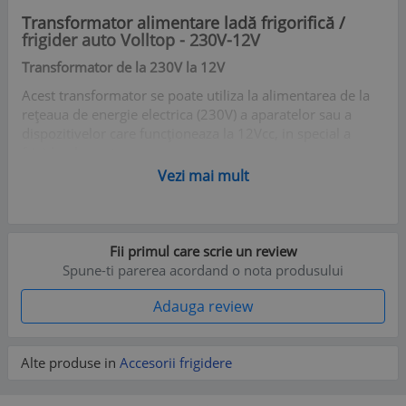
Transformator alimentare ladă frigorifică /
frigider auto Volltop - 230V-12V
Transformator de la 230V la 12V
Acest transformator se poate utiliza la alimentarea de la
rețeaua de energie electrica (230V) a aparatelor sau a
dispozitivelor care funcționeaza la 12Vcc, in special a
frigiderelor auto.
Vezi mai mult
Specificații tehnice:
Tensiune intrare: 230V - curent alternativ
Tensiune ieșire: 14.5V - 4.1A
Fii primul care scrie un review
Spune-ti parerea acordand o nota produsului
Adauga review
Alte produse in
Accesorii frigidere