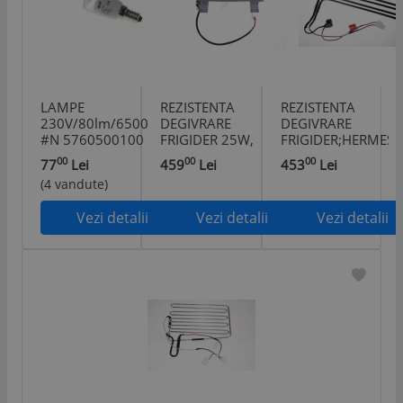
LAMPE
REZISTENTA
REZISTENTA
230V/80lm/6500K/E14
DEGIVRARE
DEGIVRARE
#N 5760500100
FRIGIDER 25W,
FRIGIDER;HERMES,
LADA
230V DA97-
230V DA47-
00
00
00
77
Lei
459
Lei
453
Lei
FRIGORIFICA
02838A pentru
00247K pentru
(4 vandute)
BEKO
frigider /
frigider /
760500300
combina
combina
Vezi detalii
Vezi detalii
Vezi detalii
frigorifica
frigorifica
SAMSUNG
SAMSUNG