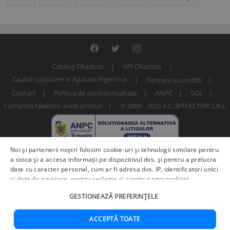
Catalog Okazii.ro
API Okazii.ro
Cautari populare in Aparate frigorifice
Termeni si conditii
Contact
Politica de confidentialitate
ANPC
SOL
Comanda telefonic acest produs
© 2000 - 2026 S.C. BITFACTOR S.R.L.
Noi și partenerii noștri folosim cookie-uri și tehnologii similare pentru
a stoca și a accesa informații pe dispozitivul dvs. și pentru a prelucra
date cu caracter personal, cum ar fi adresa dvs. IP, identificatori unici
și date de navigare, pentru reclame și conținut personalizat,
măsurarea reclamelor și a conținutului, informații despre audiență și
Numar articol: 263501248 / 4612
GESTIONEAZĂ PREFERINȚELE
îmbunătățirea serviciilor.
Furnizori terți (225)
pot, de asemenea,
prelucra datele dvs. în aceste și alte scopuri, inclusiv folosind date
precise de geolocalizare și caracteristici ale dispozitivului. Opțiunile
ACCEPTĂ TOATE
dvs. se aplică doar acestui site web. Unii furnizori se pot baza pe