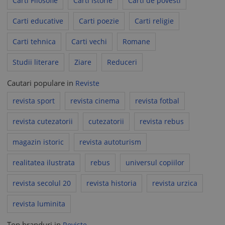
Carti Filosofie
Carti Istorie
Carti de povesti
beneficiați de
un singur cost de transport
.
Carti educative
Carti poezie
Carti religie
Dacă aveți întrebări, vă stăm cu drag la dispoziție pe forum.
Carti tehnica
Carti vechi
Romane
Vă mulțumim!
Anticariat Odin
Studii literare
Ziare
Reduceri
Vă rugăm să aveți în vedere că politicile comerciale ale
Cautari populare in
Reviste
vânzătorului nu pot contraveni prevederilor Acordului de
revista sport
revista cinema
revista fotbal
utilizare al www.okazii.ro, nici legislației aplicabile.
În toate situațiile în care politicile comerciale ale vânzătorului
revista cutezatorii
cutezatorii
revista rebus
încalcă legea sau Acordul de utilizare, acestea se consideră
nescrise, fiind aplicabile prevederile legale corespunzătoare
magazin istoric
revista autoturism
sau prevederile
Acordului de utilizare
, după caz.
realitatea ilustrata
rebus
universul copiilor
revista secolul 20
revista historia
revista urzica
revista luminita
Top branduri in
Reviste