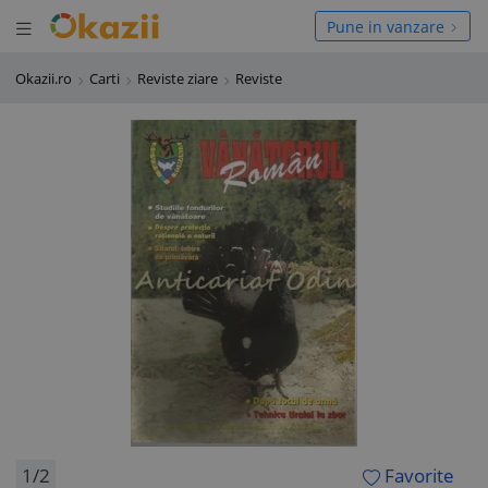
Deschide meniul
hide meniul
Pune in vanzare
Okazii.ro
Carti
Reviste ziare
Reviste
1/2
Favorite