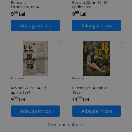
Romania
Revista 22, nr. 15, 19
Pitoreasca, nr. 4,
aprilie 1991
aprilie 1982
99
99
9
Lei
9
Lei
Adauga in cos
Adauga in cos
Promovat
Promovat
Revista 22, nr. 14, 12
Cinema, nr. 4, aprilie
aprilie 1991
1966
99
99
9
Lei
11
Lei
Adauga in cos
Adauga in cos
Vezi mai multe