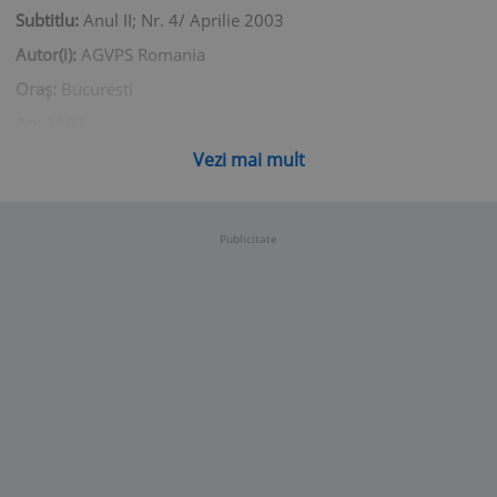
Subtitlu:
Anul II; Nr. 4/ Aprilie 2003
Autor(i):
AGVPS Romania
Oraș:
Bucuresti
An:
2003
Număr pagini:
21
Vezi mai mult
Limba:
Romana
Copertă:
Brosata
Publicitate
ISBN:
1582-9650
Dimensiuni (cm):
20,5*29,5*0,2
Stare:
Buna