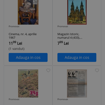
Promovat
Promovat
Cinema, nr. 4, aprilie
Magazin Istoric,
1967
numarul 4 (433),
aprile 2003
99
99
11
Lei
7
Lei
(1 vandut)
Adauga in cos
Adauga in cos
Promovat
Promovat