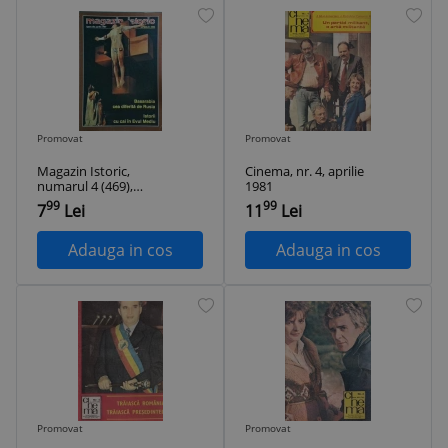
Promovat
Promovat
Magazin Istoric,
Cinema, nr. 4, aprilie
numarul 4 (469),
1981
aprilie 2006
99
99
7
Lei
11
Lei
Adauga in cos
Adauga in cos
Promovat
Promovat