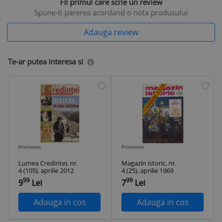
Fii primul care scrie un review
Spune-ti parerea acordand o nota produsului
Adauga review
Te-ar putea interesa si
Promovat
Promovat
Lumea Credintei, nr.
Magazin istoric, nr.
4 (105), aprilie 2012
4 (25), aprilie 1969
99
99
9
Lei
7
Lei
Adauga in cos
Adauga in cos