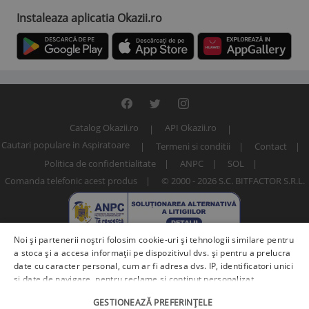
Instaleaza aplicatia Okazii.ro
Catalog Okazii.ro
API Okazii.ro
Cautari populare in Aspiratoare
Termeni si conditii
Contact
Politica de confidentialitate
ANPC
SOL
Comanda telefonic acest produs
© 2000 - 2026 S.C. BITFACTOR S.R.L.
Noi și partenerii noștri folosim cookie-uri și tehnologii similare pentru
a stoca și a accesa informații pe dispozitivul dvs. și pentru a prelucra
date cu caracter personal, cum ar fi adresa dvs. IP, identificatori unici
și date de navigare, pentru reclame și conținut personalizat,
măsurarea reclamelor și a conținutului, informații despre audiență și
Numar articol: 245190103 / 35465
GESTIONEAZĂ PREFERINȚELE
îmbunătățirea serviciilor.
Furnizori terți (225)
pot, de asemenea,