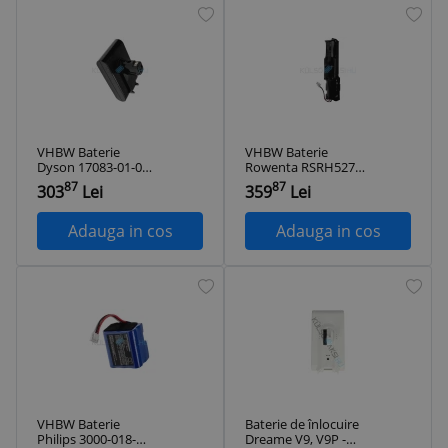
VHBW Baterie
VHBW Baterie
Dyson 17083-01-03,
Rowenta RSRH5274
17083-11 10, 17083-
for - 2500mAh,
87
87
303
Lei
359
Lei
3009 for - 2500mAh,
25.9V, Li-ion
14.8V, Li-ion
Adauga in cos
Adauga in cos
VHBW Baterie
Baterie de înlocuire
Philips 3000-018-
Dreame V9, V9P -