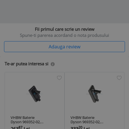
Fii primul care scrie un review
Spune-ti parerea acordand o nota produsului
Adauga review
Te-ar putea interesa si
VHBW Baterie
VHBW Baterie
Dyson 969352-02,
Dyson 969352-02,
SV12, 206340 for -
SV12, 206340 for -
87
20
263
Lei
333
Lei