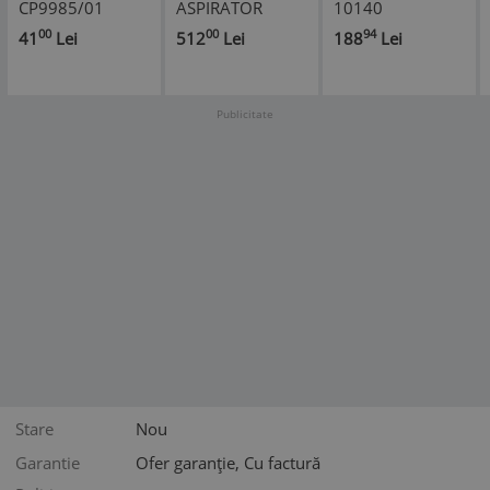
CP9985/01
ASPIRATOR
10140
PHILIPS S0861B
140039004654
00
00
94
41
Lei
512
Lei
188
Lei
pentru aspirator
ELECTROLUX /
SQOON
AEG
Publicitate
Stare
Nou
Garantie
Ofer garanție, Cu factură