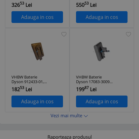
25613, INR18650C25
2500mAh, 25.2V, Li-
53
53
326
Lei
550
Lei
for - 2500mAh,
Ion
21.6V, Li-ion
Adauga in cos
Adauga in cos
VHBW Baterie
VHBW Baterie
Dyson 912433-01,
Dyson 17083-3009,
912433-03, 912433-
17083-3511, 17083-
53
87
182
Lei
199
Lei
04, 12097 for -
5010 for - 2000mAh,
2000mAh, 22.2V, Li-
22.2V, Li-ion
ion
Adauga in cos
Adauga in cos
Vezi mai multe
Raporteaza produsul