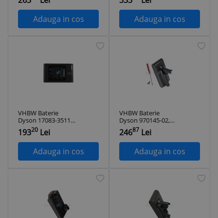
2000mAh, 25.2V, Li-
3000mAh, 25.2V, Li-
ion
ion
Adauga in cos
Adauga in cos
VHBW Baterie
VHBW Baterie
Dyson 17083-3511,
Dyson 970145-02,
202932-02, 917083-
SV14, 299820 for -
20
87
193
Lei
246
Lei
01, 917083-07 for -
4200mAh, 25.2V, Li-
2500mAh, 22.2V, Li-
ion
ion
Adauga in cos
Adauga in cos