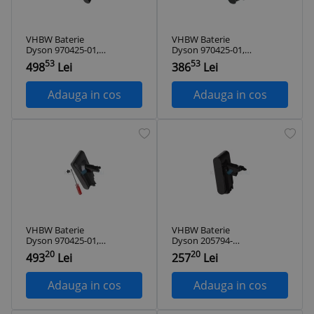
VHBW Baterie
VHBW Baterie
Dyson 970425-01,
Dyson 970425-01,
970938-01, SV15,
970938-01, SV15,
53
53
498
Lei
386
Lei
SV18 for - 4000mAh,
SV18 for - 3600mAh,
25.2V, Li-ion
25.2V, Li-ion
Adauga in cos
Adauga in cos
VHBW Baterie
VHBW Baterie
Dyson 970425-01,
Dyson 205794-
970938-01, SV15,
01/04, 965874-02 for
20
20
493
Lei
257
Lei
SV18 for - 4200mAh,
- 2500mAh, 21.6V,
25.2V, Li-ion
Li-ion
Adauga in cos
Adauga in cos