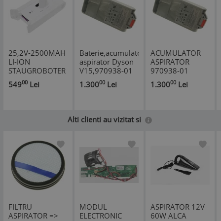
25,2V-2500MAH
Baterie,acumulator
ACUMULATOR
LI-ION
aspirator Dyson
ASPIRATOR
STAUGROBOTER
V15,970938-01
970938-01
AKKU
Dyson V15
00
00
00
549
Lei
1.300
Lei
1.300
Lei
ALTERNATIV FÜR
Detect Absolute
XIAOMI COM
DYSON
pentru aspirator
Articol Alternativ
Alti clienti au vizitat si
FILTRU
MODUL
ASPIRATOR 12V
ASPIRATOR =>
ELECTRONIC
60W ALCA