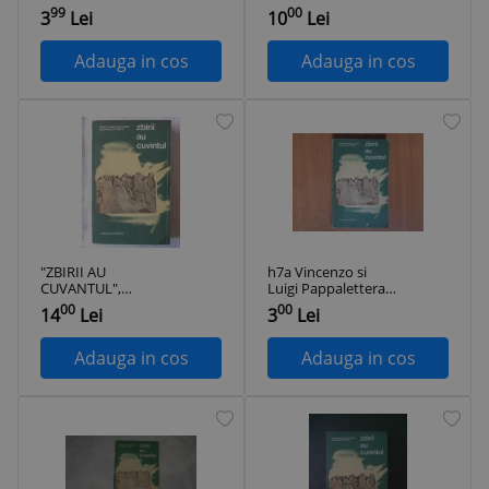
ZBIRII AU
ZBIRII AU
99
00
3
Lei
10
Lei
CUVANTUL
CUVANTUL
Adauga in cos
Adauga in cos
"ZBIRII AU
h7a Vincenzo si
CUVANTUL",
Luigi Pappalettera-
Vincenzo si Luigi
Zbirii au cuvantul.
00
00
14
Lei
3
Lei
Pappalettera, 1974.
SS-istii si detinutii ...
Carte noua
Adauga in cos
Adauga in cos