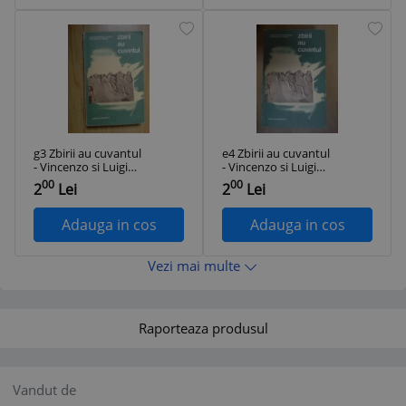
g3 Zbirii au cuvantul
e4 Zbirii au cuvantul
- Vincenzo si Luigi
- Vincenzo si Luigi
Pappalettera
Pappalettera
00
00
2
Lei
2
Lei
Adauga in cos
Adauga in cos
Vezi mai multe
Raporteaza produsul
Vandut de