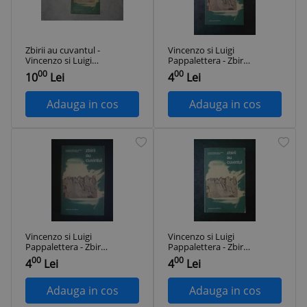
Zbirii au cuvantul -
Vincenzo si Luigi
Vincenzo si Luigi
Pappalettera - Zbirii
Pappalettera - 1974
au cuvantul. SS-istii
00
00
10
Lei
4
Lei
si detinutii kapo
Adauga in cos
Adauga in cos
Vincenzo si Luigi
Vincenzo si Luigi
Pappalettera - Zbirii
Pappalettera - Zbirii
au cuvantul. SS-istii
au cuvantul. SS-istii
00
00
4
Lei
4
Lei
si detinutii kapo
si detinutii kapo
Adauga in cos
Adauga in cos