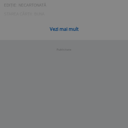
EDIȚIE: NECARTONATĂ
STAREA CĂRȚII: BUNA
RAFT: POD C 4
Vezi mai mult
Publicitate