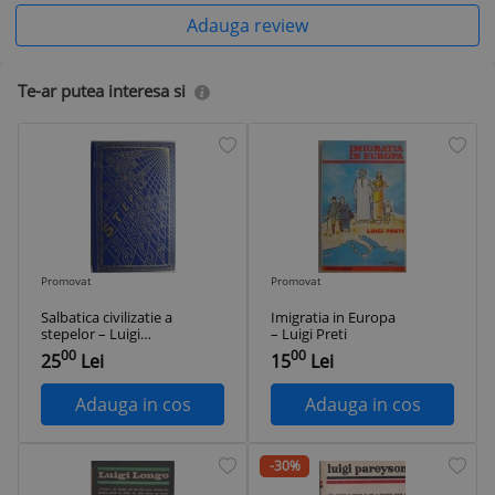
Adauga review
Te-ar putea interesa si
Promovat
Promovat
Salbatica civilizatie a
Imigratia in Europa
stepelor – Luigi
– Luigi Preti
Marcello
00
00
25
Lei
15
Lei
Adauga in cos
Adauga in cos
-30%