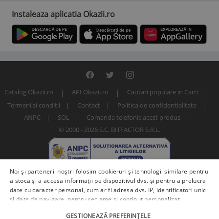
Instaleaza aplicatia Okazii.ro
Catalog Okazii.ro
API Okazii.ro
Cautari populare in Carti
Termeni si conditii
Contact
Politica de confidentialitate
ANPC
SOL
Comanda telefonic acest produs
© 2000 - 2026 S.C. BITFACTOR S.R.L.
Noi și partenerii noștri folosim cookie-uri și tehnologii similare pentru
a stoca și a accesa informații pe dispozitivul dvs. și pentru a prelucra
date cu caracter personal, cum ar fi adresa dvs. IP, identificatori unici
și date de navigare, pentru reclame și conținut personalizat,
măsurarea reclamelor și a conținutului, informații despre audiență și
Numar articol: 235759965
GESTIONEAZĂ PREFERINȚELE
îmbunătățirea serviciilor.
Furnizori terți (225)
pot, de asemenea,