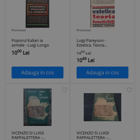
Promovat
Promovat
Poporul italian ia
Luigi Pareyson -
armele - Luigi Longo
Estetica. Teoria
formativitatii
00
10
Lei
99
14
Lei
49
10
Lei
Adauga in cos
Adauga in cos
VICENZO SI LUIGI
VICENZO SI LUIGI
PAPPALETTERA -
PAPPALETTERA -