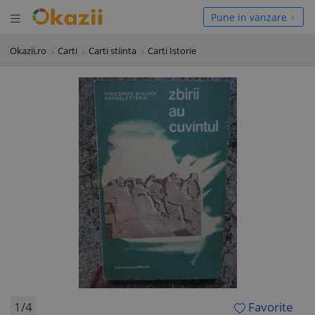
Deschide meniul
hide meniul
Pune in vanzare
Okazii.ro
Carti
Carti stiinta
Carti Istorie
1/4
Favorite