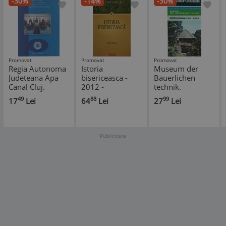
-30%
-14%
-30%
Promovat
Promovat
Promovat
Regia Autonoma
Istoria
Museum der
Judeteana Apa
bisericeasca -
Bauerlichen
Canal Cluj.
2012 -
technik.
Muzeul Apei
Filostorgiu
Museumskomplex
49
88
99
17
Lei
64
Lei
27
Lei
($Z269)
Sibiu
Publicitate