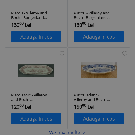
Platou - Villeroy and
Platou - Villeroy and
Boch - Burgenland -
Boch - Burgenland -
30 cm
36 cm
00
00
130
Lei
130
Lei
Adauga in cos
Adauga in cos
Platou tort - Villeroy
Platou adanc -
and Boch -
Villeroy and Boch -
Burgenland - 34 cm
Burgenland - 28 cm
00
00
120
Lei
150
Lei
Adauga in cos
Adauga in cos
Vezi mai multe