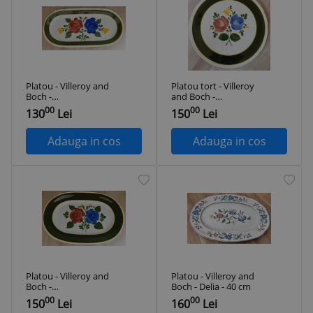
Platou - Villeroy and
Platou tort - Villeroy
Boch -
and Boch -
Bauernblume - 34
Bauernblume - 34
00
00
130
Lei
150
Lei
cm
cm
Adauga in cos
Adauga in cos
Platou - Villeroy and
Platou - Villeroy and
Boch -
Boch - Delia - 40 cm
Bauernblume - 34
00
00
150
Lei
160
Lei
cm