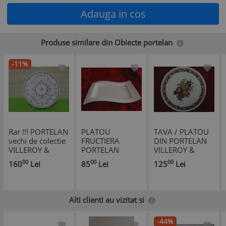
Adauga in cos
Produse similare din Obiecte portelan
-11%
Rar !!! PORTELAN
PLATOU
TAVA / PLATOU
vechi de colectie
FRUCTIERA
DIN PORTELAN
VILLEROY &
PORTELAN
VILLEROY &
BOCH DRESDEN
VILLEROY&BOCH
BOCH ,, EDITH,,
00
00
00
160
Lei
85
Lei
125
Lei
sfarsit de secol
FINE CHINA 33
XIX
CM
Alti clienti au vizitat si
-44%