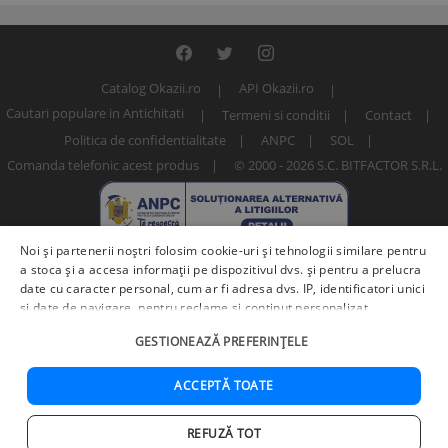
Catalog Okazii.ro
API Okazii.ro
Cautari populare in Antichitati
Termeni si conditii
Contact
Politica de confidentialitate
ANPC
SOL
Comanda telefonic acest produs
© 2000 - 2026 S.C. BITFACTOR S.R.L.
Noi și partenerii noștri folosim cookie-uri și tehnologii similare pentru
a stoca și a accesa informații pe dispozitivul dvs. și pentru a prelucra
date cu caracter personal, cum ar fi adresa dvs. IP, identificatori unici
și date de navigare, pentru reclame și conținut personalizat,
măsurarea reclamelor și a conținutului, informații despre audiență și
Numar articol: 262630367
GESTIONEAZĂ PREFERINȚELE
îmbunătățirea serviciilor.
Furnizori terți (225)
pot, de asemenea,
prelucra datele dvs. în aceste și alte scopuri, inclusiv folosind date
precise de geolocalizare și caracteristici ale dispozitivului. Opțiunile
ACCEPTĂ TOATE
dvs. se aplică doar acestui site web. Unii furnizori se pot baza pe
interes legitim în loc de consimțământ; aveți dreptul să vă opuneți în
REFUZĂ TOT
Adauga in cos
Cumpara acum
Setări de publicitate
. Vă puteți retrage consimțământul în orice