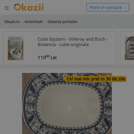
Deschide meniul
hide meniul
Pune in vanzare
Okazii.ro
Antichitati
Obiecte portelan
Cutie bijuterii - Villeroy and Boch -
Botanica - cutie originala
00
110
Lei
Cel mai mic pret in 30 de zile