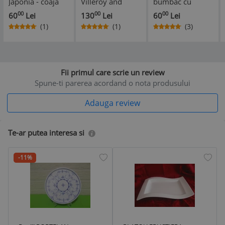
Japonia - coaja
Villeroy and
bumbac cu
de ou - Gheișe -
Boch -
broderie
00
00
00
60
Lei
130
Lei
60
Lei
1 persoana
Burgenland - 1
manuala in
(1)
(1)
(3)
persoană
cruciulite- ALB
Fii primul care scrie un review
Spune-ti parerea acordand o nota produsului
Adauga review
Te-ar putea interesa si
-11%