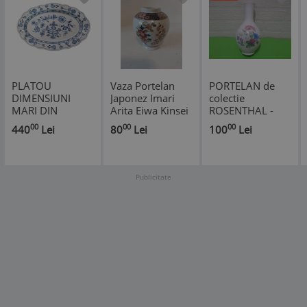
PLATOU
Vaza Portelan
PORTELAN de
DIMENSIUNI
Japonez Imari
colectie
MARI DIN
Arita Eiwa Kinsei
ROSENTHAL -
PORTELAN
Pictata Manual
vaza PICTATA
00
00
00
440
Lei
80
Lei
100
Lei
MEISSEN,
Flori Pasari Aur
MANUAL in teme
DECORAT
22K Ginger Jar
florale
MANUAL (
Vintage Japonia
MARCAJ 1882-
Inaltime 11cm
Publicitate
1929)
Colectie Arta
Orientala