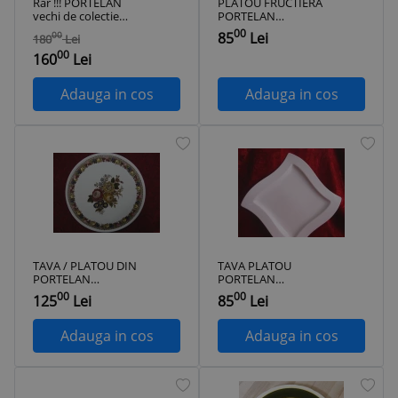
Rar !!! PORTELAN
PLATOU FRUCTIERA
vechi de colectie
PORTELAN
VILLEROY & BOCH
VILLEROY&BOCH
00
85
Lei
00
180
Lei
DRESDEN sfarsit de
FINE CHINA 33 CM
00
secol XIX
160
Lei
Adauga in cos
Adauga in cos
TAVA / PLATOU DIN
TAVA PLATOU
PORTELAN
PORTELAN
VILLEROY & BOCH ,,
VILLEROY&BOCH
00
00
125
Lei
85
Lei
EDITH,,
GERMANIA MODEL
NEW WAVE 26 CM
Adauga in cos
Adauga in cos