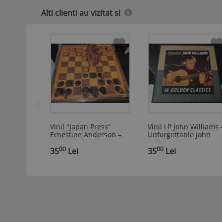
Alti clienti au vizitat si
Vinil "Japan Press"
Vinil LP John Williams 
Ernestine Anderson ‎–
Unforgettable John
Never Make Your Move
Williams (VG++)
00
00
Too Soon (VG)
35
Lei
35
Lei