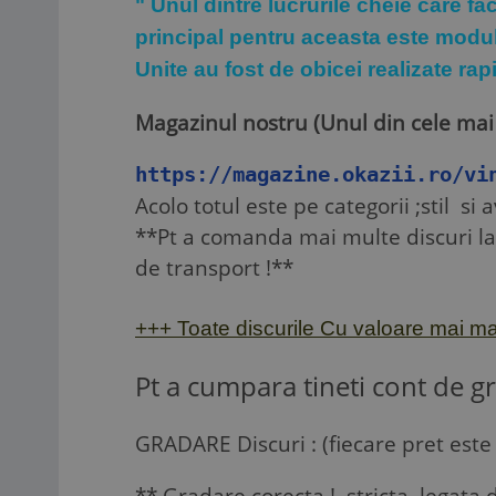
" Unul dintre lucrurile cheie care fa
principal pentru aceasta este modul 
Unite au fost de obicei realizate rap
Magazinul nostru (Unul din cele mai
https://magazine.okazii.ro/vi
Acolo totul este pe categorii ;stil si 
**Pt a comanda mai multe discuri la 
de transport !**
+++ Toate discurile Cu valoare mai mar
Pt a cumpara tineti cont de gra
GRADARE Discuri : (fiecare pret este i
** Gradare corecta ! stricta ,legata 