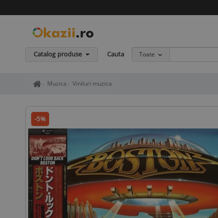
Catalog produse
Cauta
Toate
Home page okazii.ro - Cumperi in siguranta de la vanzatori de in
Muzica
Viniluri muzica
-5%