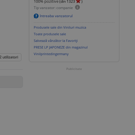
100
% pozitive
(din
1323
)
Tip vanzator: companie
Intreaba vanzatorul
Produsele sale din Viniluri muzica
Toate produsele sale
Salvează vânzător la Favoriți
PRESE LP JAPONEZE din magazinul
Vinilprintedingermany
2
utilizatori
Publicitate