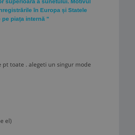
lor superioară a sunetului. Motivul
registrările în Europa și Statele
 pe piața internă "
 pt toate . alegeti un singur mode
e el)