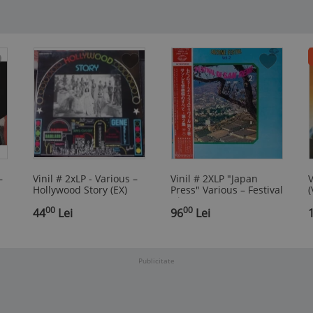
–
Vinil # 2xLP - Various –
Vinil # 2XLP "Japan
V
Hollywood Story (EX)
Press" Various ‎– Festival
(
Di San Remo (2) (1959-
00
00
44
Lei
1965) (EX)
96
Lei
Publicitate