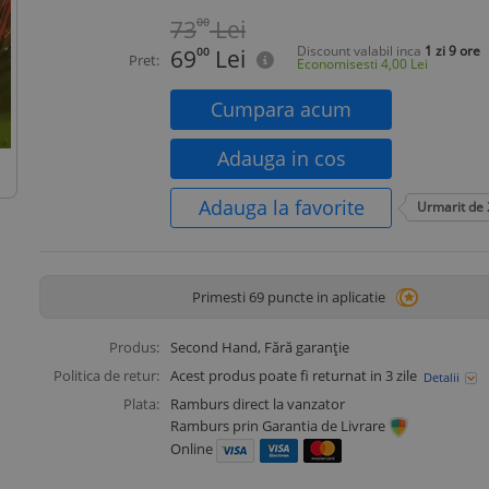
73
00
Lei
Discount valabil inca
1 zi 9 ore
69
00
Lei
Pret:
Economisesti
4,00
Lei
Cumpara acum
Adauga in cos
Adauga la favorite
Urmarit de
Primesti 69 puncte in aplicatie
Produs:
Second Hand
, Fără garanție
Politica de retur:
Acest produs poate fi returnat in 3 zile
Detalii
Plata:
Ramburs direct la vanzator
Ramburs prin Garantia de Livrare
Online