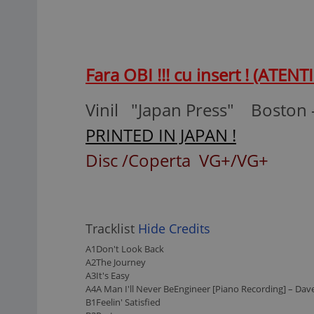
Fara OBI !!! cu insert ! (ATENTIE
Vinil "Japan Press" Boston ‎
PRINTED IN JAPAN !
Disc /Coperta VG+/VG+
Tracklist
Hide Credits
A1
Don't Look Back
A2
The Journey
A3
It's Easy
A4
A Man I'll Never Be
Engineer [Piano Recording] –
Dave
B1
Feelin' Satisfied