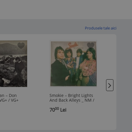
Produsele tale aici
-11%
n ‎– Don
Smokie ‎– Bright Lights
Deep P
VG+ / VG+
And Back Alleys _ NM /
Japan 
disc muzica
VG+ vinil, LP, disc
vinil, 
00
40
 _ UAR, UK,
,
muzica rock clasic _
70
Lei
,
muzica
53
L
RAK, Olanda, 1977
Purple
1972