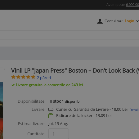
Avem peste
6.000.0
Contul tau:
Login
credere
Vinil LP "Japan Press" Boston ‎– Don't Look Back 
2 păreri
Livrare gratuita la comenzile de 249 lei
Disponibilitate:
In stoc
1
disponibil
Livrare:
Curier cu Garantia de Livrare - 18,00 Lei
Detali
Ridicare de la locker -
13,09
Lei
Estimat livrare:
Joi, 13 Aug.
Cantitate: